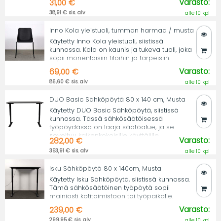
Varasto:
31,00 €
38,91 € sis. alv
alle 10 kpl
Inno Kola yleistuoli, tumman harmaa / musta
Käytetty Inno Kola yleistuoli, siistissä
kunnossa. Kola on kaunis ja tukeva tuoli, joka
sopii monenlaisiin tiloihin ja tarpeisiin.
Varasto:
69,00 €
86,60 € sis. alv
alle 10 kpl
DUO Basic Sähköpöytä 80 x 140 cm, Musta
Käytetty DUO Basic Sähköpöytä, siistissä
kunnossa. Tässä sähkösäätöisessä
työpöydässä on laaja säätöalue, ja se
soveltuu kaikenkokoisille käyttäjille.
Varasto:
282,00 €
353,91 € sis. alv
alle 10 kpl
Isku Sähköpöytä 80 x 140cm, Musta
Käytetty Isku Sähköpöytä, siistissä kunnossa.
Tämä sähkösäätöinen työpöytä sopii
mainiosti kotitoimistoon tai työpaikalle.
Varasto:
239,00 €
299,95 € sis. alv
alle 10 kpl