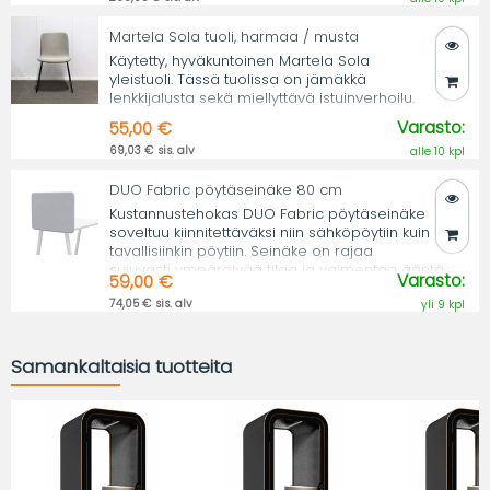
Martela Sola tuoli, harmaa / musta
Käytetty, hyväkuntoinen Martela Sola
yleistuoli. Tässä tuolissa on jämäkkä
lenkkijalusta sekä miellyttävä istuinverhoilu.
Varasto:
55,00 €
69,03 € sis. alv
alle 10 kpl
DUO Fabric pöytäseinäke 80 cm
Kustannustehokas DUO Fabric pöytäseinäke
soveltuu kiinnitettäväksi niin sähköpöytiin kuin
tavallisiinkin pöytiin. Seinäke on rajaa
sujuvasti ympäröivää tilaa ja vaimentaa ääntä.
Varasto:
59,00 €
74,05 € sis. alv
yli 9 kpl
Samankaltaisia tuotteita