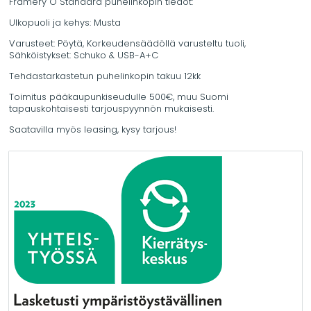
Framery O Standard puhelinkopin tiedot:
Ulkopuoli ja kehys: Musta
Varusteet: Pöytä, Korkeudensäädöllä varusteltu tuoli,
Sähköistykset: Schuko & USB-A+C
Tehdastarkastetun puhelinkopin takuu 12kk
Toimitus pääkaupunkiseudulle 500€, muu Suomi
tapauskohtaisesti tarjouspyynnön mukaisesti.
Saatavilla myös leasing, kysy tarjous!