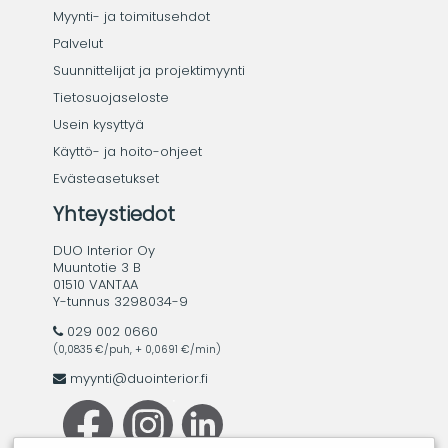
Myynti- ja toimitusehdot
Palvelut
Suunnittelijat ja projektimyynti
Tietosuojaseloste
Usein kysyttyä
Käyttö- ja hoito-ohjeet
Evästeasetukset
Yhteystiedot
DUO Interior Oy
Muuntotie 3 B
01510 VANTAA
Y-tunnus 3298034-9
029 002 0660
(0,0835 €/puh, + 0,0691 €/min)
myynti@duointerior.fi