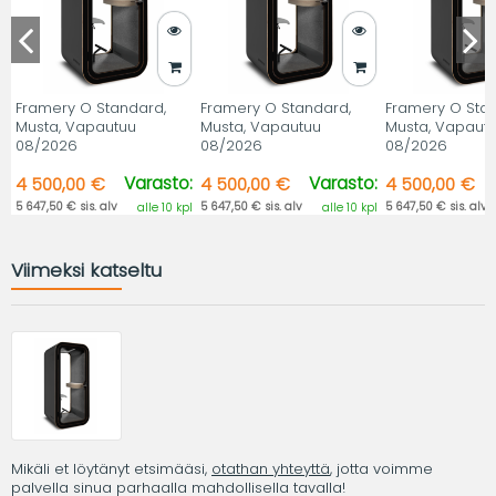
Framery O Standard,
Framery O Standard,
Framery O Sta
Musta, Vapautuu
Musta, Vapautuu
Musta, Vapaut
08/2026
08/2026
08/2026
Varasto:
Varasto:
4 500,00 €
4 500,00 €
4 500,00 €
5 647,50 € sis. alv
5 647,50 € sis. alv
5 647,50 € sis. alv
alle 10 kpl
alle 10 kpl
Viimeksi katseltu
Mikäli et löytänyt etsimääsi,
otathan yhteyttä
, jotta voimme
palvella sinua parhaalla mahdollisella tavalla!