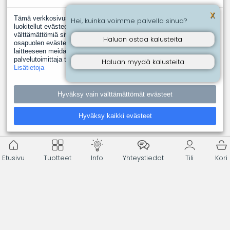
X
Tämä verkkosivusto käyttää evästeitä. Evästeistä välttämättömiksi
Hei, kuinka voimme palvella sinua?
luokitellut evästeet tallennetaan selaimeesi, koska ne ovat
välttämättömiä sivuston perustoimintoja varten. Muut, kolmannen
Haluan ostaa kalusteita
osapuolen evästeet ovat evästeitä, joita joku toinen taho asentaa
laitteeseen meidän puolestamme. Näin tapahtuu silloin, kun jokin
palvelutoimittaja tuottaa meille esimerkiksi analyysipalveluita.
Haluan myydä kalusteita
Lisätietoja
Hyväksy vain välttämättömät evästeet
Hyväksy kaikki evästeet
Etusivu
Tuotteet
Info
Yhteystiedot
Tili
Kori