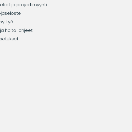
elijat ja projektimyynti
ojaseloste
syttyä
ja hoito-ohjeet
setukset