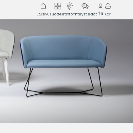
Tili
Etusivu
Tuotteet
Info
Yhteystiedot
Kori