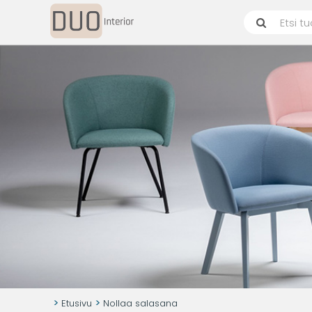
Etusivu
Nollaa salasana