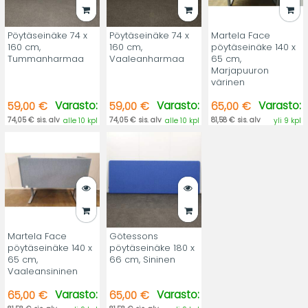
Pöytäseinäke 74 x
Pöytäseinäke 74 x
Martela Face
160 cm,
160 cm,
pöytäseinäke 140 x
Tummanharmaa
Vaaleanharmaa
65 cm,
Marjapuuron
värinen
Varasto:
Varasto:
Varasto:
59,00 €
59,00 €
65,00 €
74,05 € sis. alv
74,05 € sis. alv
81,58 € sis. alv
alle 10 kpl
alle 10 kpl
yli 9 kpl
Martela Face
Götessons
pöytäseinäke 140 x
pöytäseinäke 180 x
65 cm,
66 cm, Sininen
Vaaleansininen
Varasto:
Varasto:
65,00 €
65,00 €