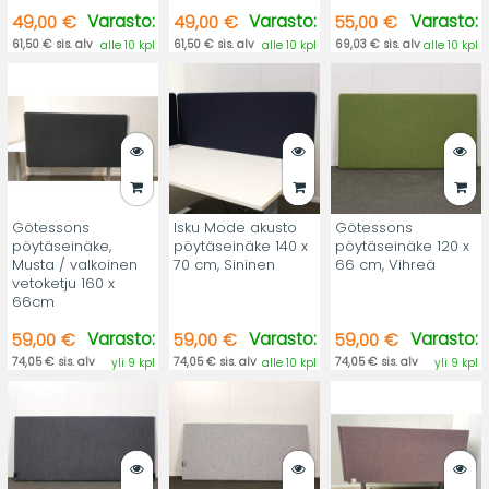
Varasto:
Varasto:
Varasto:
49,00 €
49,00 €
55,00 €
61,50 € sis. alv
61,50 € sis. alv
69,03 € sis. alv
alle 10 kpl
alle 10 kpl
alle 10 kpl
Götessons
Isku Mode akusto
Götessons
pöytäseinäke,
pöytäseinäke 140 x
pöytäseinäke 120 x
Musta / valkoinen
70 cm, Sininen
66 cm, Vihreä
vetoketju 160 x
66cm
Varasto:
Varasto:
Varasto:
59,00 €
59,00 €
59,00 €
74,05 € sis. alv
74,05 € sis. alv
74,05 € sis. alv
yli 9 kpl
alle 10 kpl
yli 9 kpl