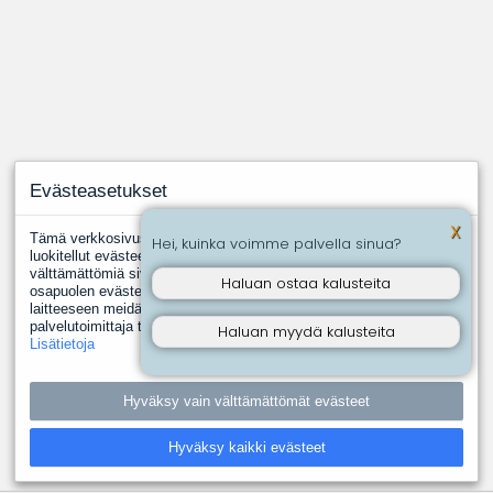
Evästeasetukset
X
Tämä verkkosivusto käyttää evästeitä. Evästeistä välttämättömiksi
Hei, kuinka voimme palvella sinua?
luokitellut evästeet tallennetaan selaimeesi, koska ne ovat
välttämättömiä sivuston perustoimintoja varten. Muut, kolmannen
Haluan ostaa kalusteita
osapuolen evästeet ovat evästeitä, joita joku toinen taho asentaa
laitteeseen meidän puolestamme. Näin tapahtuu silloin, kun jokin
palvelutoimittaja tuottaa meille esimerkiksi analyysipalveluita.
Haluan myydä kalusteita
Lisätietoja
Hyväksy vain välttämättömät evästeet
Hyväksy kaikki evästeet