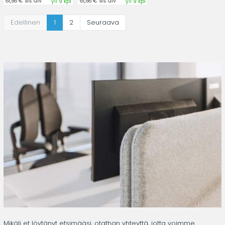
81,58 € sis. alv
81,58 € sis. alv
yli 9 kpl
yli 9 kpl
Edellinen
1
2
Seuraava
Mikäli et löytänyt etsimääsi,
otathan yhteyttä
, jotta voimme