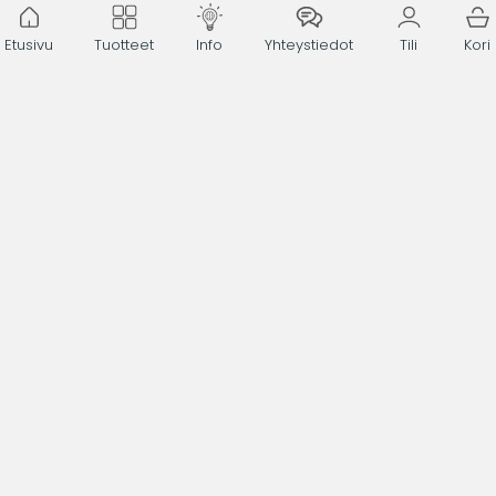
Etusivu
Tuotteet
Info
Yhteystiedot
Tili
Kori
Kategoriat
Uudet toimistokalusteet
Käytetyt toimistokalusteet
Uudet Framery -tuotteet
Käytetyt Framery -tuotteet
Tili
Asiakaspalvelu