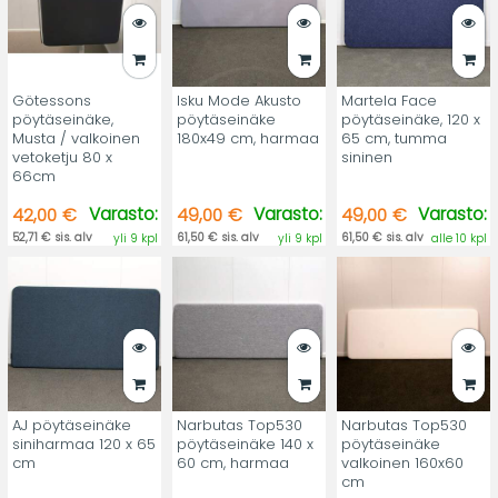
Götessons
Isku Mode Akusto
Martela Face
pöytäseinäke,
pöytäseinäke
pöytäseinäke, 120 x
Musta / valkoinen
180x49 cm, harmaa
65 cm, tumma
vetoketju 80 x
sininen
66cm
Varasto:
Varasto:
Varasto:
42,00 €
49,00 €
49,00 €
52,71 € sis. alv
61,50 € sis. alv
61,50 € sis. alv
yli 9 kpl
yli 9 kpl
alle 10 kpl
AJ pöytäseinäke
Narbutas Top530
Narbutas Top530
siniharmaa 120 x 65
pöytäseinäke 140 x
pöytäseinäke
cm
60 cm, harmaa
valkoinen 160x60
cm