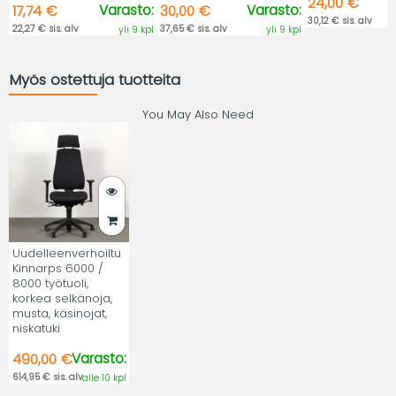
24,00 €
Varasto:
Varasto:
17,74 €
30,00 €
30,12 € sis. alv
22,27 € sis. alv
37,65 € sis. alv
yli 9 kpl
yli 9 kpl
Myös ostettuja tuotteita
You May Also Need
Uudelleenverhoiltu
Kinnarps 6000 /
8000 työtuoli,
korkea selkänoja,
musta, käsinojat,
niskatuki
Varasto:
490,00 €
614,95 € sis. alv
alle 10 kpl