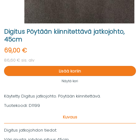
Digitus Pöytään kiinnitettävä jatkojohto,
45cm
69,00 €
86,60 € sis. alv
Lisää koriin
Näytä kori
Käytetty Digitus jatkojohto. Pöytään kiinnitettävä.
Tuotekoodi:
D1199
Kuvaus
Digitus jatkojohdon tiedot:
Väri musta, johdon pituus 45cm