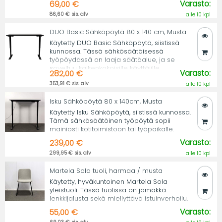
Varasto:
69,00 €
86,60 € sis. alv
alle 10 kpl
DUO Basic Sähköpöytä 80 x 140 cm, Musta
Käytetty DUO Basic Sähköpöytä, siistissä
kunnossa. Tässä sähkösäätöisessä
työpöydässä on laaja säätöalue, ja se
soveltuu kaikenkokoisille käyttäjille.
Varasto:
282,00 €
353,91 € sis. alv
alle 10 kpl
Isku Sähköpöytä 80 x 140cm, Musta
Käytetty Isku Sähköpöytä, siistissä kunnossa.
Tämä sähkösäätöinen työpöytä sopii
mainiosti kotitoimistoon tai työpaikalle.
Varasto:
239,00 €
299,95 € sis. alv
alle 10 kpl
Martela Sola tuoli, harmaa / musta
Käytetty, hyväkuntoinen Martela Sola
yleistuoli. Tässä tuolissa on jämäkkä
lenkkijalusta sekä miellyttävä istuinverhoilu.
Varasto:
55,00 €