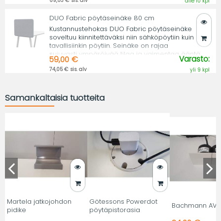
69,03 € sis. alv
alle 10 kpl
DUO Fabric pöytäseinäke 80 cm
Kustannustehokas DUO Fabric pöytäseinäke
soveltuu kiinnitettäväksi niin sähköpöytiin kuin
tavallisiinkin pöytiin. Seinäke on rajaa
sujuvasti ympäröivää tilaa ja vaimentaa ääntä.
Varasto:
59,00 €
74,05 € sis. alv
yli 9 kpl
Samankaltaisia tuotteita
Martela jatkojohdon
Götessons Powerdot
Bachmann AV L
pidike
pöytäpistorasia