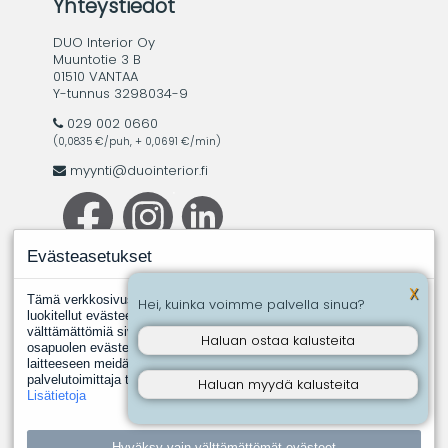
Yhteystiedot
DUO Interior Oy
Muuntotie 3 B
01510 VANTAA
Y-tunnus 3298034-9
029 002 0660
(0,0835 €/puh, + 0,0691 €/min)
myynti@duointerior.fi
Evästeasetukset
X
Tämä verkkosivusto käyttää evästeitä. Evästeistä välttämättömiksi
Hei, kuinka voimme palvella sinua?
luokitellut evästeet tallennetaan selaimeesi, koska ne ovat
välttämättömiä sivuston perustoimintoja varten. Muut, kolmannen
Haluan ostaa kalusteita
osapuolen evästeet ovat evästeitä, joita joku toinen taho asentaa
laitteeseen meidän puolestamme. Näin tapahtuu silloin, kun jokin
palvelutoimittaja tuottaa meille esimerkiksi analyysipalveluita.
Haluan myydä kalusteita
Lisätietoja
Hyväksy vain välttämättömät evästeet