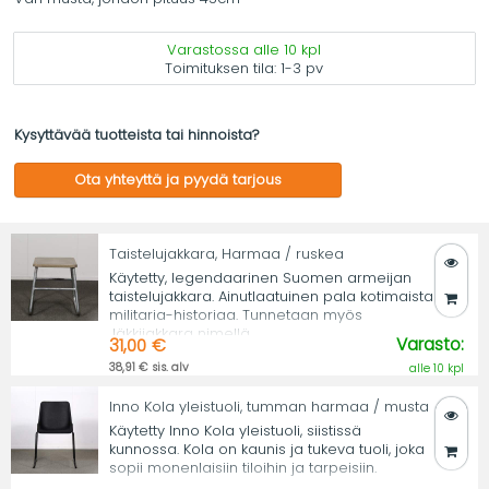
Varastossa alle 10 kpl
Toimituksen tila:
1-3 pv
Kysyttävää tuotteista tai hinnoista?
Ota yhteyttä ja pyydä tarjous
Taistelujakkara, Harmaa / ruskea
Käytetty, legendaarinen Suomen armeijan
taistelujakkara. Ainutlaatuinen pala kotimaista
militaria-historiaa. Tunnetaan myös
Jäkkijakkara nimellä.
Varasto:
31,00 €
38,91 € sis. alv
alle 10 kpl
Inno Kola yleistuoli, tumman harmaa / musta
Käytetty Inno Kola yleistuoli, siistissä
kunnossa. Kola on kaunis ja tukeva tuoli, joka
sopii monenlaisiin tiloihin ja tarpeisiin.