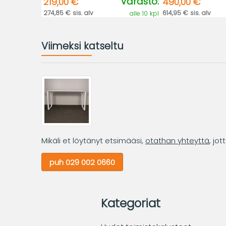
Varasto:
219,00 €
490,00 €
274,85 € sis. alv
614,95 € sis. alv
alle 10 kpl
Viimeksi katseltu
Mikäli et löytänyt etsimääsi,
otathan yhteyttä
, jo
puh 029 002 0660
Kategoriat