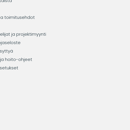
taista
ja toimitusehdot
elijat ja projektimyynti
ojaseloste
syttyä
ja hoito-ohjeet
setukset