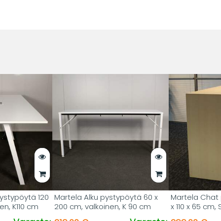
pystypöytä 120
Martela Alku pystypöytä 60 x
Martela Chat 
en, K110 cm
200 cm, valkoinen, K 90 cm
x 110 x 65 cm, 