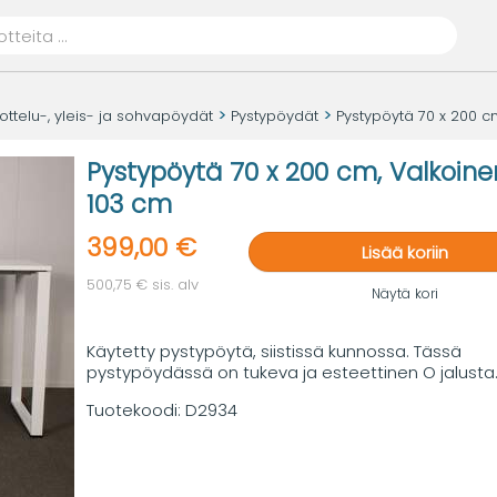
ttelu-, yleis- ja sohvapöydät
Pystypöydät
Pystypöytä 70 x 200 c
Pystypöytä 70 x 200 cm, Valkoinen
103 cm
399,00 €
Lisää koriin
500,75 € sis. alv
Näytä kori
Käytetty pystypöytä, siistissä kunnossa. Tässä
pystypöydässä on tukeva ja esteettinen O jalusta
Tuotekoodi:
D2934