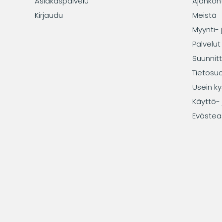
Asiakaspalvelu
Ajankoh
Kirjaudu
Meistä
Myynti- 
Palvelut
Suunnitt
Tietosu
Usein ky
Käyttö- 
Evästea