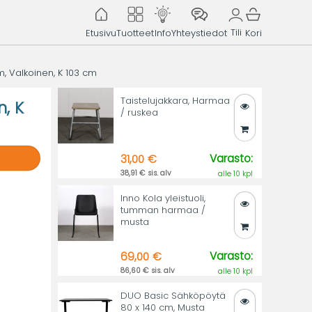
Tili
Etusivu
Tuotteet
Info
Yhteystiedot
Kori
m, Valkoinen, K 103 cm
Taistelujakkara, Harmaa
, K
/ ruskea
Varasto:
31,00 €
38,91 € sis. alv
alle 10 kpl
Inno Kola yleistuoli,
tumman harmaa /
musta
.
Varasto:
69,00 €
86,60 € sis. alv
alle 10 kpl
DUO Basic Sähköpöytä
80 x 140 cm, Musta