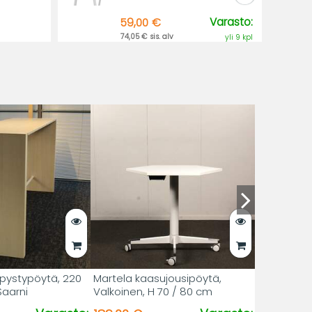
Varasto:
59,00 €
74,05 € sis. alv
yli 9 kpl
pystypöytä, 220
Martela kaasujousipöytä,
Saarni
Valkoinen, H 70 / 80 cm