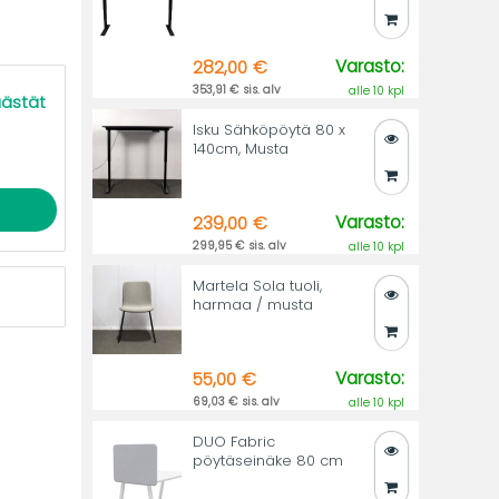
Varasto:
282,00 €
353,91 € sis. alv
alle 10 kpl
äästät
Isku Sähköpöytä 80 x
140cm, Musta
Varasto:
239,00 €
299,95 € sis. alv
alle 10 kpl
Martela Sola tuoli,
harmaa / musta
Varasto:
55,00 €
69,03 € sis. alv
alle 10 kpl
DUO Fabric
pöytäseinäke 80 cm