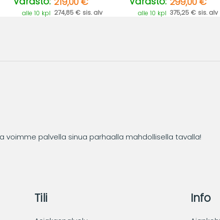
Varasto:
Varasto:
219,00 €
299,00 €
274,85 € sis. alv
375,25 € sis. alv
alle 10 kpl
alle 10 kpl
tta voimme palvella sinua parhaalla mahdollisella tavalla!
Tili
Info