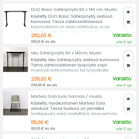
DUO Basic Sähköpöytä 80 x 140 cm, Musta
Käytetty DUO Basic Sähköpöytä, siistissä
kunnossa. Tässä sähkösäätöisessä
työpöydässä on laaja säätöalue, ja se
soveltuu kaikenkokoisille käyttäjille.
Varasto:
282,00 €
353,91 € sis. alv
alle 10 kpl
Isku Sähköpöytä 80 x 140cm, Musta
Käytetty Isku Sähköpöytä, siistissä kunnossa.
Tämä sähkösäätöinen työpöytä sopii
mainiosti kotitoimistoon tai työpaikalle.
Varasto:
239,00 €
299,95 € sis. alv
alle 10 kpl
Martela Sola tuoli, harmaa / musta
Käytetty, hyväkuntoinen Martela Sola
yleistuoli. Tässä tuolissa on jämäkkä
lenkkijalusta sekä miellyttävä istuinverhoilu.
Varasto:
55,00 €
69,03 € sis. alv
alle 10 kpl