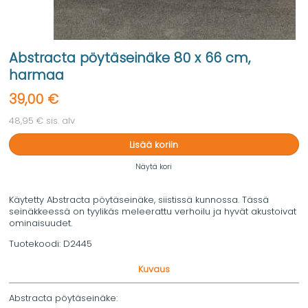
Abstracta pöytäseinäke 80 x 66 cm,
harmaa
39,00 €
48,95 € sis. alv
Lisää koriin
Näytä kori
Käytetty Abstracta pöytäseinäke, siistissä kunnossa. Tässä
seinäkkeessä on tyylikäs meleerattu verhoilu ja hyvät akustoivat
ominaisuudet.
Tuotekoodi:
D2445
Kuvaus
Abstracta pöytäseinäke: