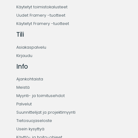
Käytetyt toimistokalusteet
Uudet Framery -tuotteet
Käytetyt Framery -tuotteet
Tili
Asiakaspalvelu
Kirjaudu
Info
Ajankohtaista
Meistä
Myynti- ja toimitusehdot
Palvelut
Suunnittelijat ja projektimyynti
Tietosuojaseloste
Usein kysyttyä
Käyttö- ja hoito-ohjeet