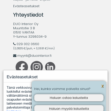
Evästeasetukset
Yhteystiedot
DUO Interior Oy
Muuntotie 3 B
01510 VANTAA
Y-tunnus 3298034-9
029 002 0660
(0,0835 €/puh, + 0,0691 €/min)
myynti@duointerior.fi
Evästeasetukset
X
Tämä verkkosivusto käyttää evästeitä. Evästeistä välttämättömiksi
Hei, kuinka voimme palvella sinua?
luokitellut evästeet tallennetaan selaimeesi, koska ne ovat
välttämättömiä sivuston perustoimintoja varten. Muut, kolmannen
Haluan ostaa kalusteita
osapuolen evästeet ovat evästeitä, joita joku toinen taho asentaa
laitteeseen meidän puolestamme. Näin tapahtuu silloin, kun jokin
palvelutoimittaja tuottaa meille esimerkiksi analyysipalveluita.
Haluan myydä kalusteita