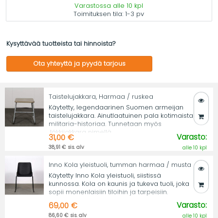
Varastossa alle 10 kpl
Toimituksen tila:
1-3 pv
Kysyttävää tuotteista tai hinnoista?
Ota yhteyttä ja pyydä tarjous
Taistelujakkara, Harmaa / ruskea
Käytetty, legendaarinen Suomen armeijan
taistelujakkara. Ainutlaatuinen pala kotimaista
militaria-historiaa. Tunnetaan myös
Jäkkijakkara nimellä.
Varasto:
31,00 €
38,91 € sis. alv
alle 10 kpl
Inno Kola yleistuoli, tumman harmaa / musta
Käytetty Inno Kola yleistuoli, siistissä
kunnossa. Kola on kaunis ja tukeva tuoli, joka
sopii monenlaisiin tiloihin ja tarpeisiin.
Varasto:
69,00 €
86,60 € sis. alv
alle 10 kpl