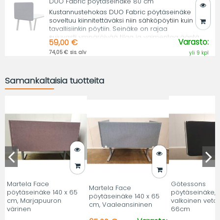
DUO Fabric pöytäseinäke 80 cm
Kustannustehokas DUO Fabric pöytäseinäke
soveltuu kiinnitettäväksi niin sähköpöytiin kuin
tavallisiinkin pöytiin. Seinäke on rajaa
sujuvasti ympäröivää tilaa ja vaimentaa ääntä.
Varasto:
59,00 €
74,05 € sis. alv
yli 9 kpl
Samankaltaisia tuotteita
Martela Face
Götessons
Martela Face
pöytäseinäke 140 x 65
pöytäseinäke, 
pöytäseinäke 140 x 65
cm, Marjapuuron
valkoinen vetok
cm, Vaaleansininen
värinen
66cm