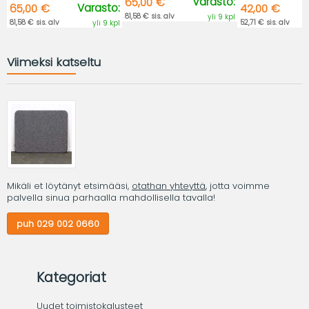
Varasto:
65,00 €
Varasto:
65,00 €
42,00 €
81,58 € sis. alv
yli 9 kpl
81,58 € sis. alv
52,71 € sis. alv
yli 9 kpl
Viimeksi katseltu
Mikäli et löytänyt etsimääsi,
otathan yhteyttä
, jotta voimme
palvella sinua parhaalla mahdollisella tavalla!
puh 029 002 0660
Kategoriat
Uudet toimistokalusteet