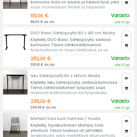
kunnossa. Kola on kaunis ja tukeva tuoli, joka
sopii monenlaisiin tiloihin ja tarpeisiin.
Varasto:
69,00 €
86,60 € sis. alv
alle 10 kpl
DUO Basic Sähköpöytä 80 x 140 cm, Musta
Käytetty DUO Basic Sähköpöytä, siistissä
kunnossa. Tässä sähkösäätöisessä
työpöydässä on laaja säätöalue, ja se
soveltuu kaikenkokoisille käyttäjille.
Varasto:
282,00 €
353,91 € sis. alv
alle 10 kpl
Isku Sähköpöytä 80 x 140cm, Musta
Käytetty Isku Sähköpöytä, siistissä kunnossa.
Tämä sähkösäätöinen työpöytä sopii
mainiosti kotitoimistoon tai työpaikalle.
Varasto:
239,00 €
299,95 € sis. alv
alle 10 kpl
Martela Sola tuoli, harmaa / musta
Käytetty, hyväkuntoinen Martela Sola
yleistuoli. Tässä tuolissa on jämäkkä
lenkkijalusta sekä miellyttävä istuinverhoilu.