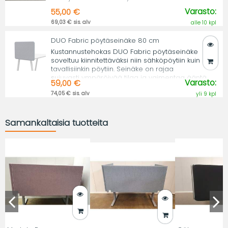
Varasto:
55,00 €
69,03 € sis. alv
alle 10 kpl
DUO Fabric pöytäseinäke 80 cm
Kustannustehokas DUO Fabric pöytäseinäke
soveltuu kiinnitettäväksi niin sähköpöytiin kuin
tavallisiinkin pöytiin. Seinäke on rajaa
sujuvasti ympäröivää tilaa ja vaimentaa ääntä.
Varasto:
59,00 €
74,05 € sis. alv
yli 9 kpl
Samankaltaisia tuotteita