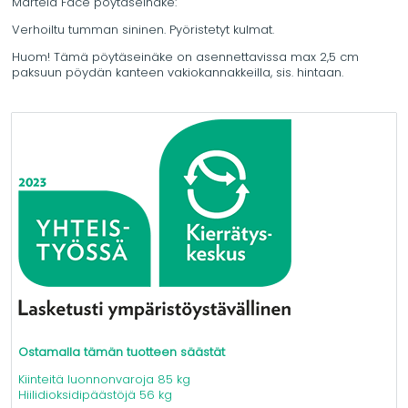
Martela Face pöytäseinäke:
Verhoiltu tumman sininen. Pyöristetyt kulmat.
Huom! Tämä pöytäseinäke on asennettavissa max 2,5 cm
paksuun pöydän kanteen vakiokannakkeilla, sis. hintaan.
Ostamalla tämän tuotteen säästät
Kiinteitä luonnonvaroja 85 kg
Hiilidioksidipäästöjä 56 kg