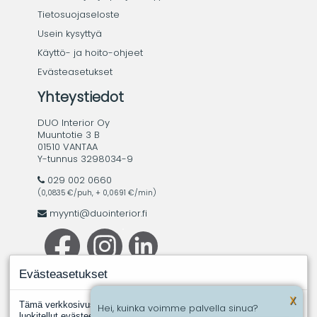
Tietosuojaseloste
Usein kysyttyä
Käyttö- ja hoito-ohjeet
Evästeasetukset
Yhteystiedot
DUO Interior Oy
Muuntotie 3 B
01510 VANTAA
Y-tunnus 3298034-9
029 002 0660
(0,0835 €/puh, + 0,0691 €/min)
myynti@duointerior.fi
Evästeasetukset
X
Tämä verkkosivusto käyttää evästeitä. Evästeistä välttämättömiksi
Hei, kuinka voimme palvella sinua?
luokitellut evästeet tallennetaan selaimeesi, koska ne ovat