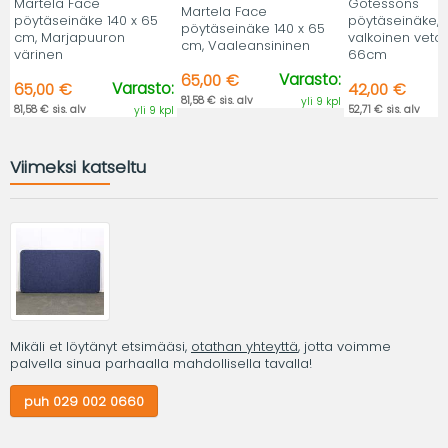
Martela Face
Götessons
Martela Face
pöytäseinäke 140 x 65
pöytäseinäke, 
pöytäseinäke 140 x 65
cm, Marjapuuron
valkoinen vetok
cm, Vaaleansininen
värinen
66cm
Varasto:
65,00 €
Varasto:
65,00 €
42,00 €
81,58 € sis. alv
yli 9 kpl
81,58 € sis. alv
52,71 € sis. alv
yli 9 kpl
Viimeksi katseltu
Mikäli et löytänyt etsimääsi,
otathan yhteyttä
, jotta voimme
palvella sinua parhaalla mahdollisella tavalla!
puh 029 002 0660