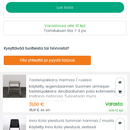
Lue lisää
Varastossa alle 10 kpl
Toimituksen tila:
1-3 pv
Kysyttävää tuotteista tai hinnoista?
Ota yhteyttä ja pyydä tarjous
Taistelujakkara, Harmaa / ruskea
Käytetty, legendaarinen Suomen armeijan
taistelujakkara. Ainutlaatuinen pala kotimaista
militaria-historiaa. Tunnetaan myös
Jäkkijakkara nimellä.
Varasto:
31,00 €
38,91 € sis. alv
alle 10 kpl
Inno Kola yleistuoli, tumman harmaa / musta
Käytetty Inno Kola yleistuoli, siistissä