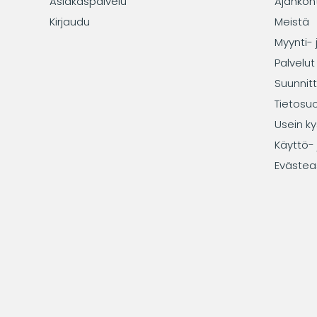
Asiakaspalvelu
Ajankoh
Kirjaudu
Meistä
Myynti- 
Palvelut
Suunnitt
Tietosu
Usein ky
Käyttö- 
Evästea