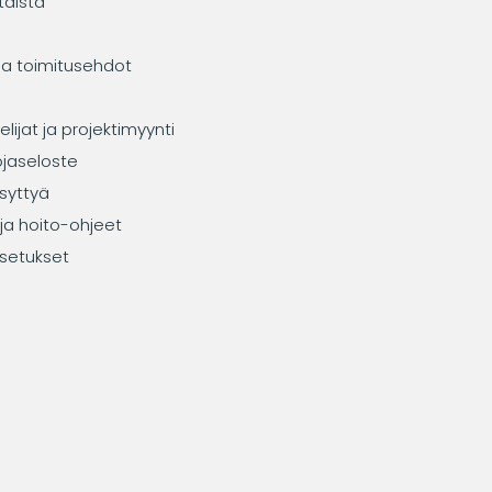
taista
ja toimitusehdot
elijat ja projektimyynti
ojaseloste
syttyä
ja hoito-ohjeet
setukset