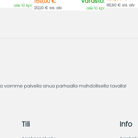
Varasto:
169,00 €
161,90 € sis. alv
alle 10 kpl
212,10 € sis. alv
alle 10 kpl
tta voimme palvella sinua parhaalla mahdollisella tavalla!
Tili
Info