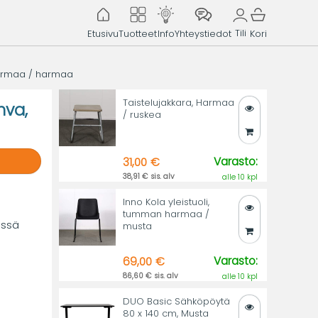
Tili
Etusivu
Tuotteet
Info
Yhteystiedot
Kori
harmaa / harmaa
Taistelujakkara, Harmaa
hva,
/ ruskea
Varasto:
31,00 €
38,91 € sis. alv
alle 10 kpl
Inno Kola yleistuoli,
tumman harmaa /
issä
musta
Varasto:
69,00 €
86,60 € sis. alv
alle 10 kpl
DUO Basic Sähköpöytä
80 x 140 cm, Musta