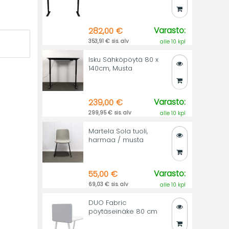
Varasto:
282,00 €
353,91 € sis. alv
alle 10 kpl
Isku Sähköpöytä 80 x
140cm, Musta
Varasto:
239,00 €
299,95 € sis. alv
alle 10 kpl
Martela Sola tuoli,
harmaa / musta
Varasto:
55,00 €
69,03 € sis. alv
alle 10 kpl
DUO Fabric
pöytäseinäke 80 cm