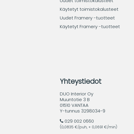
Uudet toimistokalusteet
Käytetyt toimistokalusteet
Uudet Framery -tuotteet
Käytetyt Framery -tuotteet
Yhteystiedot
DUO Interior Oy
Muuntotie 3 B
01510 VANTAA
Y-tunnus 3298034-9
029 002 0660
(0,0835 €/puh, + 0,0691 €/min)