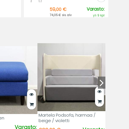
Varasto:
59,00 €
74,05 € sis. alv
yli 9 kpl
Martela Podsofa, harmaa /
nen
beige / violetti
Varasto: