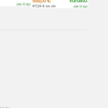
Varasto:
699,00 €
alle 10 kpl
877,25 € sis. alv
alle 10 kpl