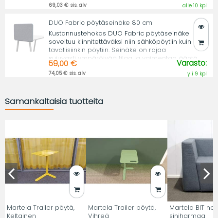
69,03 € sis. alv
alle 10 kpl
DUO Fabric pöytäseinäke 80 cm
Kustannustehokas DUO Fabric pöytäseinäke
soveltuu kiinnitettäväksi niin sähköpöytiin kuin
tavallisiinkin pöytiin. Seinäke on rajaa
sujuvasti ympäröivää tilaa ja vaimentaa ääntä.
Varasto:
59,00 €
74,05 € sis. alv
yli 9 kpl
Samankaltaisia tuotteita
Martela Trailer pöytä,
Martela Trailer pöytä,
Martela BIT noja
Keltainen
Vihreä
siniharmaa