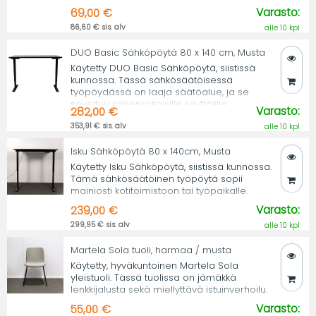
Varasto:
69,00 €
86,60 € sis. alv
alle 10 kpl
DUO Basic Sähköpöytä 80 x 140 cm, Musta
Käytetty DUO Basic Sähköpöytä, siistissä
kunnossa. Tässä sähkösäätöisessä
työpöydässä on laaja säätöalue, ja se
soveltuu kaikenkokoisille käyttäjille.
Varasto:
282,00 €
353,91 € sis. alv
alle 10 kpl
Isku Sähköpöytä 80 x 140cm, Musta
Käytetty Isku Sähköpöytä, siistissä kunnossa.
Tämä sähkösäätöinen työpöytä sopii
mainiosti kotitoimistoon tai työpaikalle.
Varasto:
239,00 €
299,95 € sis. alv
alle 10 kpl
Martela Sola tuoli, harmaa / musta
Käytetty, hyväkuntoinen Martela Sola
yleistuoli. Tässä tuolissa on jämäkkä
lenkkijalusta sekä miellyttävä istuinverhoilu.
Varasto:
55,00 €