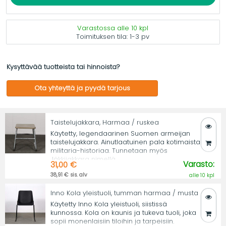
Varastossa alle 10 kpl
Toimituksen tila:
1-3 pv
Kysyttävää tuotteista tai hinnoista?
Ota yhteyttä ja pyydä tarjous
Taistelujakkara, Harmaa / ruskea
Käytetty, legendaarinen Suomen armeijan
taistelujakkara. Ainutlaatuinen pala kotimaista
militaria-historiaa. Tunnetaan myös
Jäkkijakkara nimellä.
Varasto:
31,00 €
38,91 € sis. alv
alle 10 kpl
Inno Kola yleistuoli, tumman harmaa / musta
Käytetty Inno Kola yleistuoli, siistissä
kunnossa. Kola on kaunis ja tukeva tuoli, joka
sopii monenlaisiin tiloihin ja tarpeisiin.