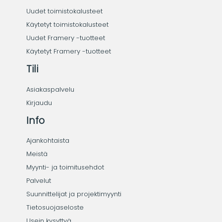
Uudet toimistokalusteet
Käytetyt toimistokalusteet
Uudet Framery -tuotteet
Käytetyt Framery -tuotteet
Tili
Asiakaspalvelu
Kirjaudu
Info
Ajankohtaista
Meistä
Myynti- ja toimitusehdot
Palvelut
Suunnittelijat ja projektimyynti
Tietosuojaseloste
Usein kysyttyä