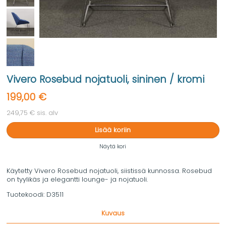
Vivero Rosebud nojatuoli, sininen / kromi
199,00 €
249,75 € sis. alv
Lisää koriin
Näytä kori
Käytetty Vivero Rosebud nojatuoli, siistissä kunnossa. Rosebud
on tyylikäs ja elegantti lounge- ja nojatuoli.
Tuotekoodi:
D3511
Kuvaus