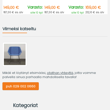
Varasto:
Varasto:
149,00 €
149,00 €
169,00 €
187,00 € sis. alv
187,00 € sis. alv
212,10 € sis. alv
alle 10 kpl
alle 10 kpl
Viimeksi katseltu
Mikäli et löytänyt etsimääsi,
otathan yhteyttä
, jotta voimme
palvella sinua parhaalla mahdollisella tavalla!
puh 029 002 0660
Kategoriat