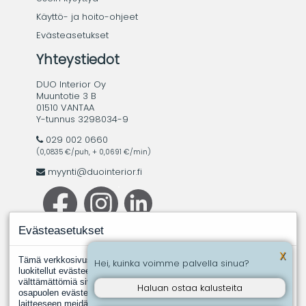
Käyttö- ja hoito-ohjeet
Evästeasetukset
Yhteystiedot
DUO Interior Oy
Muuntotie 3 B
01510 VANTAA
Y-tunnus 3298034-9
029 002 0660
(0,0835 €/puh, + 0,0691 €/min)
myynti@duointerior.fi
Evästeasetukset
X
Tämä verkkosivusto käyttää evästeitä. Evästeistä välttämättömiksi
Hei, kuinka voimme palvella sinua?
luokitellut evästeet tallennetaan selaimeesi, koska ne ovat
välttämättömiä sivuston perustoimintoja varten. Muut, kolmannen
Haluan ostaa kalusteita
osapuolen evästeet ovat evästeitä, joita joku toinen taho asentaa
laitteeseen meidän puolestamme. Näin tapahtuu silloin, kun jokin