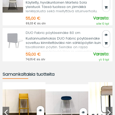
Käytetty, hyväkuntoinen Martela Sola
yleistuoli. Tässä tuolissa on jämäkkä
lenkkijalusta sekä miellyttävä istuinverhoilu.
Varasto:
55,00 €
69,03 € sis. alv
alle 10 kpl
DUO Fabric pöytäseinäke 80 cm
Kustannustehokas DUO Fabric pöytäseinäke
soveltuu kiinnitettäväksi niin sähköpöytiin kuin
tavallisiinkin pöytiin. Seinäke on rajaa
sujuvasti ympäröivää tilaa ja vaimentaa ääntä.
Varasto:
59,00 €
74,05 € sis. alv
yli 9 kpl
Samankaltaisia tuotteita