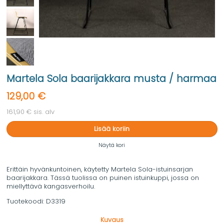
Martela Sola baarijakkara musta / harmaa
129,00 €
161,90 € sis. alv
Lisää koriin
Näytä kori
Erittäin hyvänkuntoinen, käytetty Martela Sola-istuinsarjan
baarijakkara. Tässä tuolissa on puinen istuinkuppi, jossa on
miellyttävä kangasverhoilu.
Tuotekoodi:
D3319
Kuvaus