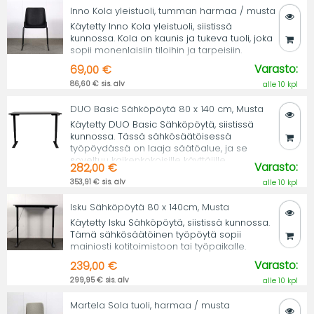
Inno Kola yleistuoli, tumman harmaa / musta
Käytetty Inno Kola yleistuoli, siistissä
kunnossa. Kola on kaunis ja tukeva tuoli, joka
sopii monenlaisiin tiloihin ja tarpeisiin.
Varasto:
69,00 €
86,60 € sis. alv
alle 10 kpl
DUO Basic Sähköpöytä 80 x 140 cm, Musta
Käytetty DUO Basic Sähköpöytä, siistissä
kunnossa. Tässä sähkösäätöisessä
työpöydässä on laaja säätöalue, ja se
soveltuu kaikenkokoisille käyttäjille.
Varasto:
282,00 €
353,91 € sis. alv
alle 10 kpl
Isku Sähköpöytä 80 x 140cm, Musta
Käytetty Isku Sähköpöytä, siistissä kunnossa.
Tämä sähkösäätöinen työpöytä sopii
mainiosti kotitoimistoon tai työpaikalle.
Varasto:
239,00 €
299,95 € sis. alv
alle 10 kpl
Martela Sola tuoli, harmaa / musta