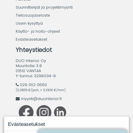
Suunnittelijat ja projektimyynti
Tietosuojaseloste
Usein kysyttyä
Käyttö- ja hoito-ohjeet
Evästeasetukset
Yhteystiedot
DUO Interior Oy
Muuntotie 3 B
01510 VANTAA
Y-tunnus 3298034-9
029 002 0660
(0,0835 €/puh, + 0,0691 €/min)
myynti@duointerior.fi
Evästeasetukset