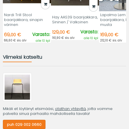
Nardi Trill Stool
Lapalma Lem 
Hay AAS39 baarijakkara,
baarijakkara, sinapin
baarijakkara, 
Sininen / Valkoinen
värinen
musta
Varasto:
129,00 €
Varasto:
69,00 €
169,00 €
161,90 € sis. alv
alle 10 kpl
86,60 € sis. alv
212,10 € sis. alv
alle 10 kpl
Viimeksi katseltu
Mikäli et löytänyt etsimääsi,
otathan yhteyttä
, jotta voimme
palvella sinua parhaalla mahdollisella tavalla!
puh 029 002 0660