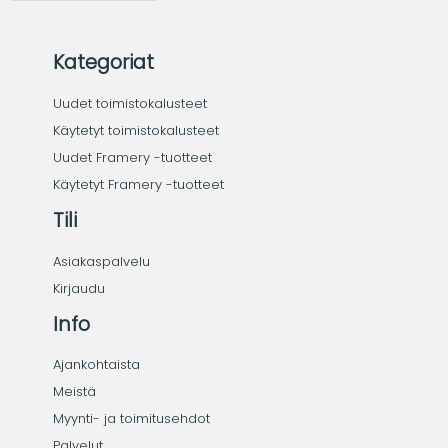
Kategoriat
Uudet toimistokalusteet
Käytetyt toimistokalusteet
Uudet Framery -tuotteet
Käytetyt Framery -tuotteet
Tili
Asiakaspalvelu
Kirjaudu
Info
Ajankohtaista
Meistä
Myynti- ja toimitusehdot
Palvelut