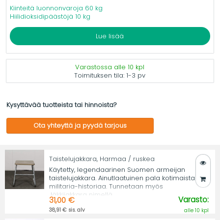
Kiinteitä luonnonvaroja 60 kg
Hiilidioksidipäästöjä 10 kg
Lue lisää
Varastossa alle 10 kpl
Toimituksen tila:
1-3 pv
Kysyttävää tuotteista tai hinnoista?
Ota yhteyttä ja pyydä tarjous
Taistelujakkara, Harmaa / ruskea
Käytetty, legendaarinen Suomen armeijan
taistelujakkara. Ainutlaatuinen pala kotimaista
militaria-historiaa. Tunnetaan myös
Jäkkijakkara nimellä.
Varasto:
31,00 €
38,91 € sis. alv
alle 10 kpl