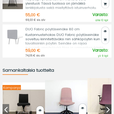
yleistuoli. Tässä tuolissa on jämäkkä
lenkkijalusta sekä miellyttävä istuinverhoilu.
Varasto:
55,00 €
69,03 € sis. alv
alle 10 kpl
DUO Fabric pöytäseinäke 80 cm
Kustannustehokas DUO Fabric pöytäseinäke
soveltuu kiinnitettäväksi niin sähköpöytiin kuin
tavallisiinkin pöytiin. Seinäke on rajaa
sujuvasti ympäröivää tilaa ja vaimentaa ääntä.
Varasto:
59,00 €
74,05 € sis. alv
yli 9 kpl
Samankaltaisia tuotteita
Kampanja