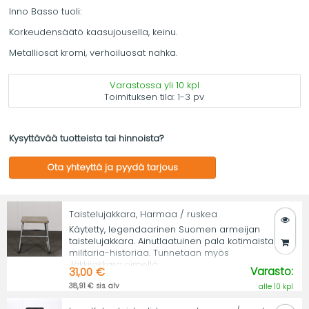
Inno Basso tuoli:
Korkeudensäätö kaasujousella, keinu.
Metalliosat kromi, verhoiluosat nahka.
Varastossa yli 10 kpl
Toimituksen tila:
1-3 pv
Kysyttävää tuotteista tai hinnoista?
Ota yhteyttä ja pyydä tarjous
Taistelujakkara, Harmaa / ruskea
Käytetty, legendaarinen Suomen armeijan
taistelujakkara. Ainutlaatuinen pala kotimaista
militaria-historiaa. Tunnetaan myös
Jäkkijakkara nimellä.
Varasto:
31,00 €
38,91 € sis. alv
alle 10 kpl