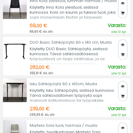
Inno Kola yleistuoli, tumman harmaa / musta
Käytetty Inno Kola yleistuoli, siistissä
kunnossa. Kola on kaunis ja tukeva tuoli, joka
sopii monenlaisiin tiloihin ja tarpeisiin.
Varasto:
69,00 €
86,60 € sis. alv
alle 10 kpl
DUO Basic Sähköpöytä 80 x 140 cm, Musta
Käytetty DUO Basic Sähköpöytä, siistissä
kunnossa. Tässä sähkösäätöisessä
työpöydässä on laaja säätöalue, ja se
soveltuu kaikenkokoisille käyttäjille.
Varasto:
282,00 €
353,91 € sis. alv
alle 10 kpl
Isku Sähköpöytä 80 x 140cm, Musta
Käytetty Isku Sähköpöytä, siistissä kunnossa.
Tämä sähkösäätöinen työpöytä sopii
mainiosti kotitoimistoon tai työpaikalle.
Varasto:
239,00 €
299,95 € sis. alv
alle 10 kpl
Martela Sola tuoli, harmaa / musta
Käytetty, hyväkuntoinen Martela Sola