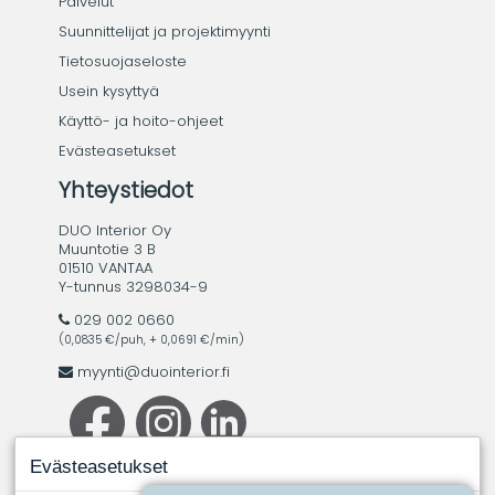
Palvelut
Suunnittelijat ja projektimyynti
Tietosuojaseloste
Usein kysyttyä
Käyttö- ja hoito-ohjeet
Evästeasetukset
Yhteystiedot
DUO Interior Oy
Muuntotie 3 B
01510 VANTAA
Y-tunnus 3298034-9
029 002 0660
(0,0835 €/puh, + 0,0691 €/min)
myynti@duointerior.fi
Evästeasetukset