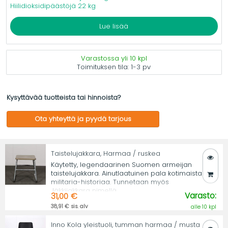
Hiilidioksidipäästöjä 22 kg
Lue lisää
Varastossa yli 10 kpl
Toimituksen tila:
1-3 pv
Kysyttävää tuotteista tai hinnoista?
Ota yhteyttä ja pyydä tarjous
Taistelujakkara, Harmaa / ruskea
Käytetty, legendaarinen Suomen armeijan
taistelujakkara. Ainutlaatuinen pala kotimaista
militaria-historiaa. Tunnetaan myös
Jäkkijakkara nimellä.
Varasto:
31,00 €
38,91 € sis. alv
alle 10 kpl
Inno Kola yleistuoli, tumman harmaa / musta