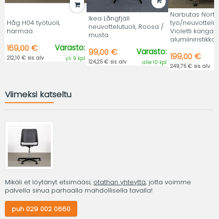
Narbutas Nort
Ikea Långfjäll
Håg H04 työtuoli,
työ/neuvottelutu
neuvottelutuoli, Roosa /
harmaa
Violetti kangas,
musta
alumiiniristikko.
Varasto:
169,00 €
Varasto:
99,00 €
199,00 €
212,10 € sis. alv
yli 9 kpl
124,25 € sis. alv
alle 10 kpl
249,75 € sis. alv
Viimeksi katseltu
Mikäli et löytänyt etsimääsi,
otathan yhteyttä
, jotta voimme
palvella sinua parhaalla mahdollisella tavalla!
puh 029 002 0660