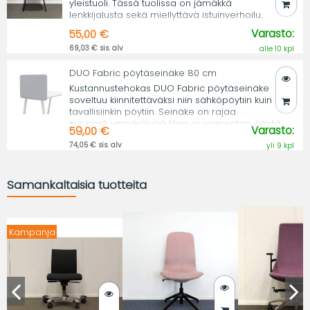
yleistuoli. Tässä tuolissa on jämäkkä
lenkkijalusta sekä miellyttävä istuinverhoilu.
Varasto:
55,00 €
69,03 € sis. alv
alle 10 kpl
DUO Fabric pöytäseinäke 80 cm
Kustannustehokas DUO Fabric pöytäseinäke
soveltuu kiinnitettäväksi niin sähköpöytiin kuin
tavallisiinkin pöytiin. Seinäke on rajaa
sujuvasti ympäröivää tilaa ja vaimentaa ääntä.
Varasto:
59,00 €
74,05 € sis. alv
yli 9 kpl
Samankaltaisia tuotteita
Kampanja