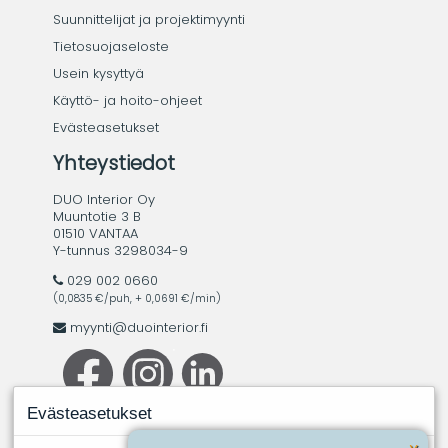
Suunnittelijat ja projektimyynti
Tietosuojaseloste
Usein kysyttyä
Käyttö- ja hoito-ohjeet
Evästeasetukset
Yhteystiedot
DUO Interior Oy
Muuntotie 3 B
01510 VANTAA
Y-tunnus 3298034-9
029 002 0660
(0,0835 €/puh, + 0,0691 €/min)
myynti@duointerior.fi
Evästeasetukset