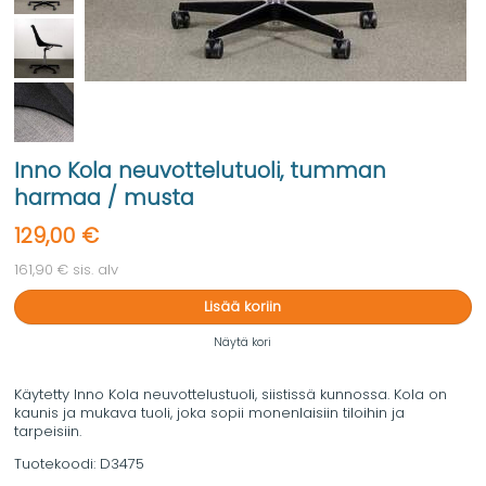
Inno Kola neuvottelutuoli, tumman
harmaa / musta
129,00 €
161,90 € sis. alv
Lisää koriin
Näytä kori
Käytetty Inno Kola neuvottelustuoli, siistissä kunnossa. Kola on
kaunis ja mukava tuoli, joka sopii monenlaisiin tiloihin ja
tarpeisiin.
Tuotekoodi:
D3475