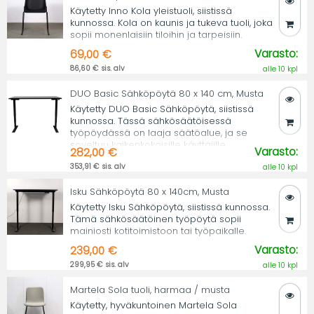
Käytetty Inno Kola yleistuoli, siistissä
kunnossa. Kola on kaunis ja tukeva tuoli, joka
sopii monenlaisiin tiloihin ja tarpeisiin.
Varasto:
69,00 €
86,60 € sis. alv
alle 10 kpl
DUO Basic Sähköpöytä 80 x 140 cm, Musta
Käytetty DUO Basic Sähköpöytä, siistissä
kunnossa. Tässä sähkösäätöisessä
työpöydässä on laaja säätöalue, ja se
soveltuu kaikenkokoisille käyttäjille.
Varasto:
282,00 €
353,91 € sis. alv
alle 10 kpl
Isku Sähköpöytä 80 x 140cm, Musta
Käytetty Isku Sähköpöytä, siistissä kunnossa.
Tämä sähkösäätöinen työpöytä sopii
mainiosti kotitoimistoon tai työpaikalle.
Varasto:
239,00 €
299,95 € sis. alv
alle 10 kpl
Martela Sola tuoli, harmaa / musta
Käytetty, hyväkuntoinen Martela Sola