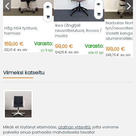
Narbutas Nort
Ikea Långfjäll
Håg H04 työtuoli,
työ/neuvottelutu
neuvottelutuoli, Roosa /
harmaa
Violetti kangas,
musta
alumiiniristikko.
Varasto:
169,00 €
Varasto:
99,00 €
199,00 €
212,10 € sis. alv
yli 9 kpl
124,25 € sis. alv
alle 10 kpl
249,75 € sis. alv
Viimeksi katseltu
Mikäli et löytänyt etsimääsi,
otathan yhteyttä
, jotta voimme
palvella sinua parhaalla mahdollisella tavalla!