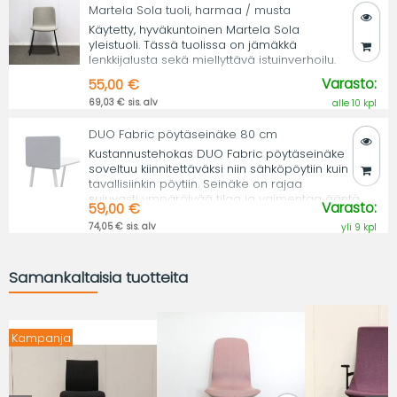
Martela Sola tuoli, harmaa / musta
Käytetty, hyväkuntoinen Martela Sola
yleistuoli. Tässä tuolissa on jämäkkä
lenkkijalusta sekä miellyttävä istuinverhoilu.
Varasto:
55,00 €
69,03 € sis. alv
alle 10 kpl
DUO Fabric pöytäseinäke 80 cm
Kustannustehokas DUO Fabric pöytäseinäke
soveltuu kiinnitettäväksi niin sähköpöytiin kuin
tavallisiinkin pöytiin. Seinäke on rajaa
sujuvasti ympäröivää tilaa ja vaimentaa ääntä.
Varasto:
59,00 €
74,05 € sis. alv
yli 9 kpl
Samankaltaisia tuotteita
Kampanja