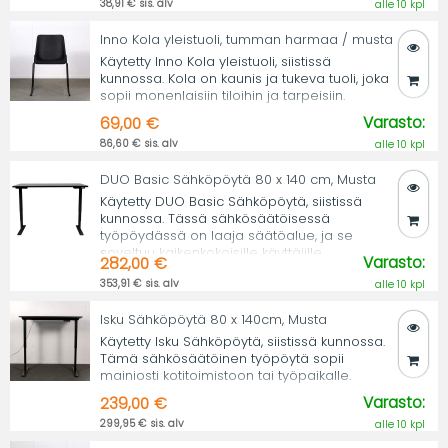
38,91 € sis. alv
alle 10 kpl
Inno Kola yleistuoli, tumman harmaa / musta
Käytetty Inno Kola yleistuoli, siistissä
kunnossa. Kola on kaunis ja tukeva tuoli, joka
sopii monenlaisiin tiloihin ja tarpeisiin.
Varasto:
69,00 €
86,60 € sis. alv
alle 10 kpl
DUO Basic Sähköpöytä 80 x 140 cm, Musta
Käytetty DUO Basic Sähköpöytä, siistissä
kunnossa. Tässä sähkösäätöisessä
työpöydässä on laaja säätöalue, ja se
soveltuu kaikenkokoisille käyttäjille.
Varasto:
282,00 €
353,91 € sis. alv
alle 10 kpl
Isku Sähköpöytä 80 x 140cm, Musta
Käytetty Isku Sähköpöytä, siistissä kunnossa.
Tämä sähkösäätöinen työpöytä sopii
mainiosti kotitoimistoon tai työpaikalle.
Varasto:
239,00 €
299,95 € sis. alv
alle 10 kpl