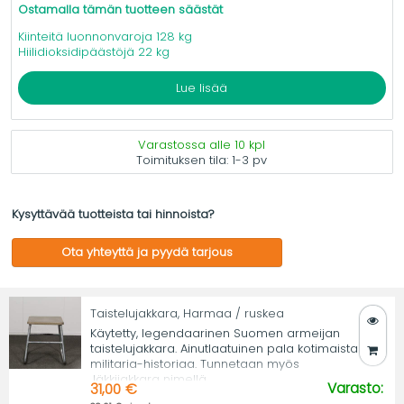
Ostamalla tämän tuotteen säästät
Kiinteitä luonnonvaroja 128 kg
Hiilidioksidipäästöjä 22 kg
Lue lisää
Varastossa alle 10 kpl
Toimituksen tila:
1-3 pv
Kysyttävää tuotteista tai hinnoista?
Ota yhteyttä ja pyydä tarjous
Taistelujakkara, Harmaa / ruskea
Käytetty, legendaarinen Suomen armeijan
taistelujakkara. Ainutlaatuinen pala kotimaista
militaria-historiaa. Tunnetaan myös
Jäkkijakkara nimellä.
Varasto:
31,00 €