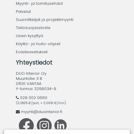
Myynti- ja toimitusehdot
Palvelut
Suunnittelijat ja projektimyynti
Tietosuojaseloste
Usein kysyttyä
Käyttö- ja hoito-ohjeet
Evästeasetukset
Yhteystiedot
DUO Interior Oy
Muuntotie 3 B
01510 VANTAA
Y-tunnus 3298034-9
029 002 0660
(0,0835 €/puh, + 0,0691 €/min)
myynti@duointerior.fi