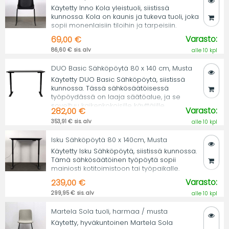
Käytetty Inno Kola yleistuoli, siistissä
kunnossa. Kola on kaunis ja tukeva tuoli, joka
sopii monenlaisiin tiloihin ja tarpeisiin.
Varasto:
69,00 €
86,60 € sis. alv
alle 10 kpl
DUO Basic Sähköpöytä 80 x 140 cm, Musta
Käytetty DUO Basic Sähköpöytä, siistissä
kunnossa. Tässä sähkösäätöisessä
työpöydässä on laaja säätöalue, ja se
soveltuu kaikenkokoisille käyttäjille.
Varasto:
282,00 €
353,91 € sis. alv
alle 10 kpl
Isku Sähköpöytä 80 x 140cm, Musta
Käytetty Isku Sähköpöytä, siistissä kunnossa.
Tämä sähkösäätöinen työpöytä sopii
mainiosti kotitoimistoon tai työpaikalle.
Varasto:
239,00 €
299,95 € sis. alv
alle 10 kpl
Martela Sola tuoli, harmaa / musta
Käytetty, hyväkuntoinen Martela Sola