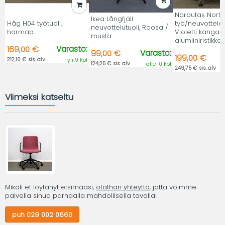
Narbutas Nort
Ikea Långfjäll
Håg H04 työtuoli,
työ/neuvottelutu
neuvottelutuoli, Roosa /
harmaa
Violetti kangas,
musta
alumiiniristikko.
Varasto:
169,00 €
Varasto:
99,00 €
199,00 €
212,10 € sis. alv
yli 9 kpl
124,25 € sis. alv
alle 10 kpl
249,75 € sis. alv
Viimeksi katseltu
Mikäli et löytänyt etsimääsi,
otathan yhteyttä
, jotta voimme
palvella sinua parhaalla mahdollisella tavalla!
puh 029 002 0660