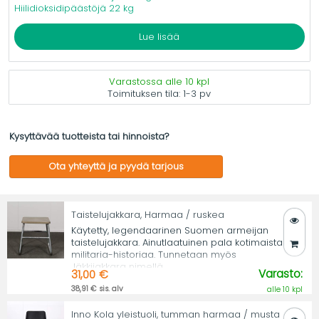
Hiilidioksidipäästöjä 22 kg
Lue lisää
Varastossa alle 10 kpl
Toimituksen tila:
1-3 pv
Kysyttävää tuotteista tai hinnoista?
Ota yhteyttä ja pyydä tarjous
Taistelujakkara, Harmaa / ruskea
Käytetty, legendaarinen Suomen armeijan
taistelujakkara. Ainutlaatuinen pala kotimaista
militaria-historiaa. Tunnetaan myös
Jäkkijakkara nimellä.
Varasto:
31,00 €
38,91 € sis. alv
alle 10 kpl
Inno Kola yleistuoli, tumman harmaa / musta