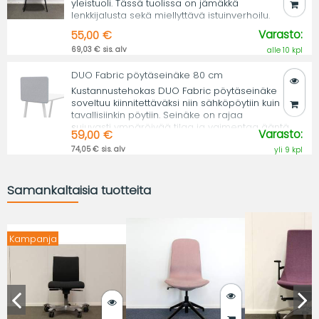
yleistuoli. Tässä tuolissa on jämäkkä
lenkkijalusta sekä miellyttävä istuinverhoilu.
Varasto:
55,00 €
69,03 € sis. alv
alle 10 kpl
DUO Fabric pöytäseinäke 80 cm
Kustannustehokas DUO Fabric pöytäseinäke
soveltuu kiinnitettäväksi niin sähköpöytiin kuin
tavallisiinkin pöytiin. Seinäke on rajaa
sujuvasti ympäröivää tilaa ja vaimentaa ääntä.
Varasto:
59,00 €
74,05 € sis. alv
yli 9 kpl
Samankaltaisia tuotteita
Kampanja