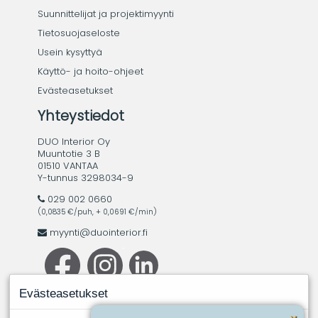
Suunnittelijat ja projektimyynti
Tietosuojaseloste
Usein kysyttyä
Käyttö- ja hoito-ohjeet
Evästeasetukset
Yhteystiedot
DUO Interior Oy
Muuntotie 3 B
01510 VANTAA
Y-tunnus 3298034-9
029 002 0660
(0,0835 €/puh, + 0,0691 €/min)
myynti@duointerior.fi
Evästeasetukset