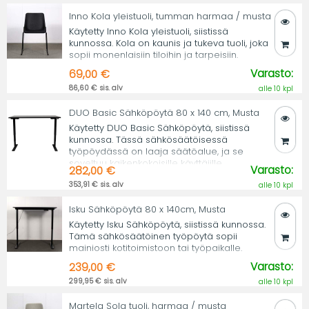
Inno Kola yleistuoli, tumman harmaa / musta
Käytetty Inno Kola yleistuoli, siistissä
kunnossa. Kola on kaunis ja tukeva tuoli, joka
sopii monenlaisiin tiloihin ja tarpeisiin.
Varasto:
69,00 €
86,60 € sis. alv
alle 10 kpl
DUO Basic Sähköpöytä 80 x 140 cm, Musta
Käytetty DUO Basic Sähköpöytä, siistissä
kunnossa. Tässä sähkösäätöisessä
työpöydässä on laaja säätöalue, ja se
soveltuu kaikenkokoisille käyttäjille.
Varasto:
282,00 €
353,91 € sis. alv
alle 10 kpl
Isku Sähköpöytä 80 x 140cm, Musta
Käytetty Isku Sähköpöytä, siistissä kunnossa.
Tämä sähkösäätöinen työpöytä sopii
mainiosti kotitoimistoon tai työpaikalle.
Varasto:
239,00 €
299,95 € sis. alv
alle 10 kpl
Martela Sola tuoli, harmaa / musta