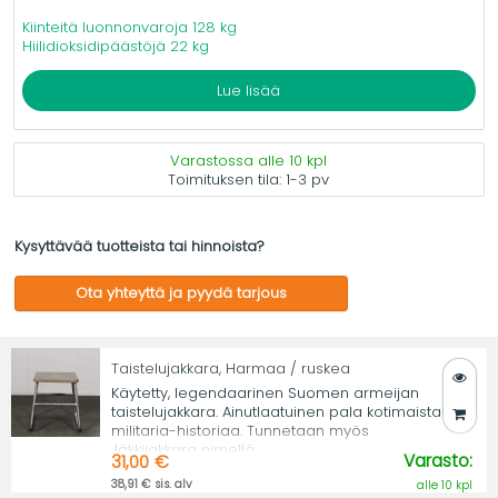
Kiinteitä luonnonvaroja 128 kg
Hiilidioksidipäästöjä 22 kg
Lue lisää
Varastossa alle 10 kpl
Toimituksen tila:
1-3 pv
Kysyttävää tuotteista tai hinnoista?
Ota yhteyttä ja pyydä tarjous
Taistelujakkara, Harmaa / ruskea
Käytetty, legendaarinen Suomen armeijan
taistelujakkara. Ainutlaatuinen pala kotimaista
militaria-historiaa. Tunnetaan myös
Jäkkijakkara nimellä.
Varasto:
31,00 €
38,91 € sis. alv
alle 10 kpl