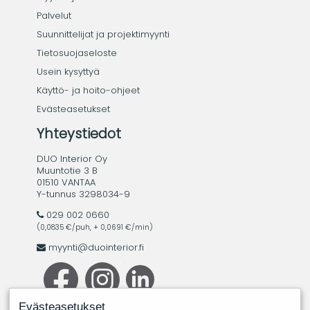
Palvelut
Suunnittelijat ja projektimyynti
Tietosuojaseloste
Usein kysyttyä
Käyttö- ja hoito-ohjeet
Evästeasetukset
Yhteystiedot
DUO Interior Oy
Muuntotie 3 B
01510 VANTAA
Y-tunnus 3298034-9
029 002 0660
(0,0835 €/puh, + 0,0691 €/min)
myynti@duointerior.fi
Evästeasetukset