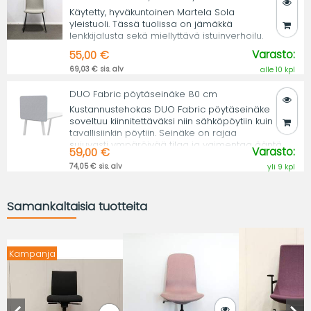
Käytetty, hyväkuntoinen Martela Sola
yleistuoli. Tässä tuolissa on jämäkkä
lenkkijalusta sekä miellyttävä istuinverhoilu.
Varasto:
55,00 €
69,03 € sis. alv
alle 10 kpl
DUO Fabric pöytäseinäke 80 cm
Kustannustehokas DUO Fabric pöytäseinäke
soveltuu kiinnitettäväksi niin sähköpöytiin kuin
tavallisiinkin pöytiin. Seinäke on rajaa
sujuvasti ympäröivää tilaa ja vaimentaa ääntä.
Varasto:
59,00 €
74,05 € sis. alv
yli 9 kpl
Samankaltaisia tuotteita
Kampanja