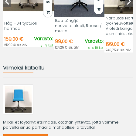
Narbutas Nort
Ikea Långfjäll
Håg H04 työtuoli,
työ/neuvottelutu
neuvottelutuoli, Roosa /
harmaa
Violetti kangas,
musta
alumiiniristikko.
Varasto:
169,00 €
Varasto:
99,00 €
199,00 €
212,10 € sis. alv
yli 9 kpl
124,25 € sis. alv
alle 10 kpl
249,75 € sis. alv
Viimeksi katseltu
Mikäli et löytänyt etsimääsi,
otathan yhteyttä
, jotta voimme
palvella sinua parhaalla mahdollisella tavalla!