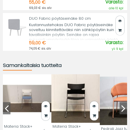
Varasto:
55,00 €
69,03 € sis. alv
alle 10 kpl
DUO Fabric pöytäseinäke 80 cm
Kustannustehokas DUO Fabric pöytäseinäke
soveltuu kiinnitettäväksi niin sähköpöytiin kuin
tavallisiinkin pöytiin. Seinäke on rajaa
sujuvasti ympäröivää tilaa ja vaimentaa ääntä.
Varasto:
59,00 €
74,05 € sis. alv
yli 9 kpl
Samankaltaisia tuotteita
Materia Stack+
Materia Stack+
Pedrali Jazz tuol