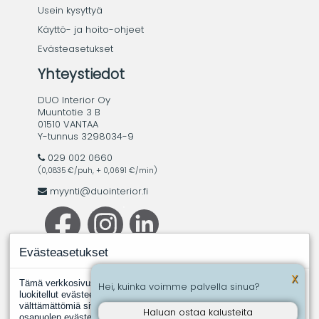
Usein kysyttyä
Käyttö- ja hoito-ohjeet
Evästeasetukset
Yhteystiedot
DUO Interior Oy
Muuntotie 3 B
01510 VANTAA
Y-tunnus 3298034-9
029 002 0660
(0,0835 €/puh, + 0,0691 €/min)
myynti@duointerior.fi
Evästeasetukset
X
Tämä verkkosivusto käyttää evästeitä. Evästeistä välttämättömiksi
Hei, kuinka voimme palvella sinua?
luokitellut evästeet tallennetaan selaimeesi, koska ne ovat
välttämättömiä sivuston perustoimintoja varten. Muut, kolmannen
Haluan ostaa kalusteita
osapuolen evästeet ovat evästeitä, joita joku toinen taho asentaa