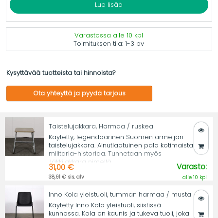
Lue lisää
Varastossa alle 10 kpl
Toimituksen tila:
1-3 pv
Kysyttävää tuotteista tai hinnoista?
Ota yhteyttä ja pyydä tarjous
Taistelujakkara, Harmaa / ruskea
Käytetty, legendaarinen Suomen armeijan
taistelujakkara. Ainutlaatuinen pala kotimaista
militaria-historiaa. Tunnetaan myös
Jäkkijakkara nimellä.
Varasto:
31,00 €
38,91 € sis. alv
alle 10 kpl
Inno Kola yleistuoli, tumman harmaa / musta
Käytetty Inno Kola yleistuoli, siistissä
kunnossa. Kola on kaunis ja tukeva tuoli, joka