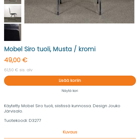
Mobel Siro tuoli, Musta / kromi
49,00 €
61,50 € sis. alv
Lisää koriin
Näytä kori
Käytetty Mobel Siro tuoli, siistissä kunnossa. Design Jouko
Järvisalo.
Tuotekoodi:
D3277
Kuvaus