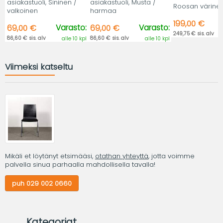
asiakastuoli, Sininen /
asiakastuoli, Musta /
Roosan värine
valkoinen
harmaa
199,00 €
Varasto:
Varasto:
69,00 €
69,00 €
249,75 € sis. alv
86,60 € sis. alv
86,60 € sis. alv
alle 10 kpl
alle 10 kpl
Viimeksi katseltu
Mikäli et löytänyt etsimääsi,
otathan yhteyttä
, jotta voimme
palvella sinua parhaalla mahdollisella tavalla!
puh 029 002 0660
Kategoriat