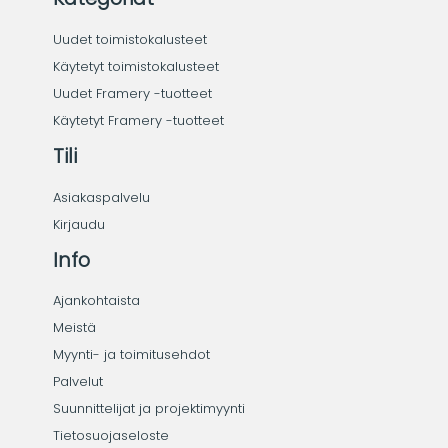
Uudet toimistokalusteet
Käytetyt toimistokalusteet
Uudet Framery -tuotteet
Käytetyt Framery -tuotteet
Tili
Asiakaspalvelu
Kirjaudu
Info
Ajankohtaista
Meistä
Myynti- ja toimitusehdot
Palvelut
Suunnittelijat ja projektimyynti
Tietosuojaseloste