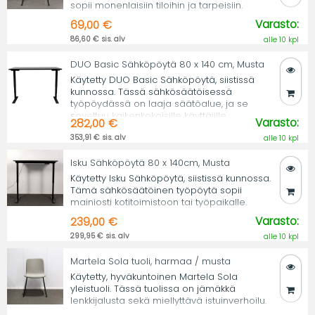
sopii monenlaisiin tiloihin ja tarpeisiin.
Varasto:
69,00 €
86,60 € sis. alv
alle 10 kpl
DUO Basic Sähköpöytä 80 x 140 cm, Musta
Käytetty DUO Basic Sähköpöytä, siistissä
kunnossa. Tässä sähkösäätöisessä
työpöydässä on laaja säätöalue, ja se
soveltuu kaikenkokoisille käyttäjille.
Varasto:
282,00 €
353,91 € sis. alv
alle 10 kpl
Isku Sähköpöytä 80 x 140cm, Musta
Käytetty Isku Sähköpöytä, siistissä kunnossa.
Tämä sähkösäätöinen työpöytä sopii
mainiosti kotitoimistoon tai työpaikalle.
Varasto:
239,00 €
299,95 € sis. alv
alle 10 kpl
Martela Sola tuoli, harmaa / musta
Käytetty, hyväkuntoinen Martela Sola
yleistuoli. Tässä tuolissa on jämäkkä
lenkkijalusta sekä miellyttävä istuinverhoilu.