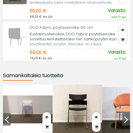
lenkkijalusta sekä miellyttävä istuinverhoilu.
Varasto:
55,00 €
69,03 € sis. alv
alle 10 kpl
DUO Fabric pöytäseinäke 80 cm
Kustannustehokas DUO Fabric pöytäseinäke
soveltuu kiinnitettäväksi niin sähköpöytiin kuin
tavallisiinkin pöytiin. Seinäke on rajaa
sujuvasti ympäröivää tilaa ja vaimentaa ääntä.
Varasto:
59,00 €
74,05 € sis. alv
yli 9 kpl
Samankaltaisia tuotteita