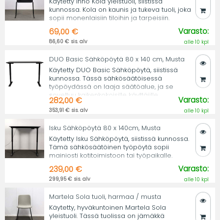
Käytetty Inno Kola yleistuoli, siistissä
kunnossa. Kola on kaunis ja tukeva tuoli, joka
sopii monenlaisiin tiloihin ja tarpeisiin.
Varasto:
69,00 €
86,60 € sis. alv
alle 10 kpl
DUO Basic Sähköpöytä 80 x 140 cm, Musta
Käytetty DUO Basic Sähköpöytä, siistissä
kunnossa. Tässä sähkösäätöisessä
työpöydässä on laaja säätöalue, ja se
soveltuu kaikenkokoisille käyttäjille.
Varasto:
282,00 €
353,91 € sis. alv
alle 10 kpl
Isku Sähköpöytä 80 x 140cm, Musta
Käytetty Isku Sähköpöytä, siistissä kunnossa.
Tämä sähkösäätöinen työpöytä sopii
mainiosti kotitoimistoon tai työpaikalle.
Varasto:
239,00 €
299,95 € sis. alv
alle 10 kpl
Martela Sola tuoli, harmaa / musta
Käytetty, hyväkuntoinen Martela Sola
yleistuoli. Tässä tuolissa on jämäkkä