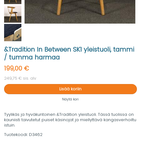
&Tradition In Between SK1 yleistuoli, tammi
/ tumma harmaa
199,00 €
249,75 € sis. alv
Lisää koriin
Näytä kori
Tyylikäs ja hyväkuntoinen &Tradition yleistuoli. Tässä tuolissa on
kauniisti taivutetut puiset käsinojat ja miellyttävä kangasverhoiltu
istuin.
Tuotekoodi:
D3462