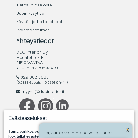
Tietosuojaseloste
Usein kysyttyä
Käyttö- ja hoito-ohjeet
Evästeasetukset
Yhteystiedot
DUO Interior Oy
Muuntotie 3 B
01510 VANTAA
Y-tunnus 3298034-9
029 002 0660
(0,0835 €/puh, + 0,0691 €/min)
myynti@duointerior.fi
Evästeasetukset
X
Tämä verkkosivusto käyttää evästeitä. Evästeistä välttämättömiksi
Hei, kuinka voimme palvella sinua?
luokitellut evästeet tallennetaan selaimeesi, koska ne ovat