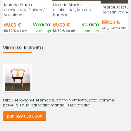
Materia Stack+
Materia Stack+
Pedrali Jazz tuol
asiakastuoli, Sininen /
asiakastuoli, Musta /
Roosan värine
valkoinen
harmaa
199,00 €
Varasto:
Varasto:
69,00 €
69,00 €
249,75 € sis. alv
86,60 € sis. alv
86,60 € sis. alv
alle 10 kpl
alle 10 kpl
Viimeksi katseltu
Mikäli et löytänyt etsimääsi,
otathan yhteyttä
, jotta voimme
palvella sinua parhaalla mahdollisella tavalla!
puh 029 002 0660