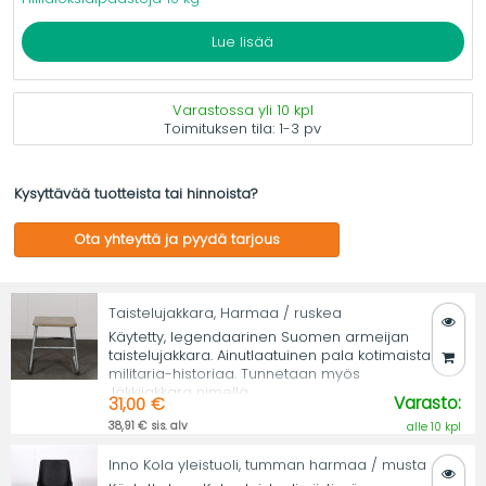
Lue lisää
Varastossa yli 10 kpl
Toimituksen tila:
1-3 pv
Kysyttävää tuotteista tai hinnoista?
Ota yhteyttä ja pyydä tarjous
Taistelujakkara, Harmaa / ruskea
Käytetty, legendaarinen Suomen armeijan
taistelujakkara. Ainutlaatuinen pala kotimaista
militaria-historiaa. Tunnetaan myös
Jäkkijakkara nimellä.
Varasto:
31,00 €
38,91 € sis. alv
alle 10 kpl
Inno Kola yleistuoli, tumman harmaa / musta