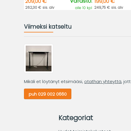
Varasto:
209,00 €
199,00 €
262,30 € sis. alv
249,75 € sis. alv
alle 10 kpl
Viimeksi katseltu
Mikäli et löytänyt etsimääsi,
otathan yhteyttä
, jo
puh 029 002 0660
Kategoriat