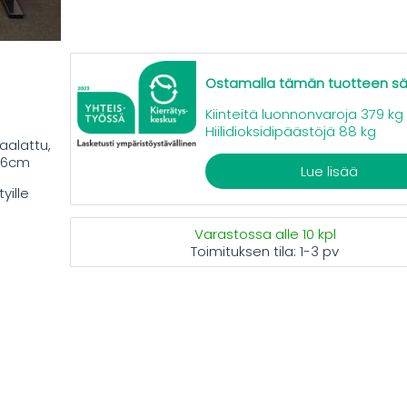
Ostamalla tämän tuotteen s
Kiinteitä luonnonvaroja 379 kg
Hiilidioksidipäästöjä 88 kg
aalattu,
26cm
Lue lisää
yille
Varastossa alle 10 kpl
Toimituksen tila:
1-3 pv