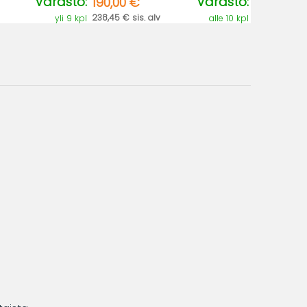
Varasto:
Varasto:
190,00 €
238,45 € sis. alv
yli 9 kpl
alle 10 kpl