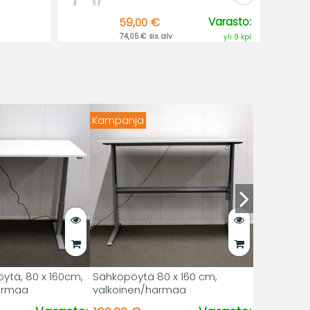
Varasto:
59,00 €
74,05 € sis. alv
yli 9 kpl
Kampanja
ytä, 80 x 160cm,
Sähköpöytä 80 x 160 cm,
harmaa
valkoinen/harmaa