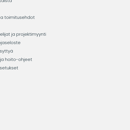
taista
ja toimitusehdot
elijat ja projektimyynti
ojaseloste
syttyä
ja hoito-ohjeet
setukset