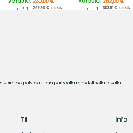
Varasto:
Varasto:
239,00 €
282,00 €
299,95 € sis. alv
353,91 € sis. alv
yli 9 kpl
yli 9 kpl
tta voimme palvella sinua parhaalla mahdollisella tavalla!
Tili
Info