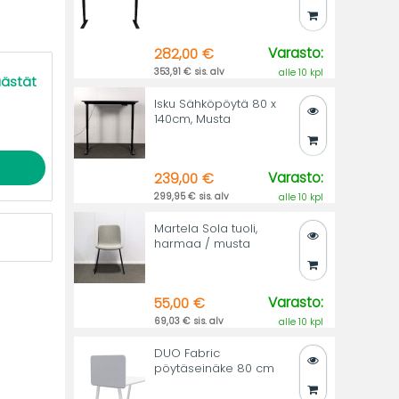
Varasto:
282,00 €
353,91 € sis. alv
alle 10 kpl
äästät
Isku Sähköpöytä 80 x
140cm, Musta
Varasto:
239,00 €
299,95 € sis. alv
alle 10 kpl
Martela Sola tuoli,
harmaa / musta
Varasto:
55,00 €
69,03 € sis. alv
alle 10 kpl
DUO Fabric
pöytäseinäke 80 cm