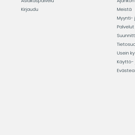
Asiakaspalvelu
Ajankoh
Kirjaudu
Meistä
Myynti- 
Palvelut
Suunnitt
Tietosu
Usein ky
Käyttö- 
Evästea