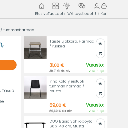
Tili
Etusivu
Tuotteet
Info
Yhteystiedot
Kori
en / tummanharmaa
Taistelujakkara, Harmaa
,
/ ruskea
Varasto:
31,00 €
38,91 € sis. alv
alle 10 kpl
Inno Kola yleistuoli,
tumman harmaa /
. Tässä
musta
le
Varasto:
69,00 €
86,60 € sis. alv
alle 10 kpl
DUO Basic Sähköpöytä
80 x 140 cm, Musta