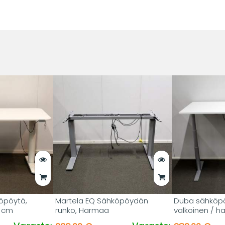
öpöytä,
Martela EQ Sähköpöydän
Duba sähköpö
0 cm
runko, Harmaa
valkoinen / 