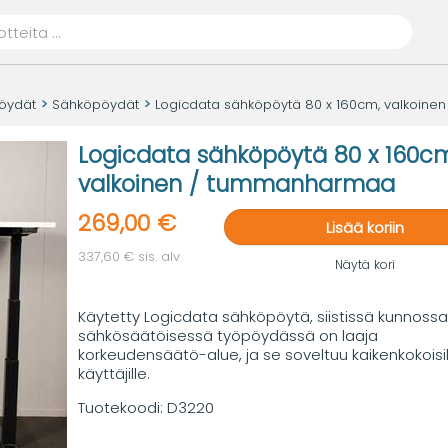
öydät
Sähköpöydät
Logicdata sähköpöytä 80 x 160cm, valkoin
Logicdata sähköpöytä 80 x 160cm
valkoinen / tummanharmaa
269,00 €
Lisää koriin
337,60 € sis. alv
Näytä kori
Käytetty Logicdata sähköpöytä, siistissä kunnossa
sähkösäätöisessä työpöydässä on laaja
korkeudensäätö-alue, ja se soveltuu kaikenkokoisil
käyttäjille.
Tuotekoodi:
D3220