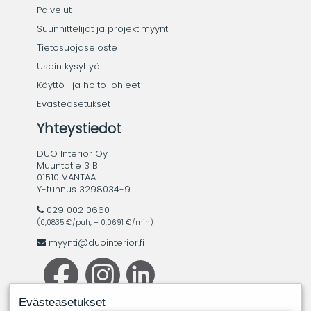
Palvelut
Suunnittelijat ja projektimyynti
Tietosuojaseloste
Usein kysyttyä
Käyttö- ja hoito-ohjeet
Evästeasetukset
Yhteystiedot
DUO Interior Oy
Muuntotie 3 B
01510 VANTAA
Y-tunnus 3298034-9
029 002 0660
(0,0835 €/puh, + 0,0691 €/min)
myynti@duointerior.fi
Evästeasetukset