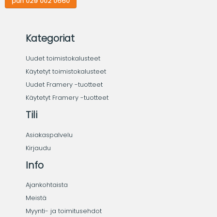
puh 029 002 0660
Kategoriat
Uudet toimistokalusteet
Käytetyt toimistokalusteet
Uudet Framery -tuotteet
Käytetyt Framery -tuotteet
Tili
Asiakaspalvelu
Kirjaudu
Info
Ajankohtaista
Meistä
Myynti- ja toimitusehdot