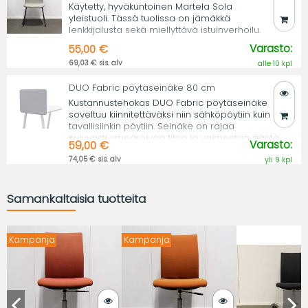
Käytetty, hyväkuntoinen Martela Sola
yleistuoli. Tässä tuolissa on jämäkkä
lenkkijalusta sekä miellyttävä istuinverhoilu.
Varasto:
55,00 €
69,03 € sis. alv
alle 10 kpl
DUO Fabric pöytäseinäke 80 cm
Kustannustehokas DUO Fabric pöytäseinäke
soveltuu kiinnitettäväksi niin sähköpöytiin kuin
tavallisiinkin pöytiin. Seinäke on rajaa
sujuvasti ympäröivää tilaa ja vaimentaa ääntä.
Varasto:
59,00 €
74,05 € sis. alv
yli 9 kpl
Samankaltaisia tuotteita
Kampanja
Kampanja