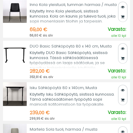
Inno Kola yleistuoli, tumman harmaa / musta
Käytetty Inno Kola yleistuoli, siistissä
kunnossa. Kola on kaunis ja tukeva tuoli, joka
sopii monenlaisiin tiloihin ja tarpeisiin.
Varasto:
69,00 €
86,60 € sis. alv
alle 10 kpl
DUO Basic Sähköpöytä 80 x 140 cm, Musta
Käytetty DUO Basic Sähköpöytä, siistissä
kunnossa. Tässä sähkösäätöisessä
työpöydässä on laaja säätöalue, ja se
soveltuu kaikenkokoisille käyttäjille.
Varasto:
282,00 €
353,91 € sis. alv
alle 10 kpl
Isku Sähköpöytä 80 x 140cm, Musta
Käytetty Isku Sähköpöytä, siistissä kunnossa.
Tämä sähkösäätöinen työpöytä sopii
mainiosti kotitoimistoon tai työpaikalle.
Varasto:
239,00 €
299,95 € sis. alv
alle 10 kpl
Martela Sola tuoli, harmaa / musta