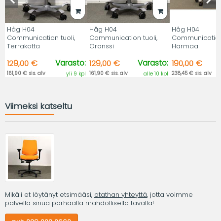
Håg H04
Håg H04
Håg H04
Communication tuoli,
Communication tuoli,
Communication 
Terrakotta
Oranssi
Harmaa
Varasto:
Varasto:
129,00 €
129,00 €
190,00 €
161,90 € sis. alv
161,90 € sis. alv
238,45 € sis. alv
yli 9 kpl
alle 10 kpl
Viimeksi katseltu
Mikäli et löytänyt etsimääsi,
otathan yhteyttä
, jotta voimme
palvella sinua parhaalla mahdollisella tavalla!