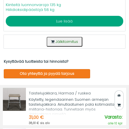
Kiinteitä luonnonvaroja 135 kg
Hiilidioksidipäästöjä 58 kg
Lue lisää
Jälkitoimitus
Kysyttävää tuotteista tai hinnoista?
Ota yhteyttä ja pyydä tarjous
Taistelujakkara, Harmaa / ruskea
Käytetty, legendaarinen Suomen armeijan
taistelujakkara. Ainutlaatuinen pala kotimaista
militaria-historiaa. Tunnetaan myös
Jäkkijakkara nimellä.
Varasto:
31,00 €
38,91 € sis. alv
alle 10 kpl