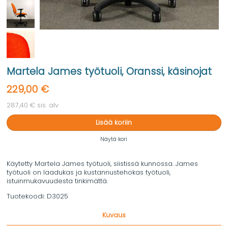
Martela James työtuoli, Oranssi, käsinojat
229,00 €
287,40 € sis. alv
Lisää koriin
Näytä kori
Käytetty Martela James työtuoli, siistissä kunnossa. James
työtuoli on laadukas ja kustannustehokas työtuoli,
istuinmukavuudesta tinkimättä.
Tuotekoodi:
D3025
Kuvaus