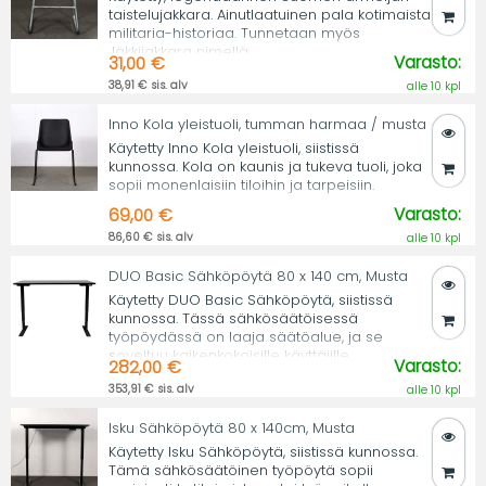
taistelujakkara. Ainutlaatuinen pala kotimaista
militaria-historiaa. Tunnetaan myös
Jäkkijakkara nimellä.
Varasto:
31,00 €
38,91 € sis. alv
alle 10 kpl
Inno Kola yleistuoli, tumman harmaa / musta
Käytetty Inno Kola yleistuoli, siistissä
kunnossa. Kola on kaunis ja tukeva tuoli, joka
sopii monenlaisiin tiloihin ja tarpeisiin.
Varasto:
69,00 €
86,60 € sis. alv
alle 10 kpl
DUO Basic Sähköpöytä 80 x 140 cm, Musta
Käytetty DUO Basic Sähköpöytä, siistissä
kunnossa. Tässä sähkösäätöisessä
työpöydässä on laaja säätöalue, ja se
soveltuu kaikenkokoisille käyttäjille.
Varasto:
282,00 €
353,91 € sis. alv
alle 10 kpl
Isku Sähköpöytä 80 x 140cm, Musta
Käytetty Isku Sähköpöytä, siistissä kunnossa.
Tämä sähkösäätöinen työpöytä sopii