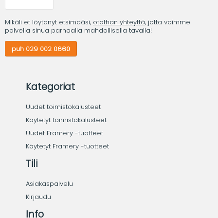
Mikäli et löytänyt etsimääsi,
otathan yhteyttä
, jotta voimme
palvella sinua parhaalla mahdollisella tavalla!
puh 029 002 0660
Kategoriat
Uudet toimistokalusteet
Käytetyt toimistokalusteet
Uudet Framery -tuotteet
Käytetyt Framery -tuotteet
Tili
Asiakaspalvelu
Kirjaudu
Info