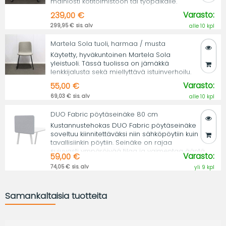
mainiosti kotitoimistoon tai työpaikalle.
Varasto:
239,00 €
299,95 € sis. alv
alle 10 kpl
Martela Sola tuoli, harmaa / musta
Käytetty, hyväkuntoinen Martela Sola
yleistuoli. Tässä tuolissa on jämäkkä
lenkkijalusta sekä miellyttävä istuinverhoilu.
Varasto:
55,00 €
69,03 € sis. alv
alle 10 kpl
DUO Fabric pöytäseinäke 80 cm
Kustannustehokas DUO Fabric pöytäseinäke
soveltuu kiinnitettäväksi niin sähköpöytiin kuin
tavallisiinkin pöytiin. Seinäke on rajaa
sujuvasti ympäröivää tilaa ja vaimentaa ääntä.
Varasto:
59,00 €
74,05 € sis. alv
yli 9 kpl
Samankaltaisia tuotteita