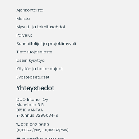
Ajankohtaista
Meistä
Myynti- ja toimitusehdot
Palvelut
Suunnittelijat ja projektimyynti
Tietosuojaseloste
Usein kysyttyä
Käyttö- ja hoito-ohjeet
Evästeasetukset
Yhteystiedot
DUO Interior Oy
Muuntotie 3 B
01510 VANTAA
Y-tunnus 3298034-9
029 002 0660
(0,0835 €/puh, + 0,0691 €/min)