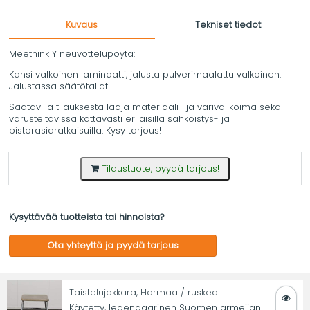
Kuvaus
Tekniset tiedot
Meethink Y neuvottelupöytä:
Kansi valkoinen laminaatti, jalusta pulverimaalattu valkoinen.
Jalustassa säätötallat.
Saatavilla tilauksesta laaja materiaali- ja värivalikoima sekä
varusteltavissa kattavasti erilaisilla sähköistys- ja
pistorasiaratkaisuilla. Kysy tarjous!
Tilaustuote, pyydä tarjous!
Kysyttävää tuotteista tai hinnoista?
Ota yhteyttä ja pyydä tarjous
Taistelujakkara, Harmaa / ruskea
Käytetty, legendaarinen Suomen armeijan