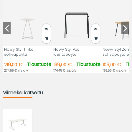
Nowy Styl Tilkka
Nowy Styl Axo
Nowy Styl Zone
sohvapöytä
luentopöytä
sohvapöytä 55
Tilaustuote
Tilaustuote
Ti
219,00 €
139,00 €
109,00 €
274,85 € sis. alv
174,45 € sis. alv
136,80 € sis. alv
Viimeksi katseltu