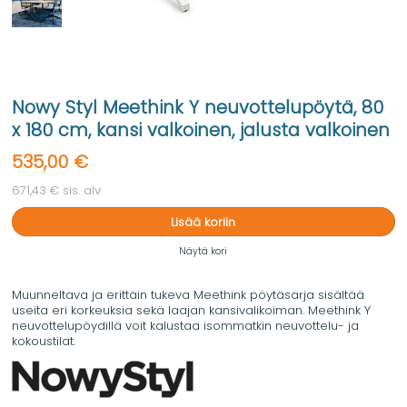
Nowy Styl Meethink Y neuvottelupöytä, 80
x 180 cm, kansi valkoinen, jalusta valkoinen
535,00 €
671,43 € sis. alv
Lisää koriin
Näytä kori
Muunneltava ja erittäin tukeva Meethink pöytäsarja sisältää
useita eri korkeuksia sekä laajan kansivalikoiman. Meethink Y
neuvottelupöydillä voit kalustaa isommatkin neuvottelu- ja
kokoustilat.