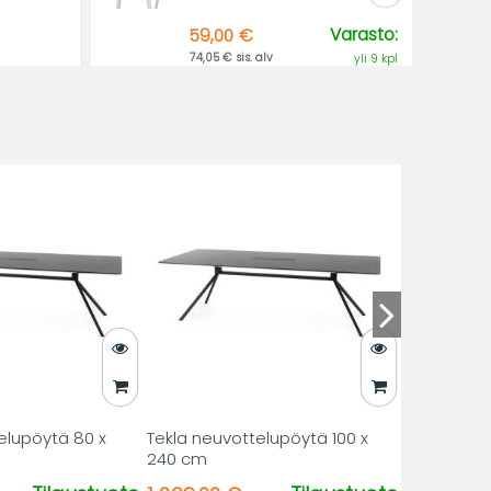
Varasto:
59,00 €
74,05 € sis. alv
yli 9 kpl
elupöytä 80 x
Tekla neuvottelupöytä 100 x
240 cm