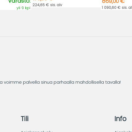
Varasto:
869,00 €
224,65 € sis. alv
1 090,60 € sis. a
yli 9 kpl
tta voimme palvella sinua parhaalla mahdollisella tavalla!
Tili
Info