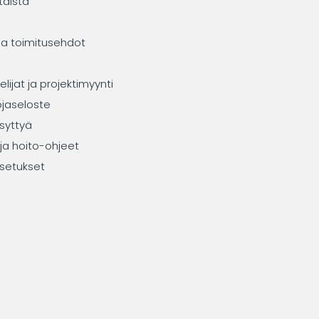
taista
ja toimitusehdot
elijat ja projektimyynti
ojaseloste
syttyä
ja hoito-ohjeet
setukset