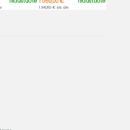
Tilaustuote
Tilaustuote
1 069,00 €
lv
1 341,60 € sis. alv