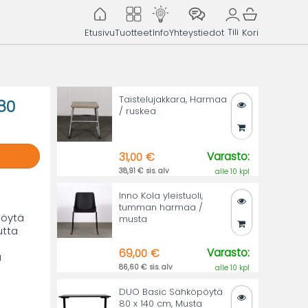
Tili
Etusivu
Tuotteet
Info
Yhteystiedot
Kori
Taistelujakkara, Harmaa
80
/ ruskea
Varasto:
31,00 €
38,91 € sis. alv
alle 10 kpl
Inno Kola yleistuoli,
tumman harmaa /
pöytä
musta
utta
Varasto:
69,00 €
u
86,60 € sis. alv
alle 10 kpl
DUO Basic Sähköpöytä
80 x 140 cm, Musta