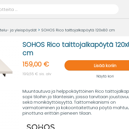
telu- ja yleispöydät
SOHOS Rico taittojalkapöytä 120x80 cm
SOHOS Rico taittojalkapöytä 120x
cm
159,00 €
Lisää koriin
199,55 € sis. alv
Näytä kori
Muuntautuva ja helppokäyttöinen Rico taittojalka
sopii tiloihin ja tilanteisiin, joissa tarvitaan joustavu
sekä monikäyttöisyyttä. Taittomekanismi on
varmatoiminen ja kokoontaitettuna pöytä mahtu
pinottuna erittäin pieneen tilaan.