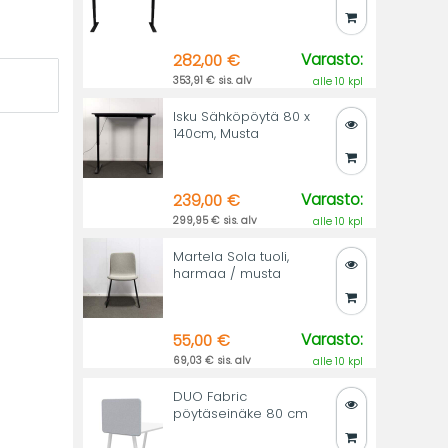
Varasto:
282,00 €
353,91 € sis. alv
alle 10 kpl
Isku Sähköpöytä 80 x
140cm, Musta
Varasto:
239,00 €
299,95 € sis. alv
alle 10 kpl
Martela Sola tuoli,
harmaa / musta
Varasto:
55,00 €
69,03 € sis. alv
alle 10 kpl
DUO Fabric
pöytäseinäke 80 cm