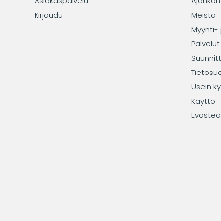
Asiakaspalvelu
Ajankoh
Kirjaudu
Meistä
Myynti- 
Palvelut
Suunnitt
Tietosu
Usein ky
Käyttö- 
Evästea