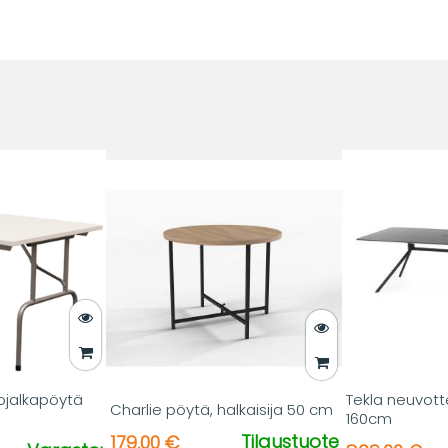
ojalkapöytä
Tekla neuvott
Charlie pöytä, halkaisija 50 cm
160cm
Tilaustuote
179,00 €