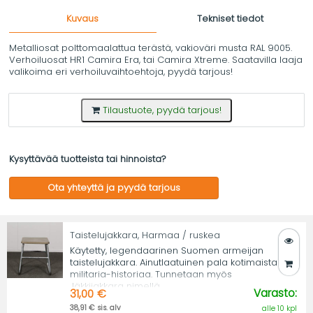
Kuvaus
Tekniset tiedot
Metalliosat polttomaalattua terästä, vakioväri musta RAL 9005.
Verhoiluosat HR1 Camira Era, tai Camira Xtreme. Saatavilla laaja
valikoima eri verhoiluvaihtoehtoja, pyydä tarjous!
Tilaustuote, pyydä tarjous!
Kysyttävää tuotteista tai hinnoista?
Ota yhteyttä ja pyydä tarjous
Taistelujakkara, Harmaa / ruskea
Käytetty, legendaarinen Suomen armeijan
taistelujakkara. Ainutlaatuinen pala kotimaista
militaria-historiaa. Tunnetaan myös
Jäkkijakkara nimellä.
Varasto:
31,00 €
38,91 € sis. alv
alle 10 kpl