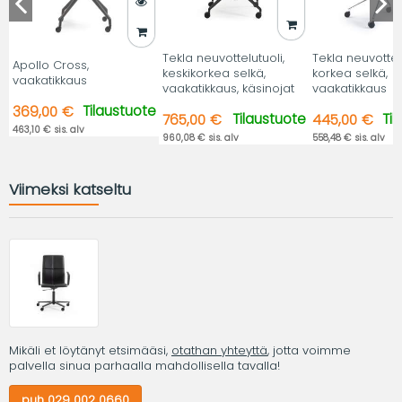
Tekla neuvottelutuoli,
Tekla neuvottelu
Apollo Cross,
keskikorkea selkä,
korkea selkä,
vaakatikkaus
vaakatikkaus, käsinojat
vaakatikkaus
Tilaustuote
369,00 €
Tilaustuote
Ti
765,00 €
445,00 €
463,10 € sis. alv
960,08 € sis. alv
558,48 € sis. alv
Viimeksi katseltu
Mikäli et löytänyt etsimääsi,
otathan yhteyttä
, jotta voimme
palvella sinua parhaalla mahdollisella tavalla!
puh 029 002 0660