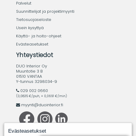
Palvelut
Suunnittelijat ja projektimyynti
Tietosuojaseloste
Usein kysyttyä
Käyttö- ja hoito-ohjeet
Evästeasetukset
Yhteystiedot
DUO Interior Oy
Muuntotie 3 B
01510 VANTAA
Y-tunnus 3298034-9
029 002 0660
(0,0835 €/puh, + 0,0691 €/min)
myynti@duointerior.fi
Evästeasetukset