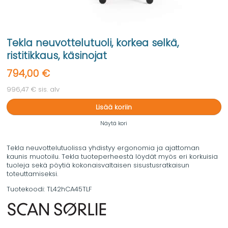
Tekla neuvottelutuoli, korkea selkä,
ristitikkaus, käsinojat
794,00 €
996,47 € sis. alv
Lisää koriin
Näytä kori
Tekla neuvottelutuolissa yhdistyy ergonomia ja ajattoman
kaunis muotoilu. Tekla tuoteperheestä löydät myös eri korkuisia
tuoleja sekä pöytiä kokonaisvaltaisen sisustusratkaisun
toteuttamiseksi.
Tuotekoodi:
TL42hCA45TLF