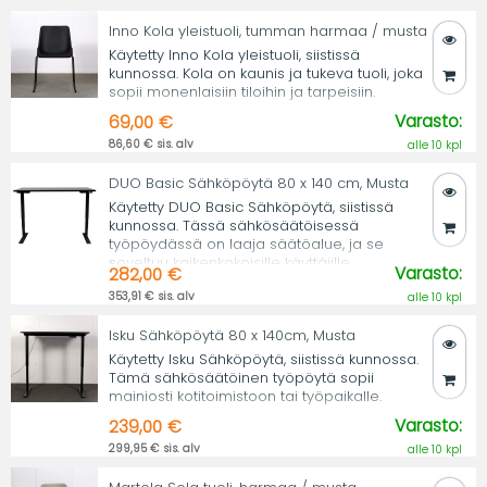
Inno Kola yleistuoli, tumman harmaa / musta
Käytetty Inno Kola yleistuoli, siistissä
kunnossa. Kola on kaunis ja tukeva tuoli, joka
sopii monenlaisiin tiloihin ja tarpeisiin.
Varasto:
69,00 €
86,60 € sis. alv
alle 10 kpl
DUO Basic Sähköpöytä 80 x 140 cm, Musta
Käytetty DUO Basic Sähköpöytä, siistissä
kunnossa. Tässä sähkösäätöisessä
työpöydässä on laaja säätöalue, ja se
soveltuu kaikenkokoisille käyttäjille.
Varasto:
282,00 €
353,91 € sis. alv
alle 10 kpl
Isku Sähköpöytä 80 x 140cm, Musta
Käytetty Isku Sähköpöytä, siistissä kunnossa.
Tämä sähkösäätöinen työpöytä sopii
mainiosti kotitoimistoon tai työpaikalle.
Varasto:
239,00 €
299,95 € sis. alv
alle 10 kpl