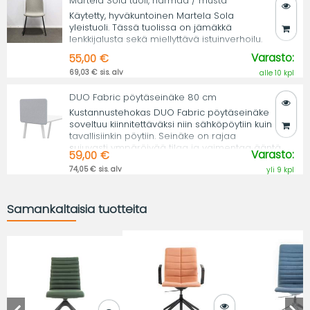
Martela Sola tuoli, harmaa / musta
Käytetty, hyväkuntoinen Martela Sola
yleistuoli. Tässä tuolissa on jämäkkä
lenkkijalusta sekä miellyttävä istuinverhoilu.
Varasto:
55,00 €
69,03 € sis. alv
alle 10 kpl
DUO Fabric pöytäseinäke 80 cm
Kustannustehokas DUO Fabric pöytäseinäke
soveltuu kiinnitettäväksi niin sähköpöytiin kuin
tavallisiinkin pöytiin. Seinäke on rajaa
sujuvasti ympäröivää tilaa ja vaimentaa ääntä.
Varasto:
59,00 €
74,05 € sis. alv
yli 9 kpl
Samankaltaisia tuotteita