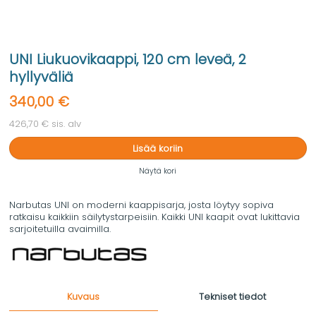
UNI Liukuovikaappi, 120 cm leveä, 2
hyllyväliä
340,00 €
426,70 € sis. alv
Lisää koriin
Näytä kori
Narbutas UNI on moderni kaappisarja, josta löytyy sopiva
ratkaisu kaikkiin säilytystarpeisiin. Kaikki UNI kaapit ovat lukittavia
sarjoitetuilla avaimilla.
Kuvaus
Tekniset tiedot