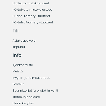
Uudet toimistokalusteet
Käytetyt toimistokalusteet
Uudet Framery -tuotteet
Käytetyt Framery -tuotteet
Tili
Asiakaspalvelu
Kirjaudu
Info
Ajankohtaista
Meistä
Myynti- ja toimitusehdot
Palvelut
Suunnittelijat ja projektimyynti
Tietosuojaseloste
Usein kysyttyä