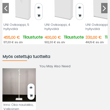
UNI Ovikaappi, 5
UNI Ovikaappi, 4
UNI Ovikaappi, 
hyllyväliä
hyllyväliä
hyllyväliä
Tilaustuote
Tilaustuote
Ti
455,00 €
400,00 €
330,00 €
571,03 € sis. alv
502,00 € sis. alv
414,15 € sis. alv
Myös ostettuja tuotteita
You May Also Need
Inno Oka naulakko,
Valkoinen