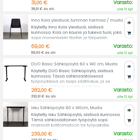
Varasto:
31,00 €
38,91 € sis. alv
alle 10 kpl
Inno Kola yleistuoli, tumman harmaa / musta
Käytetty Inno Kola yleistuoli, siistissä
kunnossa. Kola on kaunis ja tukeva tuoli, joka
sopii monenlaisiin tiloihin ja tarpeisiin.
Varasto:
69,00 €
86,60 € sis. alv
alle 10 kpl
DUO Basic Sähköpöytä 80 x 140 cm, Musta
Käytetty DUO Basic Sähköpöytä, siistissä
kunnossa. Tässä sähkösäätöisessä
työpöydässä on laaja säätöalue, ja se
soveltuu kaikenkokoisille käyttäjille.
Varasto:
282,00 €
353,91 € sis. alv
alle 10 kpl
Isku Sähköpöytä 80 x 140cm, Musta
Käytetty Isku Sähköpöytä, siistissä kunnossa.
Tämä sähkösäätöinen työpöytä sopii
mainiosti kotitoimistoon tai työpaikalle.
Varasto:
239,00 €