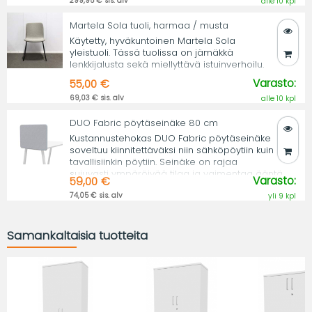
299,95 € sis. alv
alle 10 kpl
Martela Sola tuoli, harmaa / musta
Käytetty, hyväkuntoinen Martela Sola
yleistuoli. Tässä tuolissa on jämäkkä
lenkkijalusta sekä miellyttävä istuinverhoilu.
Varasto:
55,00 €
69,03 € sis. alv
alle 10 kpl
DUO Fabric pöytäseinäke 80 cm
Kustannustehokas DUO Fabric pöytäseinäke
soveltuu kiinnitettäväksi niin sähköpöytiin kuin
tavallisiinkin pöytiin. Seinäke on rajaa
sujuvasti ympäröivää tilaa ja vaimentaa ääntä.
Varasto:
59,00 €
74,05 € sis. alv
yli 9 kpl
Samankaltaisia tuotteita