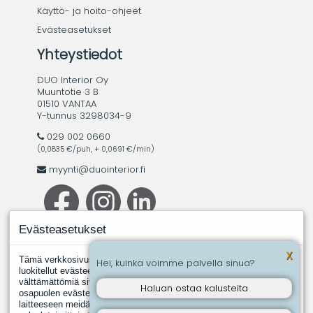
Käyttö- ja hoito-ohjeet
Evästeasetukset
Yhteystiedot
DUO Interior Oy
Muuntotie 3 B
01510 VANTAA
Y-tunnus 3298034-9
029 002 0660
(0,0835 €/puh, + 0,0691 €/min)
myynti@duointerior.fi
Evästeasetukset
X
Tämä verkkosivusto käyttää evästeitä. Evästeistä välttämättömiksi
Hei, kuinka voimme palvella sinua?
luokitellut evästeet tallennetaan selaimeesi, koska ne ovat
välttämättömiä sivuston perustoimintoja varten. Muut, kolmannen
Haluan ostaa kalusteita
osapuolen evästeet ovat evästeitä, joita joku toinen taho asentaa
laitteeseen meidän puolestamme. Näin tapahtuu silloin, kun jokin