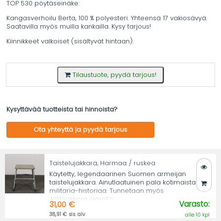
TOP 530 pöytäseinäke:
Kangasverhoilu Berta, 100 % polyesteri. Yhteensä 17 vakiosävyä.
Saatavilla myös muilla kankailla. Kysy tarjous!
Kiinnikkeet valkoiset (sisältyvät hintaan).
Tilaustuote, pyydä tarjous!
Kysyttävää tuotteista tai hinnoista?
Ota yhteyttä ja pyydä tarjous
Taistelujakkara, Harmaa / ruskea
Käytetty, legendaarinen Suomen armeijan
taistelujakkara. Ainutlaatuinen pala kotimaista
militaria-historiaa. Tunnetaan myös
Jäkkijakkara nimellä.
Varasto:
31,00 €
38,91 € sis. alv
alle 10 kpl