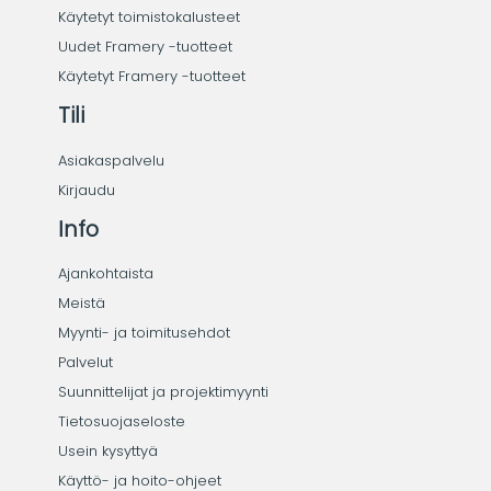
Käytetyt toimistokalusteet
Uudet Framery -tuotteet
Käytetyt Framery -tuotteet
Tili
Asiakaspalvelu
Kirjaudu
Info
Ajankohtaista
Meistä
Myynti- ja toimitusehdot
Palvelut
Suunnittelijat ja projektimyynti
Tietosuojaseloste
Usein kysyttyä
Käyttö- ja hoito-ohjeet