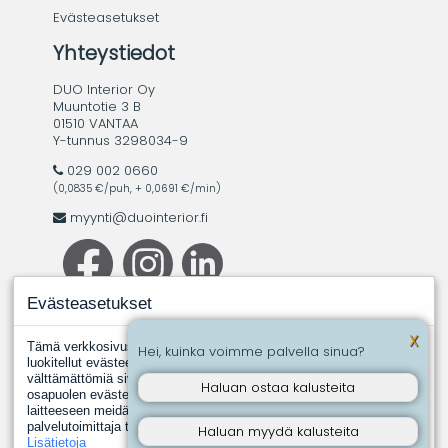
Evästeasetukset
Yhteystiedot
DUO Interior Oy
Muuntotie 3 B
01510 VANTAA
Y-tunnus 3298034-9
029 002 0660
(0,0835 €/puh, + 0,0691 €/min)
myynti@duointerior.fi
Evästeasetukset
X
Tämä verkkosivusto käyttää evästeitä. Evästeistä välttämättömiksi
Hei, kuinka voimme palvella sinua?
luokitellut evästeet tallennetaan selaimeesi, koska ne ovat
välttämättömiä sivuston perustoimintoja varten. Muut, kolmannen
Haluan ostaa kalusteita
osapuolen evästeet ovat evästeitä, joita joku toinen taho asentaa
laitteeseen meidän puolestamme. Näin tapahtuu silloin, kun jokin
palvelutoimittaja tuottaa meille esimerkiksi analyysipalveluita.
Haluan myydä kalusteita
Lisätietoja