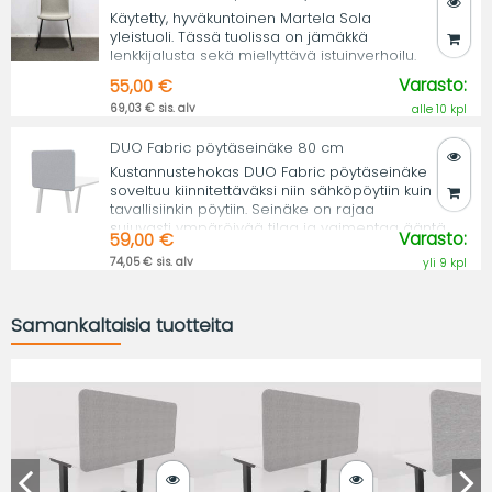
Käytetty, hyväkuntoinen Martela Sola
yleistuoli. Tässä tuolissa on jämäkkä
lenkkijalusta sekä miellyttävä istuinverhoilu.
Varasto:
55,00 €
69,03 € sis. alv
alle 10 kpl
DUO Fabric pöytäseinäke 80 cm
Kustannustehokas DUO Fabric pöytäseinäke
soveltuu kiinnitettäväksi niin sähköpöytiin kuin
tavallisiinkin pöytiin. Seinäke on rajaa
sujuvasti ympäröivää tilaa ja vaimentaa ääntä.
Varasto:
59,00 €
74,05 € sis. alv
yli 9 kpl
Samankaltaisia tuotteita