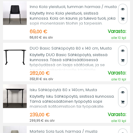
Inno Kola yleistuoli, tumman harmaa / musta
Käytetty Inno Kola yleistuoli, siistissä
kunnossa. Kola on kaunis ja tukeva tuoli, joka
sopii monenlaisiin tiloihin ja tarpeisiin.
Varasto:
69,00 €
86,60 € sis. alv
alle 10 kpl
DUO Basic Sähköpöytä 80 x 140 cm, Musta
Käytetty DUO Basic Sähköpöytä, siistissä
kunnossa. Tässä sähkösäätöisessä
työpöydässä on laaja säätöalue, ja se
soveltuu kaikenkokoisille käyttäjille.
Varasto:
282,00 €
353,91 € sis. alv
alle 10 kpl
Isku Sähköpöytä 80 x 140cm, Musta
Käytetty Isku Sähköpöytä, siistissä kunnossa.
Tämä sähkösäätöinen työpöytä sopii
mainiosti kotitoimistoon tai työpaikalle.
Varasto:
239,00 €
299,95 € sis. alv
alle 10 kpl
Martela Sola tuoli, harmaa / musta