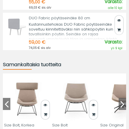
Varasto:
55,00 €
69,03 € sis. alv
alle 10 kpl
DUO Fabric pöytäseinäke 80 cm
Kustannustehokas DUO Fabric pöytäseinäke
soveltuu kiinnitettäväksi niin sähköpöytiin kuin
tavallisiinkin pöytiin. Seinäke on rajaa
sujuvasti ympäröivää tilaa ja vaimentaa ääntä.
Varasto:
59,00 €
74,05 € sis. alv
yli 9 kpl
Samankaltaisia tuotteita
Size Bolt, Korkea
Size Bolt
Size Original