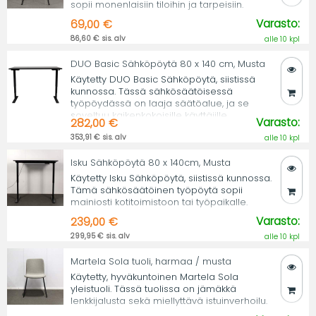
sopii monenlaisiin tiloihin ja tarpeisiin.
Varasto:
69,00 €
86,60 € sis. alv
alle 10 kpl
DUO Basic Sähköpöytä 80 x 140 cm, Musta
Käytetty DUO Basic Sähköpöytä, siistissä
kunnossa. Tässä sähkösäätöisessä
työpöydässä on laaja säätöalue, ja se
soveltuu kaikenkokoisille käyttäjille.
Varasto:
282,00 €
353,91 € sis. alv
alle 10 kpl
Isku Sähköpöytä 80 x 140cm, Musta
Käytetty Isku Sähköpöytä, siistissä kunnossa.
Tämä sähkösäätöinen työpöytä sopii
mainiosti kotitoimistoon tai työpaikalle.
Varasto:
239,00 €
299,95 € sis. alv
alle 10 kpl
Martela Sola tuoli, harmaa / musta
Käytetty, hyväkuntoinen Martela Sola
yleistuoli. Tässä tuolissa on jämäkkä
lenkkijalusta sekä miellyttävä istuinverhoilu.