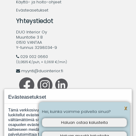
Käyttö- ja hoito-ohjeet
Evästeasetukset
Yhteystiedot
DUO Interior Oy
Muuntotie 3 B
01510 VANTAA
Y-tunnus 3298034-9
029 002 0660
(0,0835 €/puh, + 0,0691 €/min)
myynti@duointerior.fi
Evästeasetukset
X
Tämä verkkosivusto käyttää evästeitä. Evästeistä välttämättömiksi
Hei, kuinka voimme palvella sinua?
luokitellut evästeet tallennetaan selaimeesi, koska ne ovat
välttämättömiä sivuston perustoimintoja varten. Muut, kolmannen
Haluan ostaa kalusteita
osapuolen evästeet ovat evästeitä, joita joku toinen taho asentaa
laitteeseen meidän puolestamme. Näin tapahtuu silloin, kun jokin
palvelutoimittaja tuottaa meille esimerkiksi analyysipalveluita.
Haluan myydä kalusteita