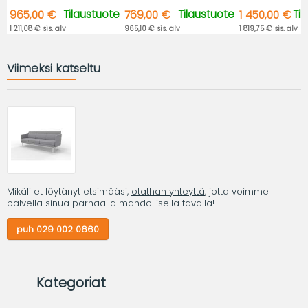
Tilaustuote
Tilaustuote
Ti
965,00 €
769,00 €
1 450,00 €
1 211,08 € sis. alv
965,10 € sis. alv
1 819,75 € sis. alv
Viimeksi katseltu
Mikäli et löytänyt etsimääsi,
otathan yhteyttä
, jotta voimme
palvella sinua parhaalla mahdollisella tavalla!
puh 029 002 0660
Kategoriat