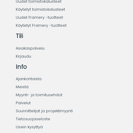
Uudet toimistokalusteet
Käytetyt toimistokalusteet
Uudet Framery -tuotteet
Käytetyt Framery -tuotteet
Tili
Asiakaspalvelu
Kirjaudu
Info
Ajankohtaista
Meistä
Myynti- ja toimitusehdot
Palvelut
Suunnittelijat ja projektimyynti
Tietosuojaseloste
Usein kysyttyä