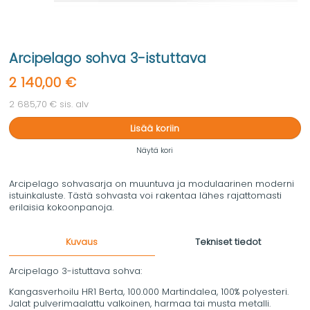
Arcipelago sohva 3-istuttava
2 140,00 €
2 685,70 € sis. alv
Lisää koriin
Näytä kori
Arcipelago sohvasarja on muuntuva ja modulaarinen moderni
istuinkaluste. Tästä sohvasta voi rakentaa lähes rajattomasti
erilaisia kokoonpanoja.
Kuvaus
Tekniset tiedot
Arcipelago 3-istuttava sohva:
Kangasverhoilu HR1 Berta, 100.000 Martindalea, 100% polyesteri.
Jalat pulverimaalattu valkoinen, harmaa tai musta metalli.