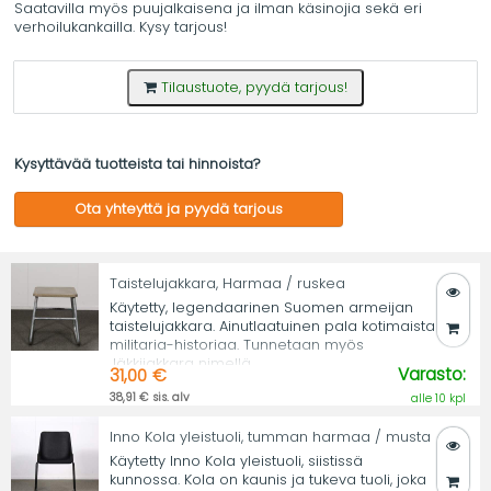
Saatavilla myös puujalkaisena ja ilman käsinojia sekä eri
verhoilukankailla. Kysy tarjous!
Tilaustuote, pyydä tarjous!
Kysyttävää tuotteista tai hinnoista?
Ota yhteyttä ja pyydä tarjous
Taistelujakkara, Harmaa / ruskea
Käytetty, legendaarinen Suomen armeijan
taistelujakkara. Ainutlaatuinen pala kotimaista
militaria-historiaa. Tunnetaan myös
Jäkkijakkara nimellä.
Varasto:
31,00 €
38,91 € sis. alv
alle 10 kpl
Inno Kola yleistuoli, tumman harmaa / musta
Käytetty Inno Kola yleistuoli, siistissä
kunnossa. Kola on kaunis ja tukeva tuoli, joka