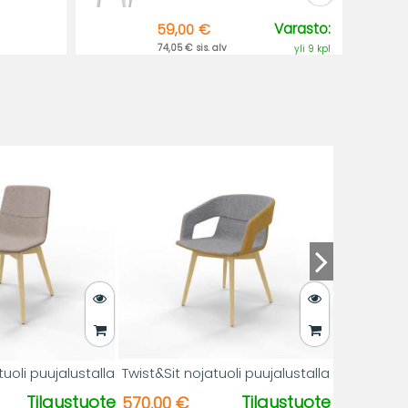
Varasto:
59,00 €
74,05 € sis. alv
yli 9 kpl
tuoli puujalustalla
Twist&Sit nojatuoli puujalustalla
Tilaustuote
Tilaustuote
570,00 €