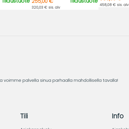
Tilaustuote
Tilaustuote
255,00 €
458,08 € sis. alv
320,03 € sis. alv
tta voimme palvella sinua parhaalla mahdollisella tavalla!
Tili
Info