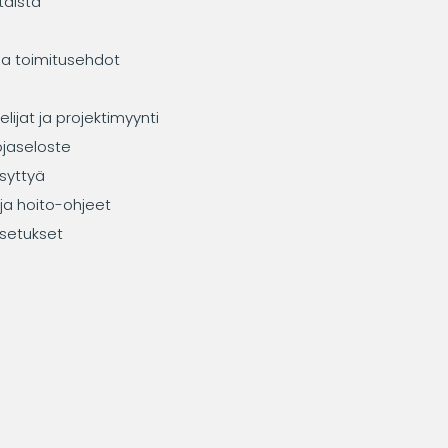
taista
ja toimitusehdot
elijat ja projektimyynti
ojaseloste
syttyä
ja hoito-ohjeet
setukset