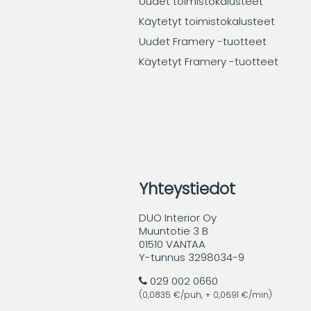
Uudet toimistokalusteet
Käytetyt toimistokalusteet
Uudet Framery -tuotteet
Käytetyt Framery -tuotteet
Yhteystiedot
DUO Interior Oy
Muuntotie 3 B
01510 VANTAA
Y-tunnus 3298034-9
029 002 0660
(0,0835 €/puh, + 0,0691 €/min)