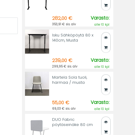
Varasto:
282,00 €
353,91 € sis. alv
alle 10 kpl
Isku Sähköpöytä 80 x
140cm, Musta
Varasto:
239,00 €
299,95 € sis. alv
alle 10 kpl
Martela Sola tuoli,
harmaa / musta
Varasto:
55,00 €
69,03 € sis. alv
alle 10 kpl
DUO Fabric
pöytäseinäke 80 cm