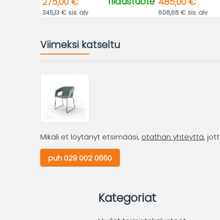
Tilaustuote
275,00 €
485,00 €
345,13 € sis. alv
608,68 € sis. alv
Viimeksi katseltu
Mikäli et löytänyt etsimääsi,
otathan yhteyttä
, jo
puh 029 002 0660
Kategoriat