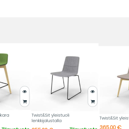
kkara
Twist&Sit yleistuoli
Twist&Sit yleis
lenkkijalustalla
365,00 €