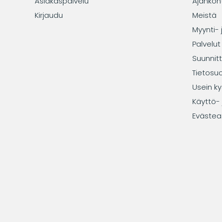
Asiakaspalvelu
Ajankoh
Kirjaudu
Meistä
Myynti- 
Palvelut
Suunnitt
Tietosu
Usein ky
Käyttö- 
Evästea