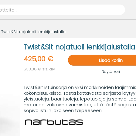
Twist&Sit nojatuoli lenkkijalustalla
Twist&Sit nojatuoli lenkkijalustalla
425,00 €
Lisää koriin
533,38 € sis. alv
Näytä kori
Twist&Sit istuinsarja on yksi markkinoiden laajimmi
kokonaisuuksista. Tästä kattavasta sarjasta löytyy
yleistuoleja, baarituoleja, lepotuoleja ja sohvia. La
materiaalivalikoima varmistaa, että tästä sarjasta
sopiva istuin jokaiseen tarpeeseen.