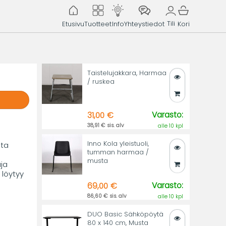
Tili
Etusivu
Tuotteet
Info
Yhteystiedot
Kori
Taistelujakkara, Harmaa
/ ruskea
Varasto:
31,00 €
38,91 € sis. alv
alle 10 kpl
Inno Kola yleistuoli,
sta
tumman harmaa /
musta
aja
 löytyy
Varasto:
69,00 €
86,60 € sis. alv
alle 10 kpl
DUO Basic Sähköpöytä
80 x 140 cm, Musta