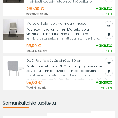
mainiosti kotitoimistoon tai työpaikalle.
Varasto:
239,00 €
299,95 € sis. alv
alle 10 kpl
Martela Sola tuoli, harmaa / musta
Käytetty, hyväkuntoinen Martela Sola
yleistuoli. Tässä tuolissa on jämäkkä
lenkkijalusta sekä miellyttävä istuinverhoilu.
Varasto:
55,00 €
69,03 € sis. alv
alle 10 kpl
DUO Fabric pöytäseinäke 80 cm
Kustannustehokas DUO Fabric pöytäseinäke
soveltuu kiinnitettäväksi niin sähköpöytiin kuin
tavallisiinkin pöytiin. Seinäke on rajaa
sujuvasti ympäröivää tilaa ja vaimentaa ääntä.
Varasto:
59,00 €
74,05 € sis. alv
yli 9 kpl
Samankaltaisia tuotteita