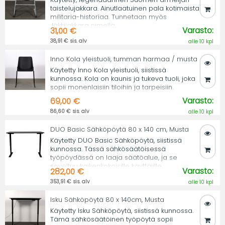
taistelujakkara. Ainutlaatuinen pala kotimaista
militaria-historiaa. Tunnetaan myös
Jäkkijakkara nimellä.
Varasto:
31,00 €
38,91 € sis. alv
alle 10 kpl
Inno Kola yleistuoli, tumman harmaa / musta
Käytetty Inno Kola yleistuoli, siistissä
kunnossa. Kola on kaunis ja tukeva tuoli, joka
sopii monenlaisiin tiloihin ja tarpeisiin.
Varasto:
69,00 €
86,60 € sis. alv
alle 10 kpl
DUO Basic Sähköpöytä 80 x 140 cm, Musta
Käytetty DUO Basic Sähköpöytä, siistissä
kunnossa. Tässä sähkösäätöisessä
työpöydässä on laaja säätöalue, ja se
soveltuu kaikenkokoisille käyttäjille.
Varasto:
282,00 €
353,91 € sis. alv
alle 10 kpl
Isku Sähköpöytä 80 x 140cm, Musta
Käytetty Isku Sähköpöytä, siistissä kunnossa.
Tämä sähkösäätöinen työpöytä sopii