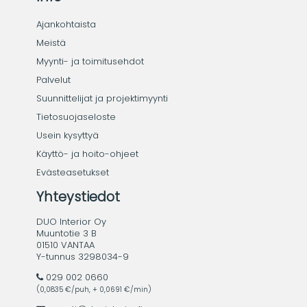
Ajankohtaista
Meistä
Myynti- ja toimitusehdot
Palvelut
Suunnittelijat ja projektimyynti
Tietosuojaseloste
Usein kysyttyä
Käyttö- ja hoito-ohjeet
Evästeasetukset
Yhteystiedot
DUO Interior Oy
Muuntotie 3 B
01510 VANTAA
Y-tunnus 3298034-9
029 002 0660
(0,0835 €/puh, + 0,0691 €/min)