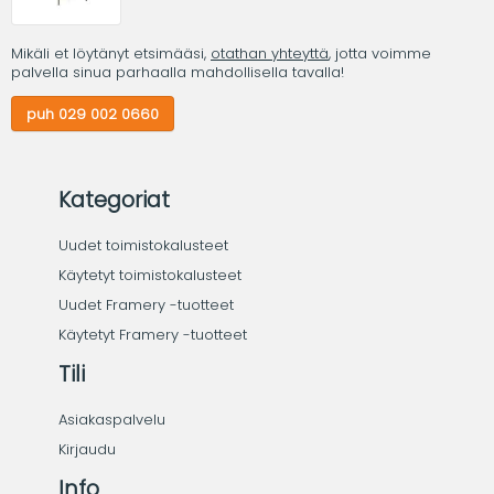
Mikäli et löytänyt etsimääsi,
otathan yhteyttä
, jotta voimme
palvella sinua parhaalla mahdollisella tavalla!
puh 029 002 0660
Kategoriat
Uudet toimistokalusteet
Käytetyt toimistokalusteet
Uudet Framery -tuotteet
Käytetyt Framery -tuotteet
Tili
Asiakaspalvelu
Kirjaudu
Info