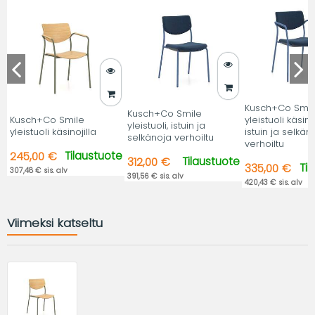
Kusch+Co Smil
Kusch+Co Smile
Kusch+Co Smile
yleistuoli käsinoj
yleistuoli, istuin ja
yleistuoli käsinojilla
istuin ja selkän
selkänoja verhoiltu
verhoiltu
Tilaustuote
245,00 €
Tilaustuote
312,00 €
Ti
335,00 €
307,48 € sis. alv
391,56 € sis. alv
420,43 € sis. alv
Viimeksi katseltu