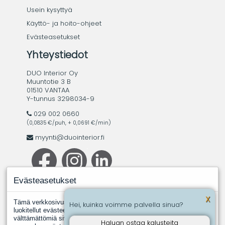
Usein kysyttyä
Käyttö- ja hoito-ohjeet
Evästeasetukset
Yhteystiedot
DUO Interior Oy
Muuntotie 3 B
01510 VANTAA
Y-tunnus 3298034-9
029 002 0660
(0,0835 €/puh, + 0,0691 €/min)
myynti@duointerior.fi
Evästeasetukset
X
Tämä verkkosivusto käyttää evästeitä. Evästeistä välttämättömiksi
Hei, kuinka voimme palvella sinua?
luokitellut evästeet tallennetaan selaimeesi, koska ne ovat
välttämättömiä sivuston perustoimintoja varten. Muut, kolmannen
Haluan ostaa kalusteita