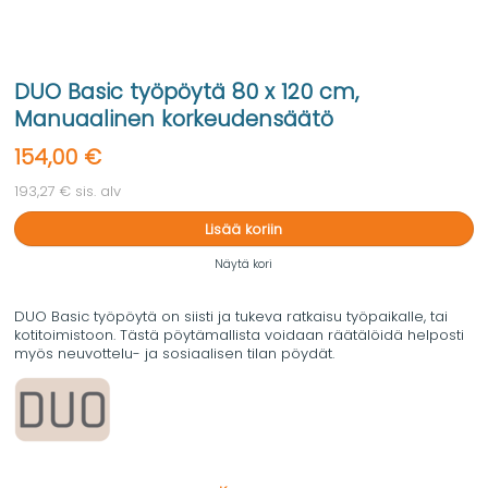
DUO Basic työpöytä 80 x 120 cm,
Manuaalinen korkeudensäätö
154,00 €
193,27 € sis. alv
Lisää koriin
Näytä kori
DUO Basic työpöytä on siisti ja tukeva ratkaisu työpaikalle, tai
kotitoimistoon. Tästä pöytämallista voidaan räätälöidä helposti
myös neuvottelu- ja sosiaalisen tilan pöydät.