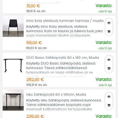
Jäkkijakkara nimellä.
Varasto:
31,00 €
38,91 € sis. alv
alle 10 kpl
Inno Kola yleistuoli, tumman harmaa / musta
Käytetty Inno Kola yleistuoli, siistissä
kunnossa. Kola on kaunis ja tukeva tuoli, joka
sopii monenlaisiin tiloihin ja tarpeisiin.
Varasto:
69,00 €
86,60 € sis. alv
alle 10 kpl
DUO Basic Sähköpöytä 80 x 140 cm, Musta
Käytetty DUO Basic Sähköpöytä, siistissä
kunnossa. Tässä sähkösäätöisessä
työpöydässä on laaja säätöalue, ja se
soveltuu kaikenkokoisille käyttäjille.
Varasto:
282,00 €
353,91 € sis. alv
alle 10 kpl
Isku Sähköpöytä 80 x 140cm, Musta
Käytetty Isku Sähköpöytä, siistissä kunnossa.
Tämä sähkösäätöinen työpöytä sopii
mainiosti kotitoimistoon tai työpaikalle.
Varasto:
239,00 €