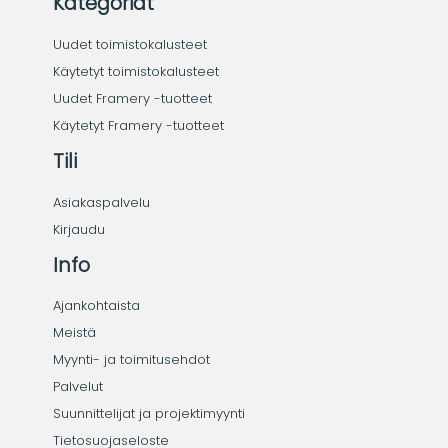
Kategoriat
Uudet toimistokalusteet
Käytetyt toimistokalusteet
Uudet Framery -tuotteet
Käytetyt Framery -tuotteet
Tili
Asiakaspalvelu
Kirjaudu
Info
Ajankohtaista
Meistä
Myynti- ja toimitusehdot
Palvelut
Suunnittelijat ja projektimyynti
Tietosuojaseloste