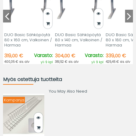
DUO Basic Sähköpöytä
DUO Basic Sähköpöytä
DUO Basic Säh
80 x 160 cm, Valkoinen /
80 x 140 cm, Valkoinen /
80 x 180 cm, Va
Harmaa
Harmaa
Harmaa
Varasto:
Varasto:
319,00 €
304,00 €
339,00 €
400,35 € sis. alv
381,52 € sis. alv
425,45 € sis. alv
yli 9 kpl
yli 9 kpl
Myös ostettuja tuotteita
You May Also Need
Kampanja