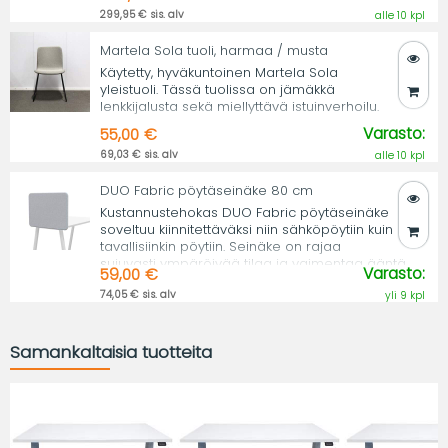
299,95 € sis. alv
alle 10 kpl
Martela Sola tuoli, harmaa / musta
Käytetty, hyväkuntoinen Martela Sola
yleistuoli. Tässä tuolissa on jämäkkä
lenkkijalusta sekä miellyttävä istuinverhoilu.
Varasto:
55,00 €
69,03 € sis. alv
alle 10 kpl
DUO Fabric pöytäseinäke 80 cm
Kustannustehokas DUO Fabric pöytäseinäke
soveltuu kiinnitettäväksi niin sähköpöytiin kuin
tavallisiinkin pöytiin. Seinäke on rajaa
sujuvasti ympäröivää tilaa ja vaimentaa ääntä.
Varasto:
59,00 €
74,05 € sis. alv
yli 9 kpl
Samankaltaisia tuotteita