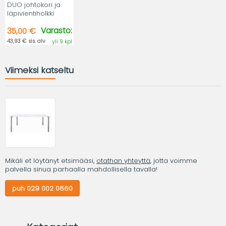
DUO johtokori ja
läpivientiholkki
Varasto:
35,00 €
43,93 € sis. alv
yli 9 kpl
Viimeksi katseltu
Mikäli et löytänyt etsimääsi,
otathan yhteyttä
, jotta voimme
palvella sinua parhaalla mahdollisella tavalla!
puh 029 002 0660