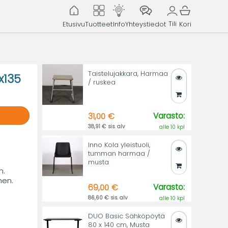
Tili
Etusivu
Tuotteet
Info
Yhteystiedot
Kori
Taistelujakkara, Harmaa
x135
/ ruskea
Varasto:
31,00 €
38,91 € sis. alv
alle 10 kpl
Inno Kola yleistuoli,
tumman harmaa /
musta
n.
nen.
Varasto:
69,00 €
86,60 € sis. alv
alle 10 kpl
DUO Basic Sähköpöytä
80 x 140 cm, Musta