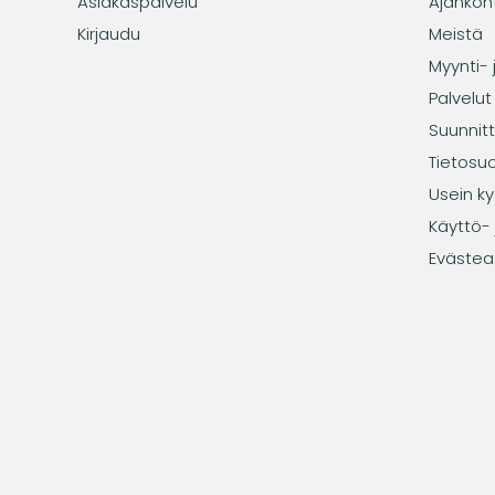
Asiakaspalvelu
Ajankoh
Kirjaudu
Meistä
Myynti- 
Palvelut
Suunnitt
Tietosu
Usein ky
Käyttö- 
Evästea