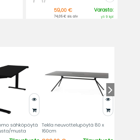
Varasto:
59,00 €
74,05 € sis. alv
yli 9 kpl
Como sähköpöytä
Tekla neuvottelupöytä 80 x
usta/musta
160cm