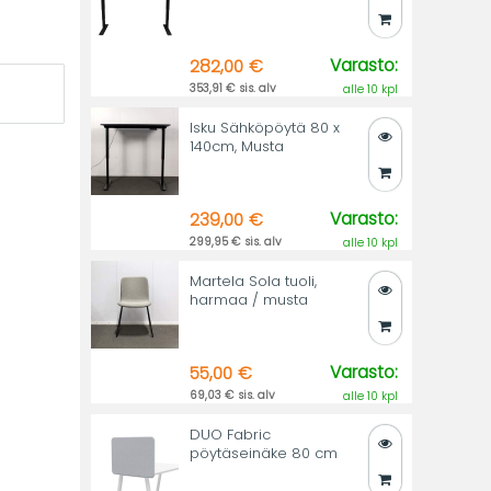
Varasto:
282,00 €
353,91 € sis. alv
alle 10 kpl
Isku Sähköpöytä 80 x
140cm, Musta
Varasto:
239,00 €
299,95 € sis. alv
alle 10 kpl
Martela Sola tuoli,
harmaa / musta
Varasto:
55,00 €
69,03 € sis. alv
alle 10 kpl
DUO Fabric
pöytäseinäke 80 cm