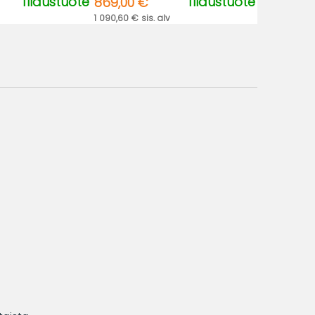
Tilaustuote
Tilaustuote
869,00 €
1 090,60 € sis. alv