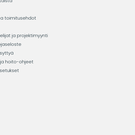
taista
ja toimitusehdot
elijat ja projektimyynti
ojaseloste
syttyä
ja hoito-ohjeet
setukset