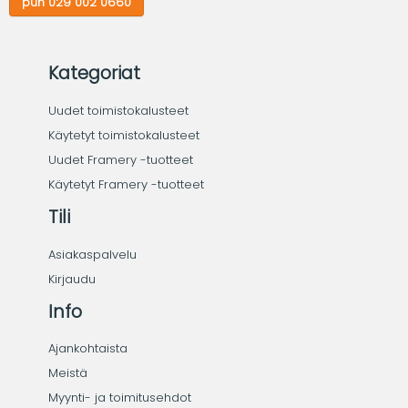
puh 029 002 0660
Kategoriat
Uudet toimistokalusteet
Käytetyt toimistokalusteet
Uudet Framery -tuotteet
Käytetyt Framery -tuotteet
Tili
Asiakaspalvelu
Kirjaudu
Info
Ajankohtaista
Meistä
Myynti- ja toimitusehdot