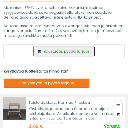
Mekanismi ER-IN synkronoitu keinumekanismi istuimen
syvyydensäädöllä sekä negatiivisella etukulman säädöllä.
Selkänojassa säädettävä ristiseläntuki. 4D-käsinojat.
Selkänojassa musta Runner verkkokangas. Istuimen ja niskatuen
kangasverhoilu Camira Era (44 vakioväriä), runko ja muoviosat
mustat, jalkaristikko musta polyamidi.
Tilaustuote, pyydä tarjous!
Kysyttävää tuotteista tai hinnoista?
Ota yhteyttä ja pyydä tarjous
Taistelujakkara, Harmaa / ruskea
Käytetty, legendaarinen Suomen armeijan
taistelujakkara. Ainutlaatuinen pala kotimaista
militaria-historiaa. Tunnetaan myös
Jäkkijakkara nimellä.
Varasto:
31,00 €