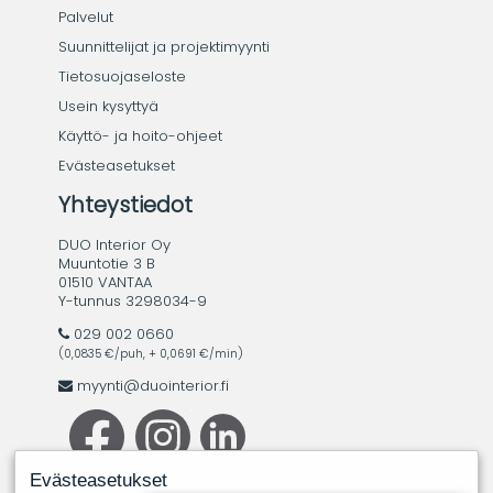
Palvelut
Suunnittelijat ja projektimyynti
Tietosuojaseloste
Usein kysyttyä
Käyttö- ja hoito-ohjeet
Evästeasetukset
Yhteystiedot
DUO Interior Oy
Muuntotie 3 B
01510 VANTAA
Y-tunnus 3298034-9
029 002 0660
(0,0835 €/puh, + 0,0691 €/min)
myynti@duointerior.fi
Evästeasetukset