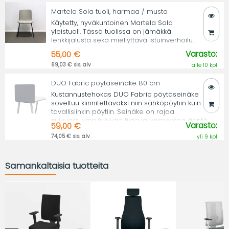
Martela Sola tuoli, harmaa / musta
Käytetty, hyväkuntoinen Martela Sola
yleistuoli. Tässä tuolissa on jämäkkä
lenkkijalusta sekä miellyttävä istuinverhoilu.
Varasto:
55,00 €
69,03 € sis. alv
alle 10 kpl
DUO Fabric pöytäseinäke 80 cm
Kustannustehokas DUO Fabric pöytäseinäke
soveltuu kiinnitettäväksi niin sähköpöytiin kuin
tavallisiinkin pöytiin. Seinäke on rajaa
sujuvasti ympäröivää tilaa ja vaimentaa ääntä.
Varasto:
59,00 €
74,05 € sis. alv
yli 9 kpl
Samankaltaisia tuotteita