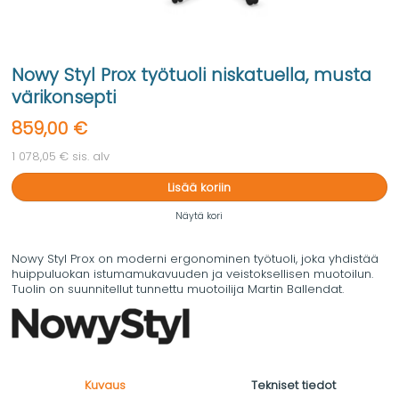
Nowy Styl Prox työtuoli niskatuella, musta
värikonsepti
859,00 €
1 078,05 € sis. alv
Lisää koriin
Näytä kori
Nowy Styl Prox on moderni ergonominen työtuoli, joka yhdistää
huippuluokan istumamukavuuden ja veistoksellisen muotoilun.
Tuolin on suunnitellut tunnettu muotoilija Martin Ballendat.
Kuvaus
Tekniset tiedot