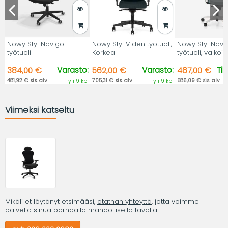
Nowy Styl Navigo
Nowy Styl Viden työtuoli,
Nowy Styl Nav
työtuoli
Korkea
työtuoli, valkoi
Varasto:
Varasto:
Ti
384,00 €
562,00 €
467,00 €
481,92 € sis. alv
705,31 € sis. alv
586,09 € sis. alv
yli 9 kpl
yli 9 kpl
Viimeksi katseltu
Mikäli et löytänyt etsimääsi,
otathan yhteyttä
, jotta voimme
palvella sinua parhaalla mahdollisella tavalla!