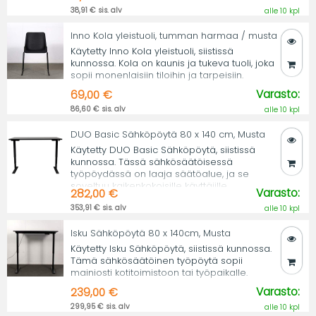
38,91 € sis. alv
alle 10 kpl
Inno Kola yleistuoli, tumman harmaa / musta
Käytetty Inno Kola yleistuoli, siistissä
kunnossa. Kola on kaunis ja tukeva tuoli, joka
sopii monenlaisiin tiloihin ja tarpeisiin.
Varasto:
69,00 €
86,60 € sis. alv
alle 10 kpl
DUO Basic Sähköpöytä 80 x 140 cm, Musta
Käytetty DUO Basic Sähköpöytä, siistissä
kunnossa. Tässä sähkösäätöisessä
työpöydässä on laaja säätöalue, ja se
soveltuu kaikenkokoisille käyttäjille.
Varasto:
282,00 €
353,91 € sis. alv
alle 10 kpl
Isku Sähköpöytä 80 x 140cm, Musta
Käytetty Isku Sähköpöytä, siistissä kunnossa.
Tämä sähkösäätöinen työpöytä sopii
mainiosti kotitoimistoon tai työpaikalle.
Varasto:
239,00 €
299,95 € sis. alv
alle 10 kpl