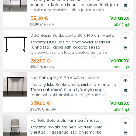
kunnossa. Kola on kaunis ja tukeva tuoli, joka
sopii monenlaisiin tiloihin ja tarpeisiin.
Varasto:
69,00 €
86,60 € sis. alv
alle 10 kpl
DUO Basic Sähköpöytä 80 x 140 cm, Musta
Käytetty DUO Basic Sähköpöytä, siistissä
kunnossa. Tässä sähkösäätöisessä
työpöydässä on laaja säätöalue, ja se
soveltuu kaikenkokoisille käyttäjille.
Varasto:
282,00 €
353,91 € sis. alv
alle 10 kpl
Isku Sähköpöytä 80 x 140cm, Musta
Käytetty Isku Sähköpöytä, siistissä kunnossa.
Tämä sähkösäätöinen työpöytä sopii
mainiosti kotitoimistoon tai työpaikalle.
Varasto:
239,00 €
299,95 € sis. alv
alle 10 kpl
Martela Sola tuoli, harmaa / musta
Käytetty, hyväkuntoinen Martela Sola
yleistuoli. Tässä tuolissa on jämäkkä