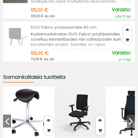
lenkkijalusta sekä miellyttävä istuinverhoilu.
Varasto:
55,00 €
69,03 € sis. alv
alle 10 kpl
DUO Fabric pöytäseinäke 80 cm
Kustannustehokas DUO Fabric pöytäseinäke
soveltuu kiinnitettäväksi niin sähköpöytiin kuin
tavallisiinkin pöytiin. Seinäke on rajaa
sujuvasti ympäröivää tilaa ja vaimentaa ääntä.
Varasto:
59,00 €
74,05 € sis. alv
yli 9 kpl
Samankaltaisia tuotteita