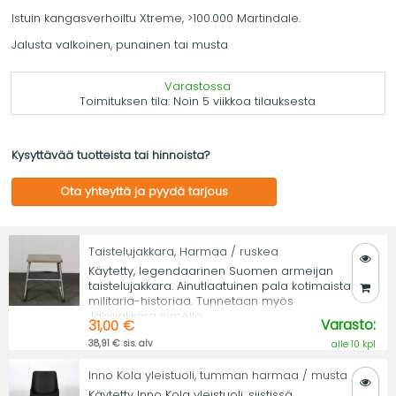
Istuin kangasverhoiltu Xtreme, >100.000 Martindale.
Jalusta valkoinen, punainen tai musta
Varastossa
Toimituksen tila:
Noin 5 viikkoa tilauksesta
Kysyttävää tuotteista tai hinnoista?
Ota yhteyttä ja pyydä tarjous
Taistelujakkara, Harmaa / ruskea
Käytetty, legendaarinen Suomen armeijan
taistelujakkara. Ainutlaatuinen pala kotimaista
militaria-historiaa. Tunnetaan myös
Jäkkijakkara nimellä.
Varasto:
31,00 €
38,91 € sis. alv
alle 10 kpl
Inno Kola yleistuoli, tumman harmaa / musta
Käytetty Inno Kola yleistuoli, siistissä