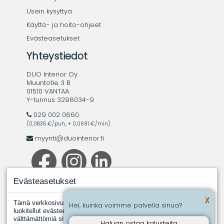
Usein kysyttyä
Käyttö- ja hoito-ohjeet
Evästeasetukset
Yhteystiedot
DUO Interior Oy
Muuntotie 3 B
01510 VANTAA
Y-tunnus 3298034-9
029 002 0660
(0,0835 €/puh, + 0,0691 €/min)
myynti@duointerior.fi
Evästeasetukset
X
Tämä verkkosivusto käyttää evästeitä. Evästeistä välttämättömiksi
Hei, kuinka voimme palvella sinua?
luokitellut evästeet tallennetaan selaimeesi, koska ne ovat
välttämättömiä sivuston perustoimintoja varten. Muut, kolmannen
Haluan ostaa kalusteita