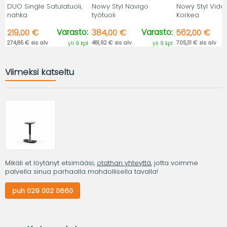
DUO Single Satulatuoli,
Nowy Styl Navigo
Nowy Styl Viden
nahka
työtuoli
Korkea
Varasto:
Varasto:
219,00 €
384,00 €
562,00 €
274,85 € sis. alv
481,92 € sis. alv
705,31 € sis. alv
yli 9 kpl
yli 9 kpl
Viimeksi katseltu
Mikäli et löytänyt etsimääsi,
otathan yhteyttä
, jotta voimme
palvella sinua parhaalla mahdollisella tavalla!
puh 029 002 0660