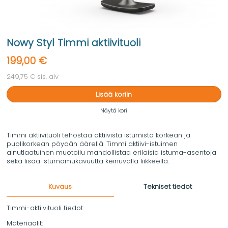
Nowy Styl Timmi aktiivituoli
199,00 €
249,75 € sis. alv
Lisää koriin
Näytä kori
Timmi aktiivituoli tehostaa aktiivista istumista korkean ja
puolikorkean pöydän äärellä. Timmi aktiivi-istuimen
ainutlaatuinen muotoilu mahdollistaa erilaisia istuma-asentoja
sekä lisää istumamukavuutta keinuvalla liikkeellä.
Kuvaus
Tekniset tiedot
Timmi-aktiivituoli tiedot:
Materiaalit: