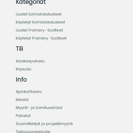
Kategoriat
Uudet toimistokalusteet
Käytetyt toimistokalusteet
Uudet Framery -tuotteet
Käytetyt Framery -tuotteet
Tili
Asiakaspalvelu
Kirjaudu
Info
Ajankohtaista
Meistä
Myynti- ja toimitusehdot
Palvelut
Suunnittelijat ja projektimyynti
Tietosuojaseloste