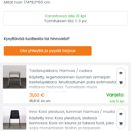
Mitat noin: 174*82*60 cm
Varastossa alle 10 kpl
Toimituksen tila:
1-3 pv
Kysyttävää tuotteista tai hinnoista?
Ota yhteyttä ja pyydä tarjous
Taistelujakkara, Harmaa / ruskea
Käytetty, legendaarinen Suomen armeijan
taistelujakkara. Ainutlaatuinen pala kotimaista
militaria-historiaa. Tunnetaan myös
Jäkkijakkara nimellä.
Varasto:
31,00 €
38,91 € sis. alv
alle 10 kpl
Inno Kola yleistuoli, tumman harmaa / musta
Käytetty Inno Kola yleistuoli, siistissä
kunnossa. Kola on kaunis ja tukeva tuoli, joka
sopii monenlaisiin tiloihin ja tarpeisiin.