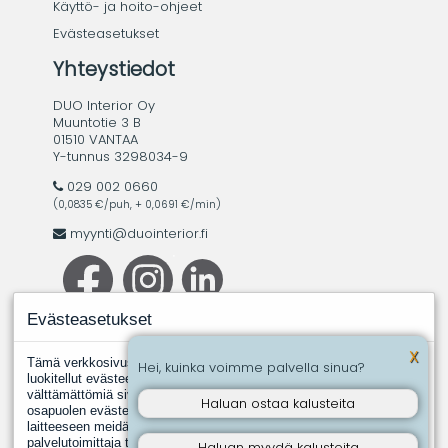
Käyttö- ja hoito-ohjeet
Evästeasetukset
Yhteystiedot
DUO Interior Oy
Muuntotie 3 B
01510 VANTAA
Y-tunnus 3298034-9
029 002 0660
(0,0835 €/puh, + 0,0691 €/min)
myynti@duointerior.fi
Evästeasetukset
X
Tämä verkkosivusto käyttää evästeitä. Evästeistä välttämättömiksi
Hei, kuinka voimme palvella sinua?
luokitellut evästeet tallennetaan selaimeesi, koska ne ovat
välttämättömiä sivuston perustoimintoja varten. Muut, kolmannen
Haluan ostaa kalusteita
osapuolen evästeet ovat evästeitä, joita joku toinen taho asentaa
laitteeseen meidän puolestamme. Näin tapahtuu silloin, kun jokin
palvelutoimittaja tuottaa meille esimerkiksi analyysipalveluita.
Haluan myydä kalusteita