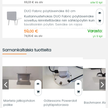
69,03 € sis. alv
alle 10 kpl
DUO Fabric pöytäseinäke 80 cm
Kustannustehokas DUO Fabric pöytäseinäke
soveltuu kiinnitettäväksi niin sähköpöytiin kuin
tavallisiinkin pöytiin. Seinäke on rajaa
sujuvasti ympäröivää tilaa ja vaimentaa ääntä.
Varasto:
59,00 €
74,05 € sis. alv
yli 9 kpl
Samankaltaisia tuotteita
Martela jatkojohdon
Götessons Powerdot
Bachmann AV L
pidike
pöytäpistorasia