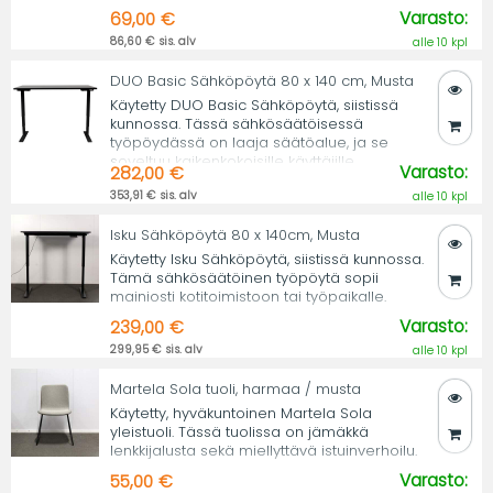
Varasto:
69,00 €
86,60 € sis. alv
alle 10 kpl
DUO Basic Sähköpöytä 80 x 140 cm, Musta
Käytetty DUO Basic Sähköpöytä, siistissä
kunnossa. Tässä sähkösäätöisessä
työpöydässä on laaja säätöalue, ja se
soveltuu kaikenkokoisille käyttäjille.
Varasto:
282,00 €
353,91 € sis. alv
alle 10 kpl
Isku Sähköpöytä 80 x 140cm, Musta
Käytetty Isku Sähköpöytä, siistissä kunnossa.
Tämä sähkösäätöinen työpöytä sopii
mainiosti kotitoimistoon tai työpaikalle.
Varasto:
239,00 €
299,95 € sis. alv
alle 10 kpl
Martela Sola tuoli, harmaa / musta
Käytetty, hyväkuntoinen Martela Sola
yleistuoli. Tässä tuolissa on jämäkkä
lenkkijalusta sekä miellyttävä istuinverhoilu.
Varasto:
55,00 €