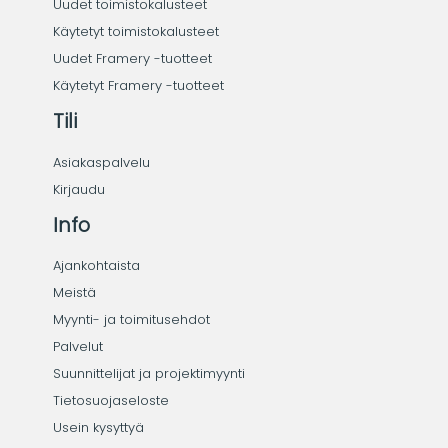
Uudet toimistokalusteet
Käytetyt toimistokalusteet
Uudet Framery -tuotteet
Käytetyt Framery -tuotteet
Tili
Asiakaspalvelu
Kirjaudu
Info
Ajankohtaista
Meistä
Myynti- ja toimitusehdot
Palvelut
Suunnittelijat ja projektimyynti
Tietosuojaseloste
Usein kysyttyä