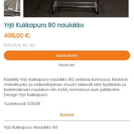
Yrjö Kukkapuro 80 naulakko
499,00 €
626,25 € sis. alv
Lisää koriin
Näytä kori
Käytetty Yrjö Kukkapuro naulakko 80, siistissä kunnossa. Kestävä
metallirunko ja selkeälinjainen muoto tekevät siitä tyylikkään ja
tilatehokkaan naulakon niin kotiin, toimistoon kuin julkitiloihin.
Design Yrjö Kukkapuro.
Tuotekoodi:
D3036
Kuvaus
Yrjö Kukkapuro Naulakko 80: