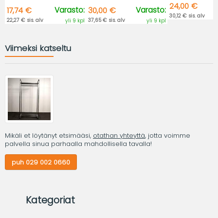
24,00 €
Varasto:
Varasto:
17,74 €
30,00 €
30,12 € sis. alv
22,27 € sis. alv
37,65 € sis. alv
yli 9 kpl
yli 9 kpl
Viimeksi katseltu
Mikäli et löytänyt etsimääsi,
otathan yhteyttä
, jotta voimme
palvella sinua parhaalla mahdollisella tavalla!
puh 029 002 0660
Kategoriat