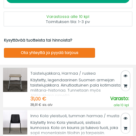
Varastossa alle 10 kpl
Toimituksen tila:
1-3 pv
Kysyttävää tuotteista tai hinnoista?
Ota yhteyttä ja pyydä tarjous
Taistelujakkara, Harmaa / ruskea
Käytetty, legendaarinen Suomen armeijan
taistelujakkara. Ainutlaatuinen pala kotimaista
militaria-historiaa. Tunnetaan myös
Jäkkijakkara nimellä.
Varasto:
31,00 €
38,91 € sis. alv
alle 10 kpl
Inno Kola yleistuoli, tumman harmaa / musta
Käytetty Inno Kola yleistuoli, siistissä
kunnossa. Kola on kaunis ja tukeva tuoli, joka
sopii monenlaisiin tiloihin ja tarpeisiin.