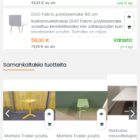
69,03 € sis. alv
alle 10 kpl
DUO Fabric pöytäseinäke 80 cm
Kustannustehokas DUO Fabric pöytäseinäke
soveltuu kiinnitettäväksi niin sähköpöytiin kuin
tavallisiinkin pöytiin. Seinäke on rajaa
sujuvasti ympäröivää tilaa ja vaimentaa ääntä.
Varasto:
59,00 €
74,05 € sis. alv
yli 9 kpl
Samankaltaisia tuotteita
Narbutas
Martela Trailer pöytä,
Martela Trailer pöytä,
neuvottelupöyt