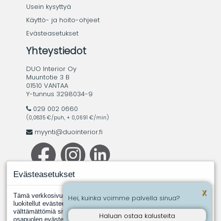
Usein kysyttyä
Käyttö- ja hoito-ohjeet
Evästeasetukset
Yhteystiedot
DUO Interior Oy
Muuntotie 3 B
01510 VANTAA
Y-tunnus 3298034-9
029 002 0660
(0,0835 €/puh, + 0,0691 €/min)
myynti@duointerior.fi
Evästeasetukset
X
Tämä verkkosivusto käyttää evästeitä. Evästeistä välttämättömiksi
Hei, kuinka voimme palvella sinua?
luokitellut evästeet tallennetaan selaimeesi, koska ne ovat
välttämättömiä sivuston perustoimintoja varten. Muut, kolmannen
Haluan ostaa kalusteita
osapuolen evästeet ovat evästeitä, joita joku toinen taho asentaa