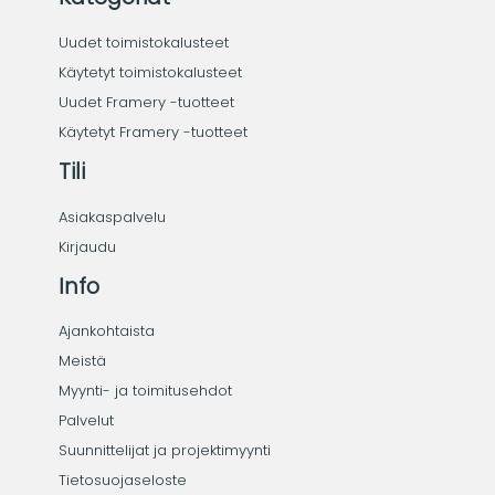
Uudet toimistokalusteet
Käytetyt toimistokalusteet
Uudet Framery -tuotteet
Käytetyt Framery -tuotteet
Tili
Asiakaspalvelu
Kirjaudu
Info
Ajankohtaista
Meistä
Myynti- ja toimitusehdot
Palvelut
Suunnittelijat ja projektimyynti
Tietosuojaseloste