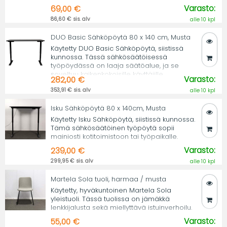
Varasto:
69,00 €
86,60 € sis. alv
alle 10 kpl
DUO Basic Sähköpöytä 80 x 140 cm, Musta
Käytetty DUO Basic Sähköpöytä, siistissä
kunnossa. Tässä sähkösäätöisessä
työpöydässä on laaja säätöalue, ja se
soveltuu kaikenkokoisille käyttäjille.
Varasto:
282,00 €
353,91 € sis. alv
alle 10 kpl
Isku Sähköpöytä 80 x 140cm, Musta
Käytetty Isku Sähköpöytä, siistissä kunnossa.
Tämä sähkösäätöinen työpöytä sopii
mainiosti kotitoimistoon tai työpaikalle.
Varasto:
239,00 €
299,95 € sis. alv
alle 10 kpl
Martela Sola tuoli, harmaa / musta
Käytetty, hyväkuntoinen Martela Sola
yleistuoli. Tässä tuolissa on jämäkkä
lenkkijalusta sekä miellyttävä istuinverhoilu.
Varasto:
55,00 €