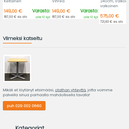
Keltainen
Vihreä
240cm, Valkoin
valkoinen
Varasto:
Varasto:
149,00 €
149,00 €
575,00 €
187,00 € sis. alv
187,00 € sis. alv
alle 10 kpl
alle 10 kpl
721,63 € sis. alv
Viimeksi katseltu
Mikäli et löytänyt etsimääsi,
otathan yhteyttä
, jotta voimme
palvella sinua parhaalla mahdollisella tavalla!
puh 029 002 0660
Kategoriat