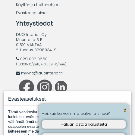
Käyttö- ja hoito-ohjeet
Evästeasetukset
Yhteystiedot
DUO Interior Oy
Muuntotie 3 B
01510 VANTAA
Y-tunnus 3298034-9
029 002 0660
(0,0835 €/puh, + 0,0691 €/min)
myynti@duointerior.fi
Evästeasetukset
X
Tämä verkkosivusto käyttää evästeitä. Evästeistä välttämättömiksi
Hei, kuinka voimme palvella sinua?
luokitellut evästeet tallennetaan selaimeesi, koska ne ovat
välttämättömiä sivuston perustoimintoja varten. Muut, kolmannen
Haluan ostaa kalusteita
osapuolen evästeet ovat evästeitä, joita joku toinen taho asentaa
laitteeseen meidän puolestamme. Näin tapahtuu silloin, kun jokin