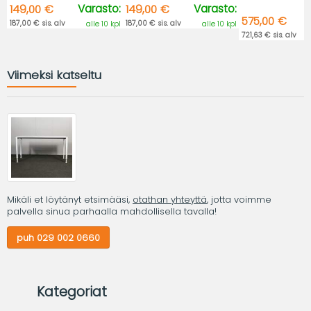
Varasto:
Varasto:
149,00 €
149,00 €
575,00 €
187,00 € sis. alv
187,00 € sis. alv
alle 10 kpl
alle 10 kpl
721,63 € sis. alv
Viimeksi katseltu
Mikäli et löytänyt etsimääsi,
otathan yhteyttä
, jotta voimme
palvella sinua parhaalla mahdollisella tavalla!
puh 029 002 0660
Kategoriat