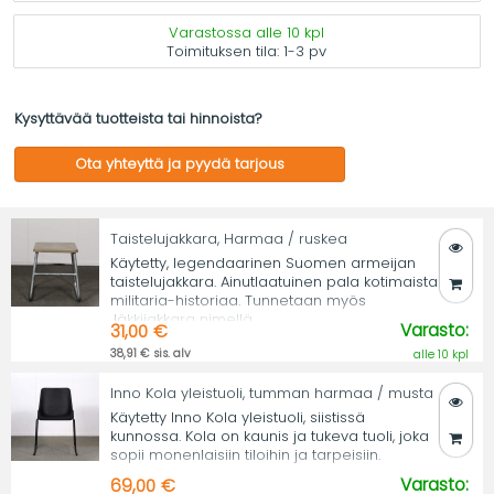
Varastossa alle 10 kpl
Toimituksen tila:
1-3 pv
Kysyttävää tuotteista tai hinnoista?
Ota yhteyttä ja pyydä tarjous
Taistelujakkara, Harmaa / ruskea
Käytetty, legendaarinen Suomen armeijan
taistelujakkara. Ainutlaatuinen pala kotimaista
militaria-historiaa. Tunnetaan myös
Jäkkijakkara nimellä.
Varasto:
31,00 €
38,91 € sis. alv
alle 10 kpl
Inno Kola yleistuoli, tumman harmaa / musta
Käytetty Inno Kola yleistuoli, siistissä
kunnossa. Kola on kaunis ja tukeva tuoli, joka
sopii monenlaisiin tiloihin ja tarpeisiin.
Varasto:
69,00 €