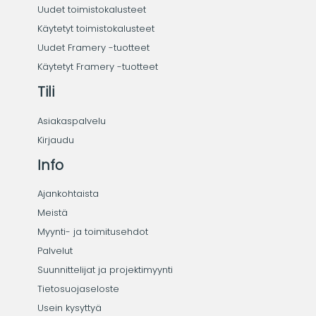
Uudet toimistokalusteet
Käytetyt toimistokalusteet
Uudet Framery -tuotteet
Käytetyt Framery -tuotteet
Tili
Asiakaspalvelu
Kirjaudu
Info
Ajankohtaista
Meistä
Myynti- ja toimitusehdot
Palvelut
Suunnittelijat ja projektimyynti
Tietosuojaseloste
Usein kysyttyä