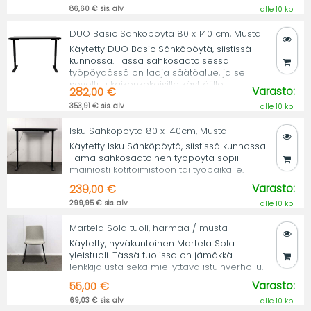
86,60 € sis. alv
alle 10 kpl
DUO Basic Sähköpöytä 80 x 140 cm, Musta
Käytetty DUO Basic Sähköpöytä, siistissä
kunnossa. Tässä sähkösäätöisessä
työpöydässä on laaja säätöalue, ja se
soveltuu kaikenkokoisille käyttäjille.
Varasto:
282,00 €
353,91 € sis. alv
alle 10 kpl
Isku Sähköpöytä 80 x 140cm, Musta
Käytetty Isku Sähköpöytä, siistissä kunnossa.
Tämä sähkösäätöinen työpöytä sopii
mainiosti kotitoimistoon tai työpaikalle.
Varasto:
239,00 €
299,95 € sis. alv
alle 10 kpl
Martela Sola tuoli, harmaa / musta
Käytetty, hyväkuntoinen Martela Sola
yleistuoli. Tässä tuolissa on jämäkkä
lenkkijalusta sekä miellyttävä istuinverhoilu.
Varasto:
55,00 €
69,03 € sis. alv
alle 10 kpl