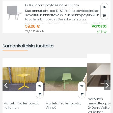
DUO Fabric pöytäseinäke 80 cm
Kustannustehokas DUO Fabric pöytäseinäke
soveltuu kiinnitettäväksi niin sähköpöytiin kuin
tavallisiinkin pöytiin. Seinäke on rajaa
sujuvasti ympäröivää tilaa ja vaimentaa ääntä.
Varasto:
59,00 €
74,05 € sis. alv
yli 9 kpl
Samankaltaisia tuotteita
Narbutas
Martela Trailer pöytä,
Martela Trailer pöytä,
neuvottelupöyt
Keltainen
Vihreä
240cm, Valkoin
valkoinen