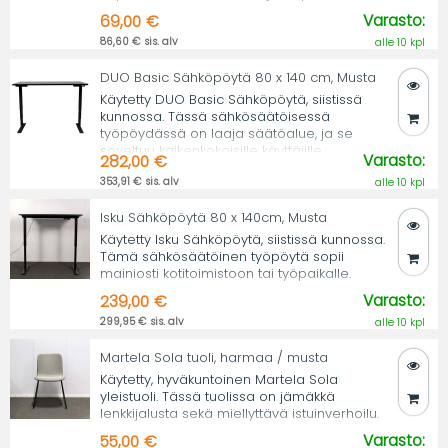
Varasto:
69,00 €
86,60 € sis. alv
alle 10 kpl
DUO Basic Sähköpöytä 80 x 140 cm, Musta
Käytetty DUO Basic Sähköpöytä, siistissä
kunnossa. Tässä sähkösäätöisessä
työpöydässä on laaja säätöalue, ja se
soveltuu kaikenkokoisille käyttäjille.
Varasto:
282,00 €
353,91 € sis. alv
alle 10 kpl
Isku Sähköpöytä 80 x 140cm, Musta
Käytetty Isku Sähköpöytä, siistissä kunnossa.
Tämä sähkösäätöinen työpöytä sopii
mainiosti kotitoimistoon tai työpaikalle.
Varasto:
239,00 €
299,95 € sis. alv
alle 10 kpl
Martela Sola tuoli, harmaa / musta
Käytetty, hyväkuntoinen Martela Sola
yleistuoli. Tässä tuolissa on jämäkkä
lenkkijalusta sekä miellyttävä istuinverhoilu.
Varasto:
55,00 €