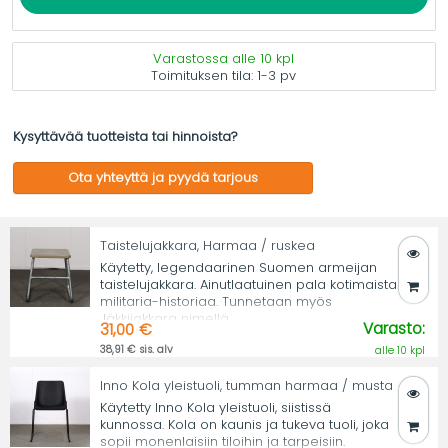
Varastossa alle 10 kpl
Toimituksen tila:
1-3 pv
Kysyttävää tuotteista tai hinnoista?
Ota yhteyttä ja pyydä tarjous
Taistelujakkara, Harmaa / ruskea
Käytetty, legendaarinen Suomen armeijan
taistelujakkara. Ainutlaatuinen pala kotimaista
militaria-historiaa. Tunnetaan myös
Jäkkijakkara nimellä.
Varasto:
31,00 €
38,91 € sis. alv
alle 10 kpl
Inno Kola yleistuoli, tumman harmaa / musta
Käytetty Inno Kola yleistuoli, siistissä
kunnossa. Kola on kaunis ja tukeva tuoli, joka
sopii monenlaisiin tiloihin ja tarpeisiin.