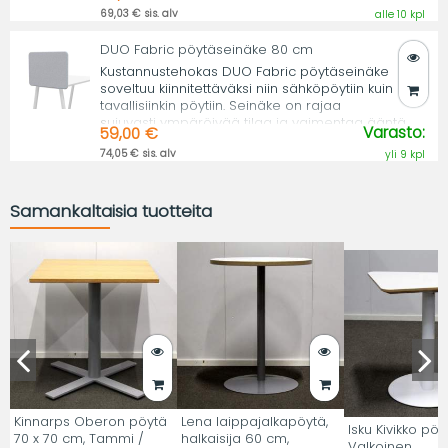
69,03 € sis. alv
alle 10 kpl
DUO Fabric pöytäseinäke 80 cm
Kustannustehokas DUO Fabric pöytäseinäke
soveltuu kiinnitettäväksi niin sähköpöytiin kuin
tavallisiinkin pöytiin. Seinäke on rajaa
sujuvasti ympäröivää tilaa ja vaimentaa ääntä.
Varasto:
59,00 €
74,05 € sis. alv
yli 9 kpl
Samankaltaisia tuotteita
Kinnarps Oberon pöytä
Lena laippajalkapöytä,
Isku Kivikko pöy
70 x 70 cm, Tammi /
halkaisija 60 cm,
Valkoinen