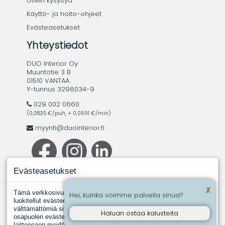
Usein kysyttyä
Käyttö- ja hoito-ohjeet
Evästeasetukset
Yhteystiedot
DUO Interior Oy
Muuntotie 3 B
01510 VANTAA
Y-tunnus 3298034-9
029 002 0660
(0,0835 €/puh, + 0,0691 €/min)
myynti@duointerior.fi
Evästeasetukset
X
Tämä verkkosivusto käyttää evästeitä. Evästeistä välttämättömiksi
Hei, kuinka voimme palvella sinua?
luokitellut evästeet tallennetaan selaimeesi, koska ne ovat
välttämättömiä sivuston perustoimintoja varten. Muut, kolmannen
Haluan ostaa kalusteita
osapuolen evästeet ovat evästeitä, joita joku toinen taho asentaa
laitteeseen meidän puolestamme. Näin tapahtuu silloin, kun jokin