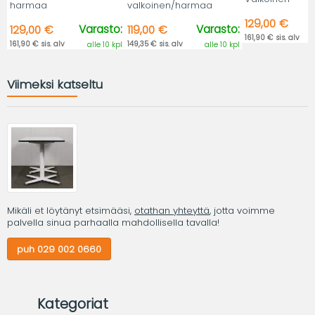
harmaa
valkoinen/harmaa
129,00 €
Varasto:
Varasto:
129,00 €
119,00 €
161,90 € sis. alv
161,90 € sis. alv
149,35 € sis. alv
alle 10 kpl
alle 10 kpl
Viimeksi katseltu
Mikäli et löytänyt etsimääsi,
otathan yhteyttä
, jotta voimme
palvella sinua parhaalla mahdollisella tavalla!
puh 029 002 0660
Kategoriat