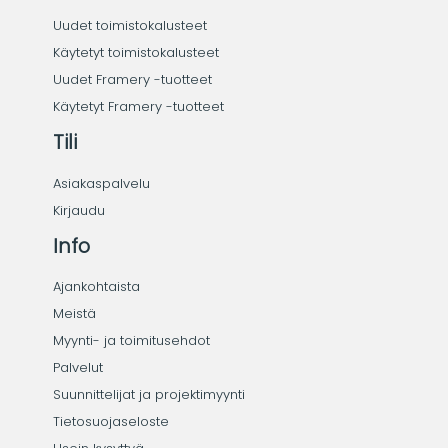
Uudet toimistokalusteet
Käytetyt toimistokalusteet
Uudet Framery -tuotteet
Käytetyt Framery -tuotteet
Tili
Asiakaspalvelu
Kirjaudu
Info
Ajankohtaista
Meistä
Myynti- ja toimitusehdot
Palvelut
Suunnittelijat ja projektimyynti
Tietosuojaseloste