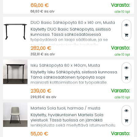
Varasto:
69,00 €
86,60 € sis. alv
alle 10 kpl
DUO Basic Sähköpöytä 80 x 140 cm, Musta
Käytetty DUO Basic Sähköpöytä, siistissä
kunnossa. Tässä sähkösäätöisessä
työpöydässä on laaja säätöalue, ja se
soveltuu kaikenkokoisille käyttäjille.
Varasto:
282,00 €
353,91 € sis. alv
alle 10 kpl
Isku Sähköpöytä 80 x 140cm, Musta
Käytetty Isku Sähköpöytä, siistissä kunnossa.
Tämä sähkösäätöinen työpöytä sopii
mainiosti kotitoimistoon tai työpaikalle.
Varasto:
239,00 €
299,95 € sis. alv
alle 10 kpl
Martela Sola tuoli, harmaa / musta
Käytetty, hyväkuntoinen Martela Sola
yleistuoli. Tässä tuolissa on jämäkkä
lenkkijalusta sekä miellyttävä istuinverhoilu.
Varasto:
55,00 €