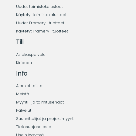
Uudet toimistokalusteet
Käytetyt toimistokalusteet
Uudet Framery -tuotteet
Käytetyt Framery -tuotteet
Tili
Asiakaspalvelu
Kirjaudu
Info
Ajankohtaista
Meistä
Myynti- ja toimitusehdot
Palvelut
Suunnittelijat ja projektimyynti
Tietosuojaseloste
Usein kysyttyä