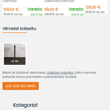
harmaa
valkoinen/harmaa
129,00 €
Varasto:
Varasto:
129,00 €
119,00 €
161,90 € sis. alv
161,90 € sis. alv
149,35 € sis. alv
alle 10 kpl
alle 10 kpl
Viimeksi katseltu
Mikäli et löytänyt etsimääsi,
otathan yhteyttä
, jotta voimme
palvella sinua parhaalla mahdollisella tavalla!
puh 029 002 0660
Kategoriat