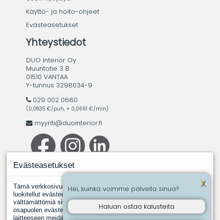
Käyttö- ja hoito-ohjeet
Evästeasetukset
Yhteystiedot
DUO Interior Oy
Muuntotie 3 B
01510 VANTAA
Y-tunnus 3298034-9
029 002 0660
(0,0835 €/puh, + 0,0691 €/min)
myynti@duointerior.fi
Evästeasetukset
X
Tämä verkkosivusto käyttää evästeitä. Evästeistä välttämättömiksi
Hei, kuinka voimme palvella sinua?
luokitellut evästeet tallennetaan selaimeesi, koska ne ovat
välttämättömiä sivuston perustoimintoja varten. Muut, kolmannen
Haluan ostaa kalusteita
osapuolen evästeet ovat evästeitä, joita joku toinen taho asentaa
laitteeseen meidän puolestamme. Näin tapahtuu silloin, kun jokin