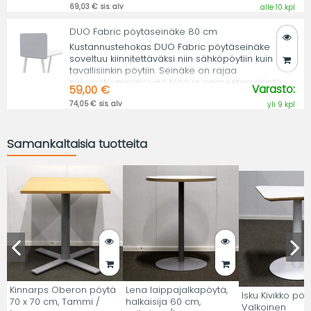
69,03 € sis. alv
alle 10 kpl
DUO Fabric pöytäseinäke 80 cm
Kustannustehokas DUO Fabric pöytäseinäke
soveltuu kiinnitettäväksi niin sähköpöytiin kuin
tavallisiinkin pöytiin. Seinäke on rajaa
sujuvasti ympäröivää tilaa ja vaimentaa ääntä.
Varasto:
59,00 €
74,05 € sis. alv
yli 9 kpl
Samankaltaisia tuotteita
Kinnarps Oberon pöytä
Lena laippajalkapöytä,
Isku Kivikko pöy
70 x 70 cm, Tammi /
halkaisija 60 cm,
Valkoinen