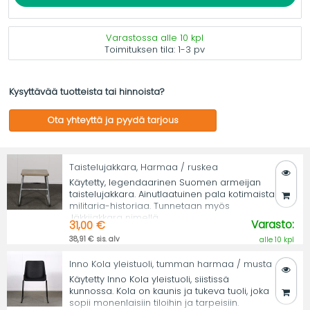
Varastossa alle 10 kpl
Toimituksen tila:
1-3 pv
Kysyttävää tuotteista tai hinnoista?
Ota yhteyttä ja pyydä tarjous
Taistelujakkara, Harmaa / ruskea
Käytetty, legendaarinen Suomen armeijan
taistelujakkara. Ainutlaatuinen pala kotimaista
militaria-historiaa. Tunnetaan myös
Jäkkijakkara nimellä.
Varasto:
31,00 €
38,91 € sis. alv
alle 10 kpl
Inno Kola yleistuoli, tumman harmaa / musta
Käytetty Inno Kola yleistuoli, siistissä
kunnossa. Kola on kaunis ja tukeva tuoli, joka
sopii monenlaisiin tiloihin ja tarpeisiin.