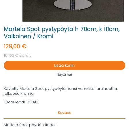
Martela Spot pystypöytä h 70cm, k 111cm,
Valkoinen / Kromi
129,00 €
161,90 € sis. alv
Lisää koriin
Näytä kori
Käytetty Martela Spot pystypöytä, kansi valkoista laminaattia,
jalkaosa kromia.
Tuotekoodi:
D3043
Kuvaus
Martela Spot pöydän tiedot: