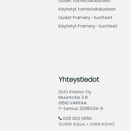
Uudet toimistokalusteet
Käytetyt toimistokalusteet
Uudet Framery -tuotteet
Käytetyt Framery -tuotteet
Yhteystiedot
DUO Interior Oy
Muuntotie 3 B
01510 VANTAA
Y-tunnus 3298034-9
029 002 0660
(0,0835 €/puh, + 0,0691 €/min)