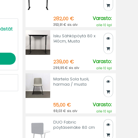
Varasto:
282,00 €
353,91 € sis. alv
alle 10 kpl
äästät
Isku Sähköpöytä 80 x
140cm, Musta
Varasto:
239,00 €
299,95 € sis. alv
alle 10 kpl
Martela Sola tuoli,
harmaa / musta
Varasto:
55,00 €
69,03 € sis. alv
alle 10 kpl
DUO Fabric
pöytäseinäke 80 cm