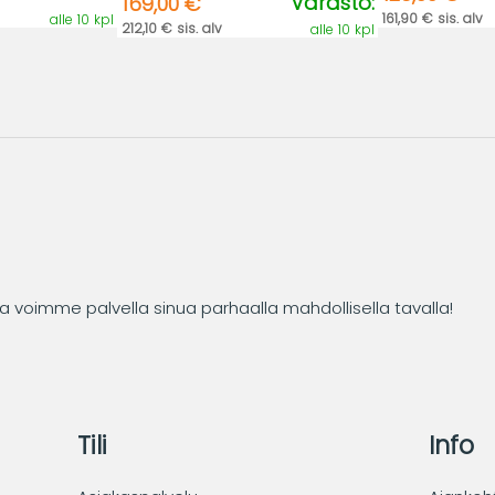
Varasto:
169,00 €
161,90 € sis. alv
alle 10 kpl
212,10 € sis. alv
alle 10 kpl
tta voimme palvella sinua parhaalla mahdollisella tavalla!
Tili
Info