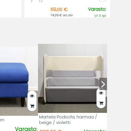
Varasto:
59,00 €
74,05 € sis. alv
yli 9 kpl
Martela Podsofa, harmaa /
nen
beige / violetti
Varasto: