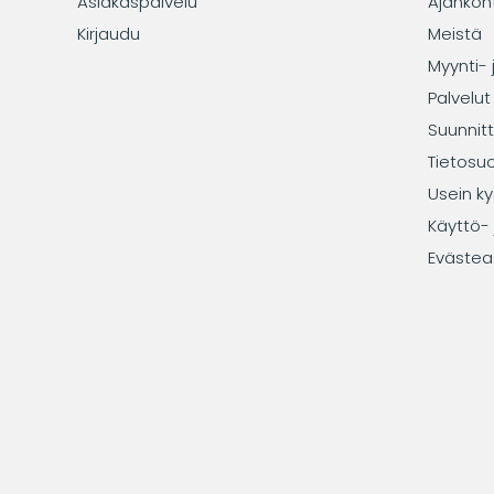
Asiakaspalvelu
Ajankoh
Kirjaudu
Meistä
Myynti- 
Palvelut
Suunnitt
Tietosu
Usein ky
Käyttö- 
Evästea