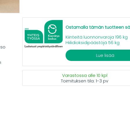
Ostamalla tämän tuotteen s
Kiinteitä luonnonvaroja 196 kg
Hiilidioksidipäästöjä 56 kg
aso
Lue lisää
m
Varastossa alle 10 kpl
Toimituksen tila:
1-3 pv