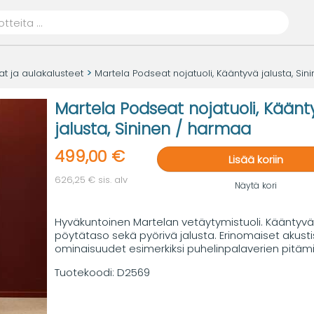
t ja aulakalusteet
Martela Podseat nojatuoli, Kääntyvä jalusta, Si
Martela Podseat nojatuoli, Käänt
jalusta, Sininen / harmaa
499,00 €
Lisää koriin
626,25 € sis. alv
Näytä kori
Hyväkuntoinen Martelan vetäytymistuoli. Kääntyvä
pöytätaso sekä pyörivä jalusta. Erinomaiset akusti
ominaisuudet esimerkiksi puhelinpalaverien pitäm
Tuotekoodi:
D2569