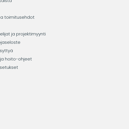
taista
ja toimitusehdot
elijat ja projektimyynti
ojaseloste
syttyä
ja hoito-ohjeet
setukset