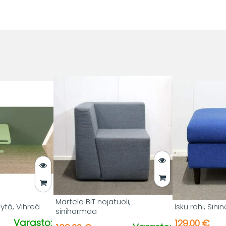
Martela BIT nojatuoli,
öytä, Vihreä
Isku rahi, Sini
siniharmaa
Varasto:
129,00 €