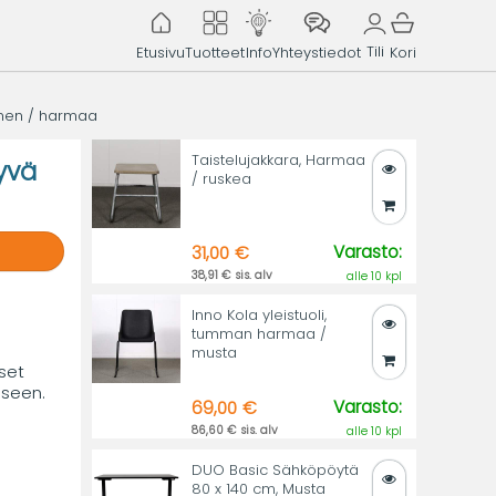
Tili
Etusivu
Tuotteet
Info
Yhteystiedot
Kori
ninen / harmaa
Taistelujakkara, Harmaa
yvä
/ ruskea
Varasto:
31,00 €
38,91 € sis. alv
alle 10 kpl
Inno Kola yleistuoli,
tumman harmaa /
musta
set
iseen.
Varasto:
69,00 €
86,60 € sis. alv
alle 10 kpl
DUO Basic Sähköpöytä
80 x 140 cm, Musta