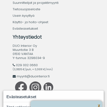
Suunnittelijat ja projektimyynti
Tietosuojaseloste
Usein kysyttyä
Käyttö- ja hoito-ohjeet
Evästeasetukset
Yhteystiedot
DUO Interior Oy
Muuntotie 3 B
01510 VANTAA
Y-tunnus 3298034-9
029 002 0660
(0,0835 €/puh, + 0,0691 €/min)
myynti@duointerior.fi
Evästeasetukset
X