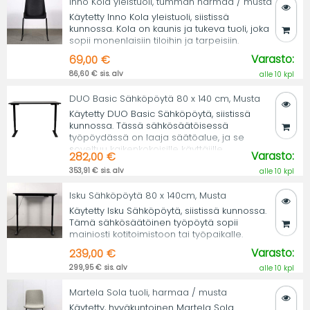
Inno Kola yleistuoli, tumman harmaa / musta
Käytetty Inno Kola yleistuoli, siistissä
kunnossa. Kola on kaunis ja tukeva tuoli, joka
sopii monenlaisiin tiloihin ja tarpeisiin.
Varasto:
69,00 €
86,60 € sis. alv
alle 10 kpl
DUO Basic Sähköpöytä 80 x 140 cm, Musta
Käytetty DUO Basic Sähköpöytä, siistissä
kunnossa. Tässä sähkösäätöisessä
työpöydässä on laaja säätöalue, ja se
soveltuu kaikenkokoisille käyttäjille.
Varasto:
282,00 €
353,91 € sis. alv
alle 10 kpl
Isku Sähköpöytä 80 x 140cm, Musta
Käytetty Isku Sähköpöytä, siistissä kunnossa.
Tämä sähkösäätöinen työpöytä sopii
mainiosti kotitoimistoon tai työpaikalle.
Varasto:
239,00 €
299,95 € sis. alv
alle 10 kpl
Martela Sola tuoli, harmaa / musta
Käytetty, hyväkuntoinen Martela Sola