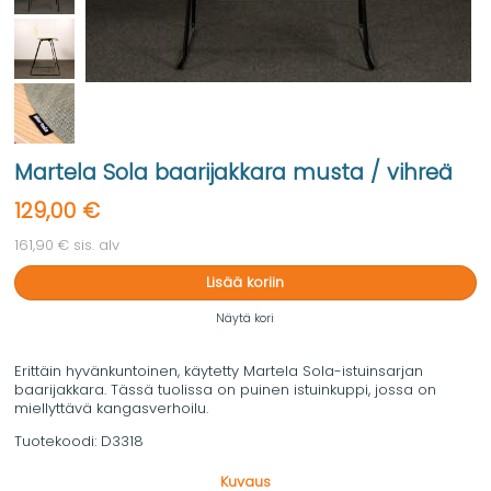
Martela Sola baarijakkara musta / vihreä
129,00 €
161,90 € sis. alv
Lisää koriin
Näytä kori
Erittäin hyvänkuntoinen, käytetty Martela Sola-istuinsarjan
baarijakkara. Tässä tuolissa on puinen istuinkuppi, jossa on
miellyttävä kangasverhoilu.
Tuotekoodi:
D3318
Kuvaus