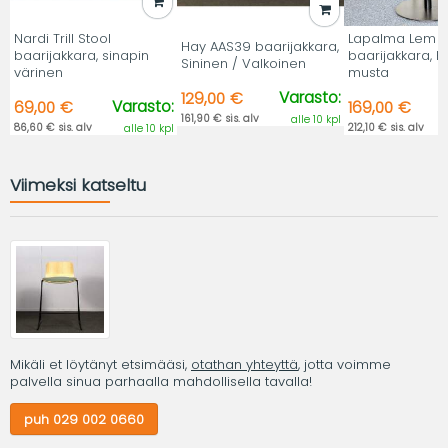
Nardi Trill Stool
Lapalma Lem 
Hay AAS39 baarijakkara,
baarijakkara, sinapin
baarijakkara, 
Sininen / Valkoinen
värinen
musta
Varasto:
129,00 €
Varasto:
69,00 €
169,00 €
161,90 € sis. alv
alle 10 kpl
86,60 € sis. alv
212,10 € sis. alv
alle 10 kpl
Viimeksi katseltu
Mikäli et löytänyt etsimääsi,
otathan yhteyttä
, jotta voimme
palvella sinua parhaalla mahdollisella tavalla!
puh 029 002 0660