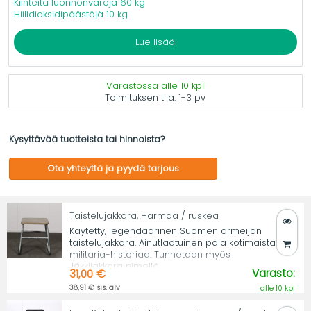
Kiinteitä luonnonvaroja 60 kg
Hiilidioksidipäästöjä 10 kg
Lue lisää
Varastossa alle 10 kpl
Toimituksen tila:
1-3 pv
Kysyttävää tuotteista tai hinnoista?
Ota yhteyttä ja pyydä tarjous
Taistelujakkara, Harmaa / ruskea
Käytetty, legendaarinen Suomen armeijan
taistelujakkara. Ainutlaatuinen pala kotimaista
militaria-historiaa. Tunnetaan myös
Jäkkijakkara nimellä.
Varasto:
31,00 €
38,91 € sis. alv
alle 10 kpl