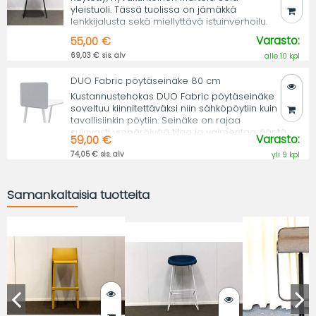
yleistuoli. Tässä tuolissa on jämäkkä
lenkkijalusta sekä miellyttävä istuinverhoilu.
Varasto:
55,00 €
69,03 € sis. alv
alle 10 kpl
DUO Fabric pöytäseinäke 80 cm
Kustannustehokas DUO Fabric pöytäseinäke
soveltuu kiinnitettäväksi niin sähköpöytiin kuin
tavallisiinkin pöytiin. Seinäke on rajaa
sujuvasti ympäröivää tilaa ja vaimentaa ääntä.
Varasto:
59,00 €
74,05 € sis. alv
yli 9 kpl
Samankaltaisia tuotteita