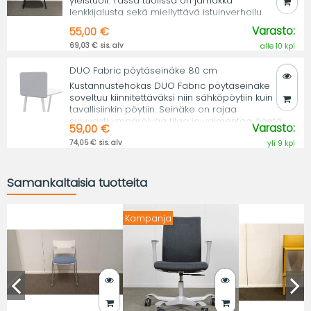
yleistuoli. Tässä tuolissa on jämäkkä
lenkkijalusta sekä miellyttävä istuinverhoilu.
Varasto:
55,00 €
69,03 € sis. alv
alle 10 kpl
DUO Fabric pöytäseinäke 80 cm
Kustannustehokas DUO Fabric pöytäseinäke
soveltuu kiinnitettäväksi niin sähköpöytiin kuin
tavallisiinkin pöytiin. Seinäke on rajaa
sujuvasti ympäröivää tilaa ja vaimentaa ääntä.
Varasto:
59,00 €
74,05 € sis. alv
yli 9 kpl
Samankaltaisia tuotteita
Kampanja