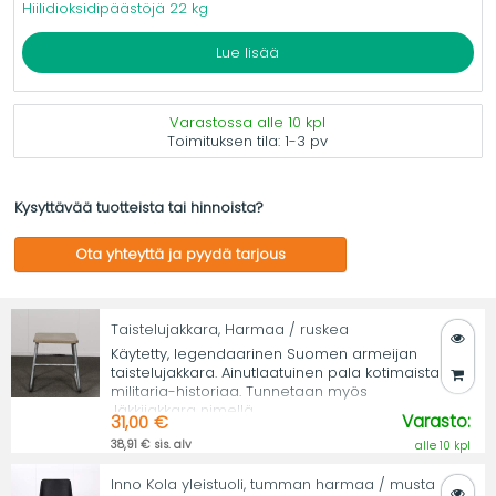
Hiilidioksidipäästöjä 22 kg
Lue lisää
Varastossa alle 10 kpl
Toimituksen tila:
1-3 pv
Kysyttävää tuotteista tai hinnoista?
Ota yhteyttä ja pyydä tarjous
Taistelujakkara, Harmaa / ruskea
Käytetty, legendaarinen Suomen armeijan
taistelujakkara. Ainutlaatuinen pala kotimaista
militaria-historiaa. Tunnetaan myös
Jäkkijakkara nimellä.
Varasto:
31,00 €
38,91 € sis. alv
alle 10 kpl
Inno Kola yleistuoli, tumman harmaa / musta