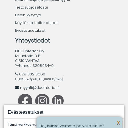
Tietosuojaseloste
Usein kysyttyä
Käyttö- ja hoito-ohjeet
Evästeasetukset
Yhteystiedot
DUO Interior Oy
Muuntotie 3 B
01510 VANTAA
Y-tunnus 3298034-9
029 002 0660
(0,0835 €/puh, + 0,0691 €/min)
myynti@duointerior.fi
Evästeasetukset
X
Tämä verkkosivusto käyttää evästeitä. Evästeistä välttämättömiksi
Hei, kuinka voimme palvella sinua?