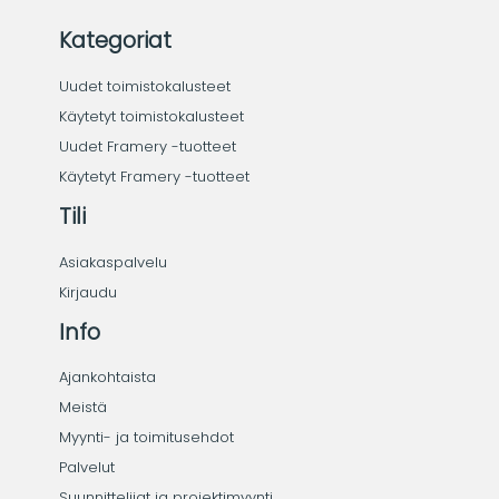
Kategoriat
Uudet toimistokalusteet
Käytetyt toimistokalusteet
Uudet Framery -tuotteet
Käytetyt Framery -tuotteet
Tili
Asiakaspalvelu
Kirjaudu
Info
Ajankohtaista
Meistä
Myynti- ja toimitusehdot
Palvelut
Suunnittelijat ja projektimyynti