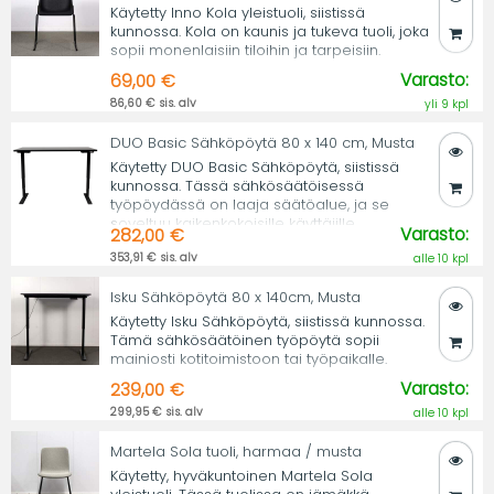
Käytetty Inno Kola yleistuoli, siistissä
kunnossa. Kola on kaunis ja tukeva tuoli, joka
sopii monenlaisiin tiloihin ja tarpeisiin.
Varasto:
69,00 €
86,60 € sis. alv
yli 9 kpl
DUO Basic Sähköpöytä 80 x 140 cm, Musta
Käytetty DUO Basic Sähköpöytä, siistissä
kunnossa. Tässä sähkösäätöisessä
työpöydässä on laaja säätöalue, ja se
soveltuu kaikenkokoisille käyttäjille.
Varasto:
282,00 €
353,91 € sis. alv
alle 10 kpl
Isku Sähköpöytä 80 x 140cm, Musta
Käytetty Isku Sähköpöytä, siistissä kunnossa.
Tämä sähkösäätöinen työpöytä sopii
mainiosti kotitoimistoon tai työpaikalle.
Varasto:
239,00 €
299,95 € sis. alv
alle 10 kpl
Martela Sola tuoli, harmaa / musta
Käytetty, hyväkuntoinen Martela Sola