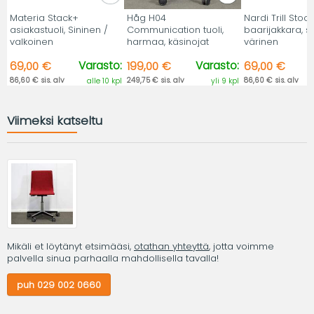
Materia Stack+
Håg H04
Nardi Trill Stool
asiakastuoli, Sininen /
Communication tuoli,
baarijakkara, s
valkoinen
harmaa, käsinojat
värinen
Varasto:
Varasto:
69,00 €
199,00 €
69,00 €
86,60 € sis. alv
249,75 € sis. alv
86,60 € sis. alv
alle 10 kpl
yli 9 kpl
Viimeksi katseltu
Mikäli et löytänyt etsimääsi,
otathan yhteyttä
, jotta voimme
palvella sinua parhaalla mahdollisella tavalla!
puh 029 002 0660