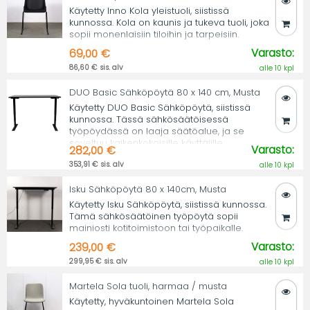
Käytetty Inno Kola yleistuoli, siistissä
kunnossa. Kola on kaunis ja tukeva tuoli, joka
sopii monenlaisiin tiloihin ja tarpeisiin.
Varasto:
69,00 €
86,60 € sis. alv
alle 10 kpl
DUO Basic Sähköpöytä 80 x 140 cm, Musta
Käytetty DUO Basic Sähköpöytä, siistissä
kunnossa. Tässä sähkösäätöisessä
työpöydässä on laaja säätöalue, ja se
soveltuu kaikenkokoisille käyttäjille.
Varasto:
282,00 €
353,91 € sis. alv
alle 10 kpl
Isku Sähköpöytä 80 x 140cm, Musta
Käytetty Isku Sähköpöytä, siistissä kunnossa.
Tämä sähkösäätöinen työpöytä sopii
mainiosti kotitoimistoon tai työpaikalle.
Varasto:
239,00 €
299,95 € sis. alv
alle 10 kpl
Martela Sola tuoli, harmaa / musta
Käytetty, hyväkuntoinen Martela Sola