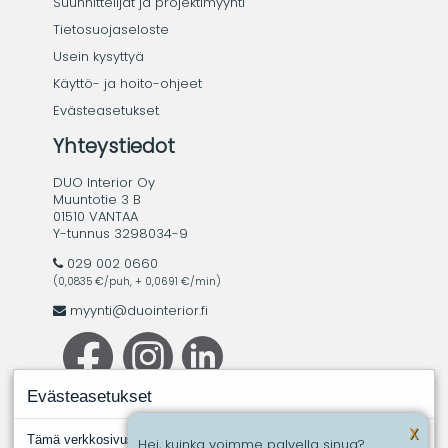
Suunnittelijat ja projektimyynti
Tietosuojaseloste
Usein kysyttyä
Käyttö- ja hoito-ohjeet
Evästeasetukset
Yhteystiedot
DUO Interior Oy
Muuntotie 3 B
01510 VANTAA
Y-tunnus 3298034-9
029 002 0660
(0,0835 €/puh, + 0,0691 €/min)
myynti@duointerior.fi
Evästeasetukset
X
Tämä verkkosivusto käyttää evästeitä. Evästeistä välttämättömiksi
Hei, kuinka voimme palvella sinua?