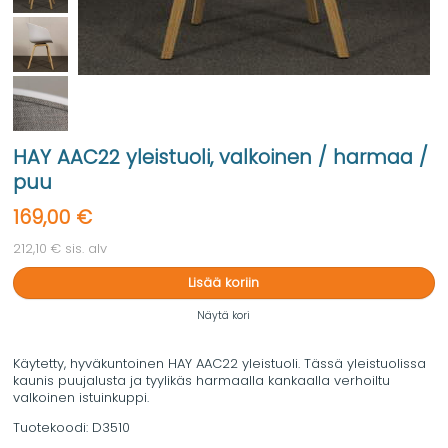
HAY AAC22 yleistuoli, valkoinen / harmaa /
puu
169,00 €
212,10 € sis. alv
Lisää koriin
Näytä kori
Käytetty, hyväkuntoinen HAY AAC22 yleistuoli. Tässä yleistuolissa
kaunis puujalusta ja tyylikäs harmaalla kankaalla verhoiltu
valkoinen istuinkuppi.
Tuotekoodi:
D3510