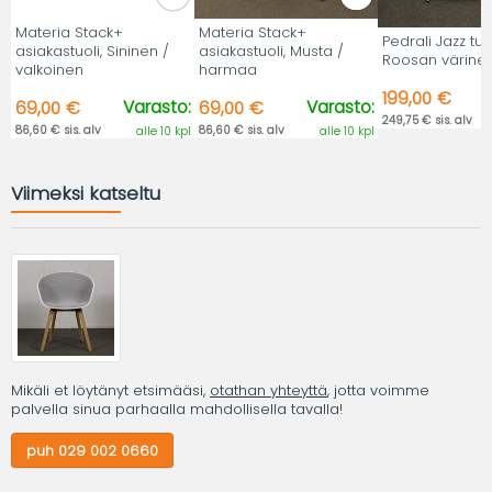
Materia Stack+
Materia Stack+
Pedrali Jazz tuol
asiakastuoli, Sininen /
asiakastuoli, Musta /
Roosan värine
valkoinen
harmaa
199,00 €
Varasto:
Varasto:
69,00 €
69,00 €
249,75 € sis. alv
86,60 € sis. alv
86,60 € sis. alv
alle 10 kpl
alle 10 kpl
Viimeksi katseltu
Mikäli et löytänyt etsimääsi,
otathan yhteyttä
, jotta voimme
palvella sinua parhaalla mahdollisella tavalla!
puh 029 002 0660