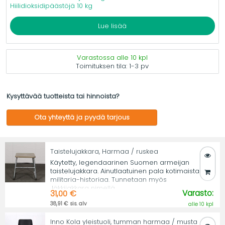
Hiilidioksidipäästöjä 10 kg
Lue lisää
Varastossa alle 10 kpl
Toimituksen tila:
1-3 pv
Kysyttävää tuotteista tai hinnoista?
Ota yhteyttä ja pyydä tarjous
Taistelujakkara, Harmaa / ruskea
Käytetty, legendaarinen Suomen armeijan
taistelujakkara. Ainutlaatuinen pala kotimaista
militaria-historiaa. Tunnetaan myös
Jäkkijakkara nimellä.
Varasto:
31,00 €
38,91 € sis. alv
alle 10 kpl
Inno Kola yleistuoli, tumman harmaa / musta