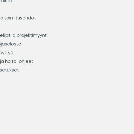
taista
ja toimitusehdot
elijat ja projektimyynti
ojaseloste
syttyä
ja hoito-ohjeet
setukset