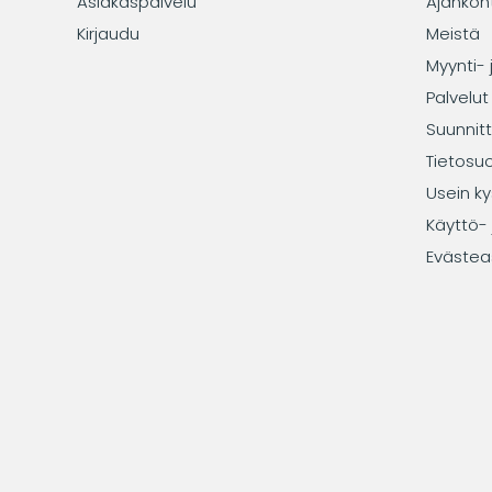
Asiakaspalvelu
Ajankoh
Kirjaudu
Meistä
Myynti- 
Palvelut
Suunnitt
Tietosu
Usein ky
Käyttö- 
Evästea