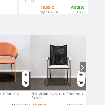
Varasto:
59,00 €
74,05 € sis. alv
yli 9 kpl
uoli, Roosan
EFG yleistuoli, Musta / harmaa
/ koivu