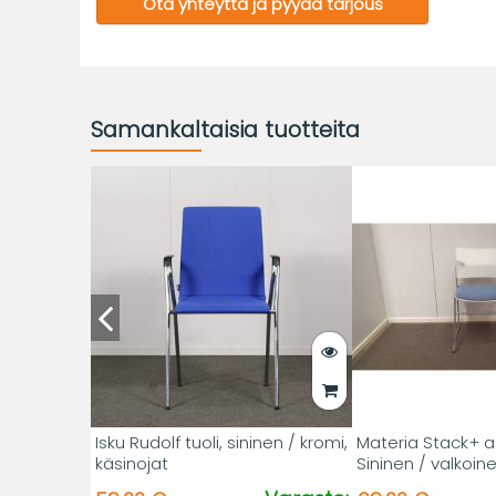
Ota yhteyttä ja pyydä tarjous
Samankaltaisia tuotteita
Isku Rudolf tuoli, sininen / kromi,
Materia Stack+ as
käsinojat
Sininen / valkoin