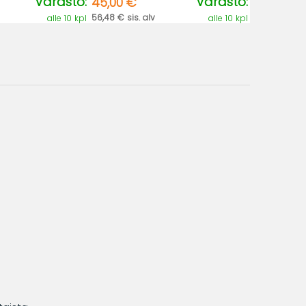
Varasto:
Varasto:
45,00 €
56,48 € sis. alv
alle 10 kpl
alle 10 kpl