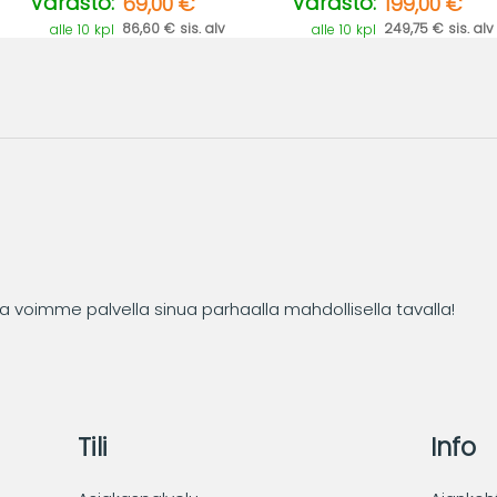
Varasto:
Varasto:
69,00 €
199,00 €
86,60 € sis. alv
249,75 € sis. alv
alle 10 kpl
alle 10 kpl
tta voimme palvella sinua parhaalla mahdollisella tavalla!
Tili
Info