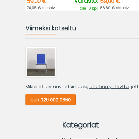
Varasto:
59,00 €
69,00 €
74,05 € sis. alv
86,60 € sis. alv
alle 10 kpl
Viimeksi katseltu
Mikäli et löytänyt etsimääsi,
otathan yhteyttä
, jo
puh 029 002 0660
Kategoriat