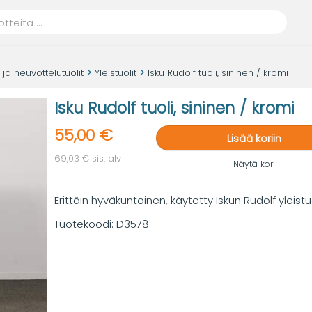
t ja neuvottelutuolit
Yleistuolit
Isku Rudolf tuoli, sininen / kromi
Isku Rudolf tuoli, sininen / kromi
55,00 €
Lisää koriin
69,03 € sis. alv
Näytä kori
Erittäin hyväkuntoinen, käytetty Iskun Rudolf yleistuo
Tuotekoodi:
D3578