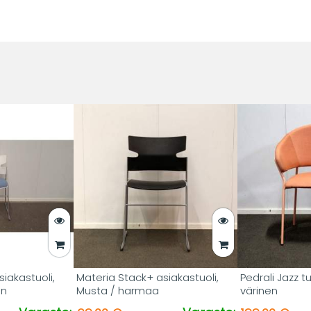
iakastuoli,
Materia Stack+ asiakastuoli,
Pedrali Jazz t
en
Musta / harmaa
värinen