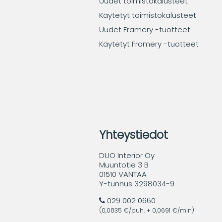
Uudet toimistokalusteet
Käytetyt toimistokalusteet
Uudet Framery -tuotteet
Käytetyt Framery -tuotteet
Yhteystiedot
DUO Interior Oy
Muuntotie 3 B
01510 VANTAA
Y-tunnus 3298034-9
029 002 0660
(0,0835 €/puh, + 0,0691 €/min)