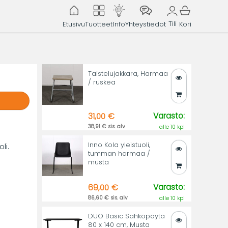
Tili
Etusivu
Tuotteet
Info
Yhteystiedot
Kori
Taistelujakkara, Harmaa
/ ruskea
Varasto:
31,00 €
38,91 € sis. alv
alle 10 kpl
Inno Kola yleistuoli,
li.
tumman harmaa /
musta
Varasto:
69,00 €
86,60 € sis. alv
alle 10 kpl
DUO Basic Sähköpöytä
80 x 140 cm, Musta