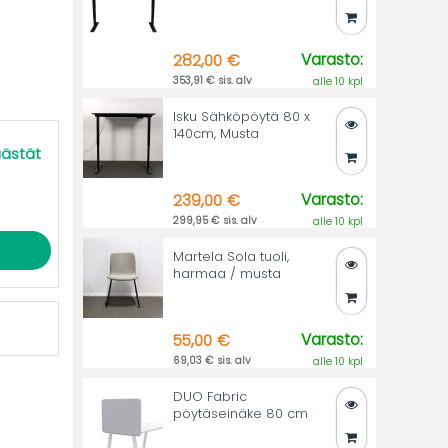
Varasto:
282,00 €
353,91 € sis. alv
alle 10 kpl
Isku Sähköpöytä 80 x
140cm, Musta
äästät
Varasto:
239,00 €
299,95 € sis. alv
alle 10 kpl
Martela Sola tuoli,
harmaa / musta
Varasto:
55,00 €
69,03 € sis. alv
alle 10 kpl
DUO Fabric
pöytäseinäke 80 cm