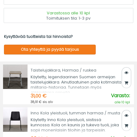
Varastossa alle 10 kpl
Toimituksen tila:
1-3 pv
Kysyttävää tuotteista tai hinnoista?
Ota yhteyttä ja pyydä tarjous
Taistelujakkara, Harmaa / ruskea
Käytetty, legendaarinen Suomen armeijan
taistelujakkara. Ainutlaatuinen pala kotimaista
militaria-historiaa. Tunnetaan myös
Jäkkijakkara nimellä.
Varasto:
31,00 €
38,91 € sis. alv
alle 10 kpl
Inno Kola yleistuoli, tumman harmaa / musta
Käytetty Inno Kola yleistuoli, siistissä
kunnossa. Kola on kaunis ja tukeva tuoli, joka
sopii monenlaisiin tiloihin ja tarpeisiin.