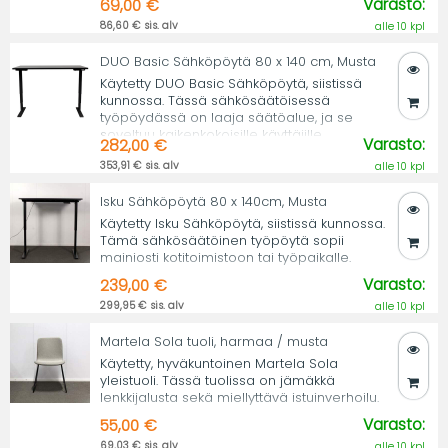
Varasto:
69,00 €
86,60 € sis. alv
alle 10 kpl
DUO Basic Sähköpöytä 80 x 140 cm, Musta
Käytetty DUO Basic Sähköpöytä, siistissä
kunnossa. Tässä sähkösäätöisessä
työpöydässä on laaja säätöalue, ja se
soveltuu kaikenkokoisille käyttäjille.
Varasto:
282,00 €
353,91 € sis. alv
alle 10 kpl
Isku Sähköpöytä 80 x 140cm, Musta
Käytetty Isku Sähköpöytä, siistissä kunnossa.
Tämä sähkösäätöinen työpöytä sopii
mainiosti kotitoimistoon tai työpaikalle.
Varasto:
239,00 €
299,95 € sis. alv
alle 10 kpl
Martela Sola tuoli, harmaa / musta
Käytetty, hyväkuntoinen Martela Sola
yleistuoli. Tässä tuolissa on jämäkkä
lenkkijalusta sekä miellyttävä istuinverhoilu.
Varasto:
55,00 €
69,03 € sis. alv
alle 10 kpl