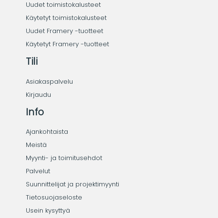
Uudet toimistokalusteet
Käytetyt toimistokalusteet
Uudet Framery -tuotteet
Käytetyt Framery -tuotteet
Tili
Asiakaspalvelu
Kirjaudu
Info
Ajankohtaista
Meistä
Myynti- ja toimitusehdot
Palvelut
Suunnittelijat ja projektimyynti
Tietosuojaseloste
Usein kysyttyä