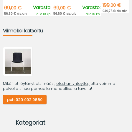
199,00 €
Varasto:
Varasto:
69,00 €
69,00 €
249,75 € sis. alv
86,60 € sis. alv
86,60 € sis. alv
alle 10 kpl
alle 10 kpl
Viimeksi katseltu
Mikäli et löytänyt etsimääsi,
otathan yhteyttä
, jotta voimme
palvella sinua parhaalla mahdollisella tavalla!
puh 029 002 0660
Kategoriat