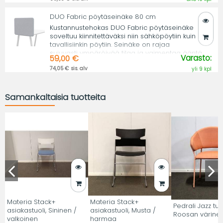
DUO Fabric pöytäseinäke 80 cm
Kustannustehokas DUO Fabric pöytäseinäke
soveltuu kiinnitettäväksi niin sähköpöytiin kuin
tavallisiinkin pöytiin. Seinäke on rajaa
sujuvasti ympäröivää tilaa ja vaimentaa ääntä.
Varasto:
59,00 €
74,05 € sis. alv
yli 9 kpl
Samankaltaisia tuotteita
Materia Stack+
Materia Stack+
Pedrali Jazz tuol
asiakastuoli, Sininen /
asiakastuoli, Musta /
Roosan värine
valkoinen
harmaa