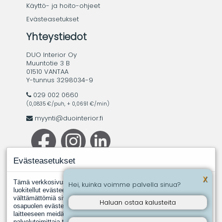
Käyttö- ja hoito-ohjeet
Evästeasetukset
Yhteystiedot
DUO Interior Oy
Muuntotie 3 B
01510 VANTAA
Y-tunnus 3298034-9
029 002 0660
(0,0835 €/puh, + 0,0691 €/min)
myynti@duointerior.fi
Evästeasetukset
X
Tämä verkkosivusto käyttää evästeitä. Evästeistä välttämättömiksi
Hei, kuinka voimme palvella sinua?
luokitellut evästeet tallennetaan selaimeesi, koska ne ovat
välttämättömiä sivuston perustoimintoja varten. Muut, kolmannen
Haluan ostaa kalusteita
osapuolen evästeet ovat evästeitä, joita joku toinen taho asentaa
laitteeseen meidän puolestamme. Näin tapahtuu silloin, kun jokin
palvelutoimittaja tuottaa meille esimerkiksi analyysipalveluita.