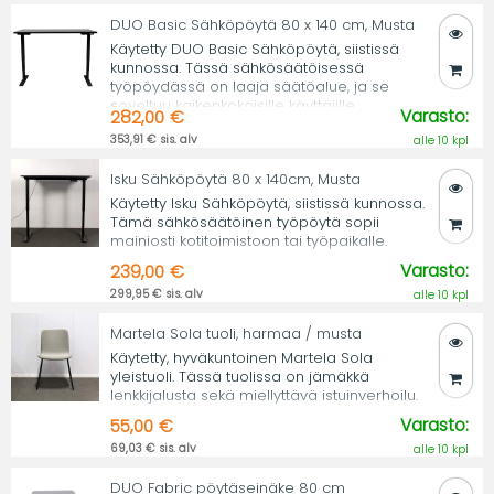
DUO Basic Sähköpöytä 80 x 140 cm, Musta
Käytetty DUO Basic Sähköpöytä, siistissä
kunnossa. Tässä sähkösäätöisessä
työpöydässä on laaja säätöalue, ja se
soveltuu kaikenkokoisille käyttäjille.
Varasto:
282,00 €
353,91 € sis. alv
alle 10 kpl
Isku Sähköpöytä 80 x 140cm, Musta
Käytetty Isku Sähköpöytä, siistissä kunnossa.
Tämä sähkösäätöinen työpöytä sopii
mainiosti kotitoimistoon tai työpaikalle.
Varasto:
239,00 €
299,95 € sis. alv
alle 10 kpl
Martela Sola tuoli, harmaa / musta
Käytetty, hyväkuntoinen Martela Sola
yleistuoli. Tässä tuolissa on jämäkkä
lenkkijalusta sekä miellyttävä istuinverhoilu.
Varasto:
55,00 €
69,03 € sis. alv
alle 10 kpl
DUO Fabric pöytäseinäke 80 cm