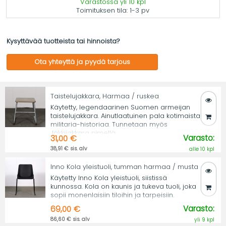
Varastossa yli 10 kpl
Toimituksen tila:
1-3 pv
Kysyttävää tuotteista tai hinnoista?
Ota yhteyttä ja pyydä tarjous
Taistelujakkara, Harmaa / ruskea
Käytetty, legendaarinen Suomen armeijan
taistelujakkara. Ainutlaatuinen pala kotimaista
militaria-historiaa. Tunnetaan myös
Jäkkijakkara nimellä.
Varasto:
31,00 €
38,91 € sis. alv
alle 10 kpl
Inno Kola yleistuoli, tumman harmaa / musta
Käytetty Inno Kola yleistuoli, siistissä
kunnossa. Kola on kaunis ja tukeva tuoli, joka
sopii monenlaisiin tiloihin ja tarpeisiin.
Varasto:
69,00 €
86,60 € sis. alv
yli 9 kpl