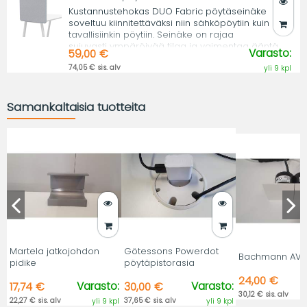
Kustannustehokas DUO Fabric pöytäseinäke
soveltuu kiinnitettäväksi niin sähköpöytiin kuin
tavallisiinkin pöytiin. Seinäke on rajaa
sujuvasti ympäröivää tilaa ja vaimentaa ääntä.
Varasto:
59,00 €
74,05 € sis. alv
yli 9 kpl
Samankaltaisia tuotteita
Martela jatkojohdon
Götessons Powerdot
Bachmann AV L
pidike
pöytäpistorasia
24,00 €
Varasto:
Varasto:
17,74 €
30,00 €
30,12 € sis. alv
22,27 € sis. alv
37,65 € sis. alv
yli 9 kpl
yli 9 kpl