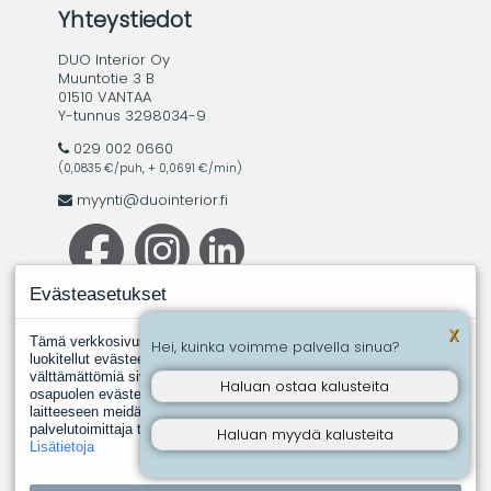
Yhteystiedot
DUO Interior Oy
Muuntotie 3 B
01510 VANTAA
Y-tunnus 3298034-9
029 002 0660
(0,0835 €/puh, + 0,0691 €/min)
myynti@duointerior.fi
Evästeasetukset
X
Tämä verkkosivusto käyttää evästeitä. Evästeistä välttämättömiksi
Hei, kuinka voimme palvella sinua?
luokitellut evästeet tallennetaan selaimeesi, koska ne ovat
välttämättömiä sivuston perustoimintoja varten. Muut, kolmannen
Haluan ostaa kalusteita
osapuolen evästeet ovat evästeitä, joita joku toinen taho asentaa
laitteeseen meidän puolestamme. Näin tapahtuu silloin, kun jokin
palvelutoimittaja tuottaa meille esimerkiksi analyysipalveluita.
Haluan myydä kalusteita
Lisätietoja