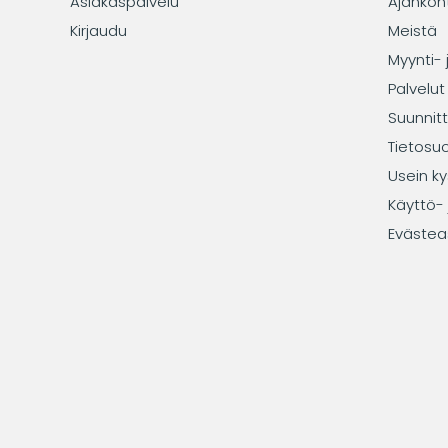
Asiakaspalvelu
Ajankoh
Kirjaudu
Meistä
Myynti- 
Palvelut
Suunnitt
Tietosu
Usein ky
Käyttö- 
Evästea