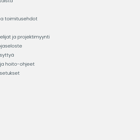
taista
ja toimitusehdot
elijat ja projektimyynti
ojaseloste
syttyä
ja hoito-ohjeet
setukset