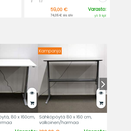
Varasto:
59,00 €
74,05 € sis. alv
yli 9 kpl
Kampanja
ytä, 80 x 160cm,
Sähköpöytä 80 x 160 cm,
harmaa
valkoinen/harmaa