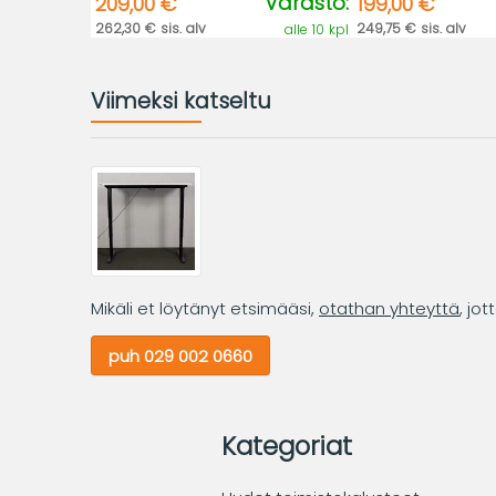
Varasto:
209,00 €
199,00 €
262,30 € sis. alv
249,75 € sis. alv
alle 10 kpl
Viimeksi katseltu
Mikäli et löytänyt etsimääsi,
otathan yhteyttä
, jo
puh 029 002 0660
Kategoriat