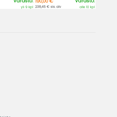
Varasto:
Varasto:
190,00 €
238,45 € sis. alv
yli 9 kpl
alle 10 kpl