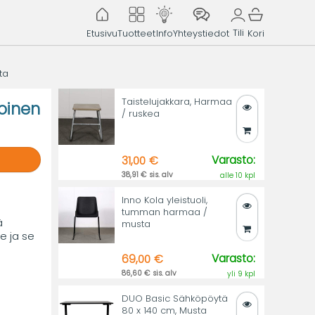
Tili
Etusivu
Tuotteet
Info
Yhteystiedot
Kori
ta
Taistelujakkara, Harmaa
oinen
/ ruskea
Varasto:
31,00 €
38,91 € sis. alv
alle 10 kpl
Inno Kola yleistuoli,
tumman harmaa /
ä
musta
e ja se
Varasto:
69,00 €
86,60 € sis. alv
yli 9 kpl
DUO Basic Sähköpöytä
80 x 140 cm, Musta