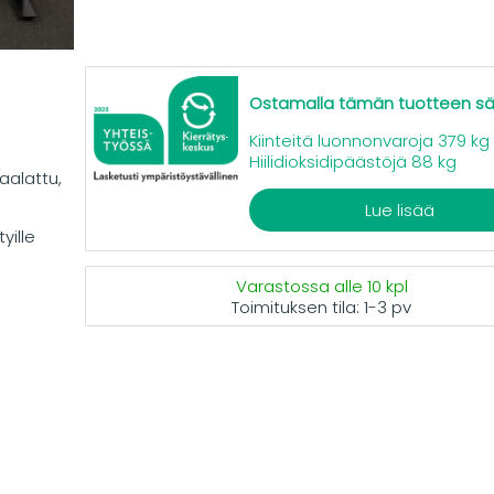
Ostamalla tämän tuotteen s
Kiinteitä luonnonvaroja 379 kg
Hiilidioksidipäästöjä 88 kg
aalattu,
Lue lisää
yille
Varastossa alle 10 kpl
Toimituksen tila:
1-3 pv