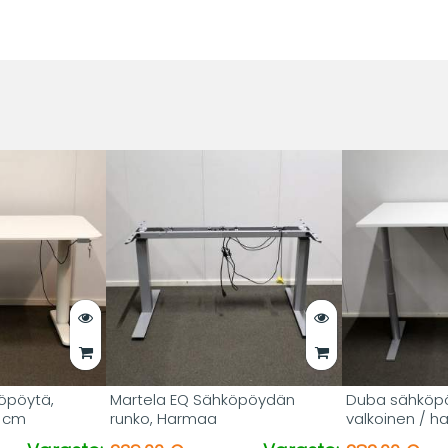
öpöytä,
Martela EQ Sähköpöydän
Duba sähköpö
0 cm
runko, Harmaa
valkoinen / 