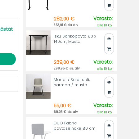
Varasto:
282,00 €
353,91 € sis. alv
alle 10 kpl
äästät
Isku Sähköpöytä 80 x
140cm, Musta
Varasto:
239,00 €
299,95 € sis. alv
alle 10 kpl
Martela Sola tuoli,
harmaa / musta
Varasto:
55,00 €
69,03 € sis. alv
alle 10 kpl
DUO Fabric
pöytäseinäke 80 cm