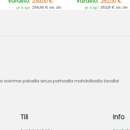
Varasto:
Varasto:
239,00 €
282,00 €
299,95 € sis. alv
353,91 € sis. alv
yli 9 kpl
yli 9 kpl
tta voimme palvella sinua parhaalla mahdollisella tavalla!
Tili
Info