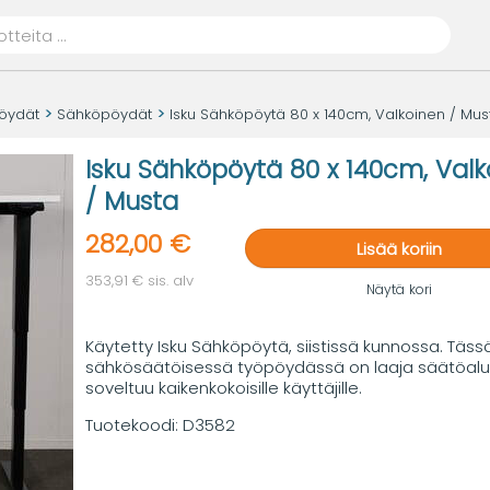
öydät
Sähköpöydät
Isku Sähköpöytä 80 x 140cm, Valkoinen / Mus
Isku Sähköpöytä 80 x 140cm, Valk
/ Musta
282,00 €
Lisää koriin
353,91 € sis. alv
Näytä kori
Käytetty Isku Sähköpöytä, siistissä kunnossa. Täss
sähkösäätöisessä työpöydässä on laaja säätöalu
soveltuu kaikenkokoisille käyttäjille.
Tuotekoodi:
D3582