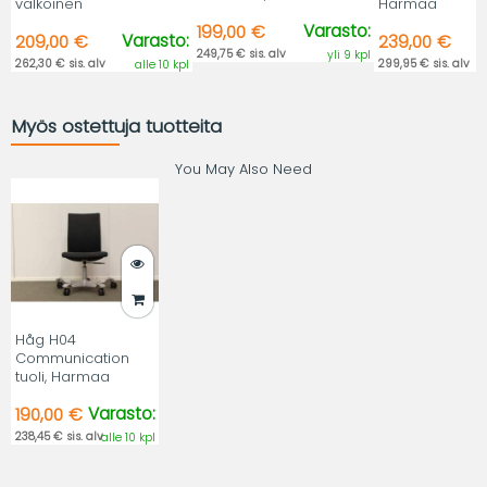
valkoinen
Harmaa
Varasto:
199,00 €
Varasto:
209,00 €
239,00 €
249,75 € sis. alv
yli 9 kpl
262,30 € sis. alv
299,95 € sis. alv
alle 10 kpl
Myös ostettuja tuotteita
You May Also Need
Håg H04
Communication
tuoli, Harmaa
Varasto:
190,00 €
238,45 € sis. alv
alle 10 kpl