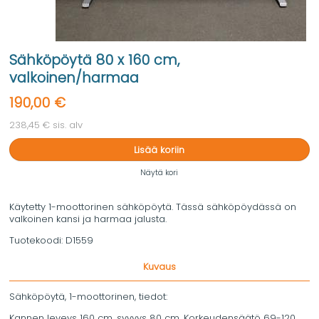
Sähköpöytä 80 x 160 cm,
valkoinen/harmaa
190,00 €
238,45 € sis. alv
Lisää koriin
Näytä kori
Käytetty 1-moottorinen sähköpöytä. Tässä sähköpöydässä on
valkoinen kansi ja harmaa jalusta.
Tuotekoodi:
D1559
Kuvaus
Sähköpöytä, 1-moottorinen, tiedot:
Kannen leveys 160 cm, syvyys 80 cm. Korkeudensäätö 69-120