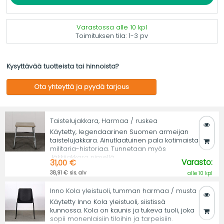
Varastossa alle 10 kpl
Toimituksen tila:
1-3 pv
Kysyttävää tuotteista tai hinnoista?
Ota yhteyttä ja pyydä tarjous
Taistelujakkara, Harmaa / ruskea
Käytetty, legendaarinen Suomen armeijan
taistelujakkara. Ainutlaatuinen pala kotimaista
militaria-historiaa. Tunnetaan myös
Jäkkijakkara nimellä.
Varasto:
31,00 €
38,91 € sis. alv
alle 10 kpl
Inno Kola yleistuoli, tumman harmaa / musta
Käytetty Inno Kola yleistuoli, siistissä
kunnossa. Kola on kaunis ja tukeva tuoli, joka
sopii monenlaisiin tiloihin ja tarpeisiin.