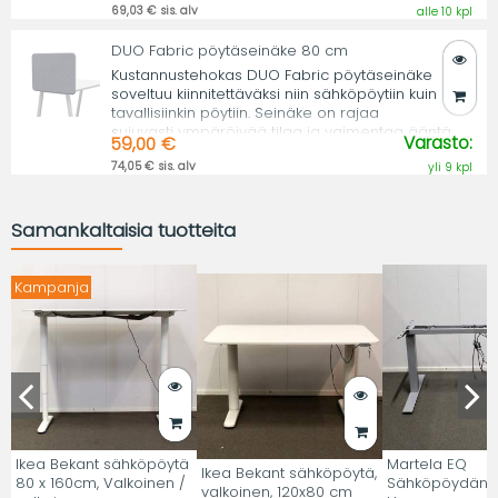
69,03 € sis. alv
alle 10 kpl
DUO Fabric pöytäseinäke 80 cm
Kustannustehokas DUO Fabric pöytäseinäke
soveltuu kiinnitettäväksi niin sähköpöytiin kuin
tavallisiinkin pöytiin. Seinäke on rajaa
sujuvasti ympäröivää tilaa ja vaimentaa ääntä.
Varasto:
59,00 €
74,05 € sis. alv
yli 9 kpl
Samankaltaisia tuotteita
Kampanja
Ikea Bekant sähköpöytä
Martela EQ
Ikea Bekant sähköpöytä,
80 x 160cm, Valkoinen /
Sähköpöydän r
valkoinen, 120x80 cm