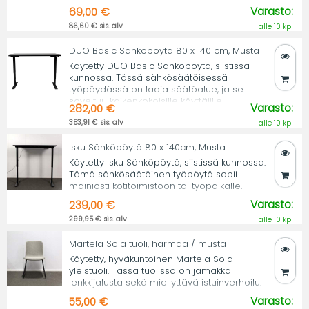
Varasto:
69,00 €
86,60 € sis. alv
alle 10 kpl
DUO Basic Sähköpöytä 80 x 140 cm, Musta
Käytetty DUO Basic Sähköpöytä, siistissä
kunnossa. Tässä sähkösäätöisessä
työpöydässä on laaja säätöalue, ja se
soveltuu kaikenkokoisille käyttäjille.
Varasto:
282,00 €
353,91 € sis. alv
alle 10 kpl
Isku Sähköpöytä 80 x 140cm, Musta
Käytetty Isku Sähköpöytä, siistissä kunnossa.
Tämä sähkösäätöinen työpöytä sopii
mainiosti kotitoimistoon tai työpaikalle.
Varasto:
239,00 €
299,95 € sis. alv
alle 10 kpl
Martela Sola tuoli, harmaa / musta
Käytetty, hyväkuntoinen Martela Sola
yleistuoli. Tässä tuolissa on jämäkkä
lenkkijalusta sekä miellyttävä istuinverhoilu.
Varasto:
55,00 €