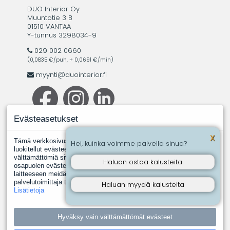
DUO Interior Oy
Muuntotie 3 B
01510 VANTAA
Y-tunnus 3298034-9
029 002 0660
(0,0835 €/puh, + 0,0691 €/min)
myynti@duointerior.fi
Evästeasetukset
X
Tämä verkkosivusto käyttää evästeitä. Evästeistä välttämättömiksi
Hei, kuinka voimme palvella sinua?
luokitellut evästeet tallennetaan selaimeesi, koska ne ovat
välttämättömiä sivuston perustoimintoja varten. Muut, kolmannen
Haluan ostaa kalusteita
osapuolen evästeet ovat evästeitä, joita joku toinen taho asentaa
laitteeseen meidän puolestamme. Näin tapahtuu silloin, kun jokin
palvelutoimittaja tuottaa meille esimerkiksi analyysipalveluita.
Haluan myydä kalusteita
Lisätietoja
Hyväksy vain välttämättömät evästeet
Copyright © 2026 DUO Interior Oy. All rights reserved · Powered
by
LiteCart®