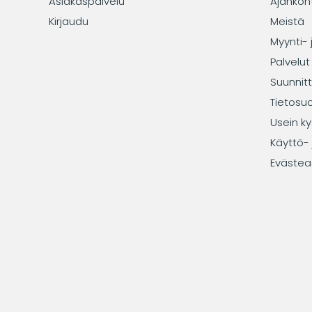
Asiakaspalvelu
Ajankoh
Kirjaudu
Meistä
Myynti- 
Palvelut
Suunnitt
Tietosu
Usein ky
Käyttö- 
Evästea