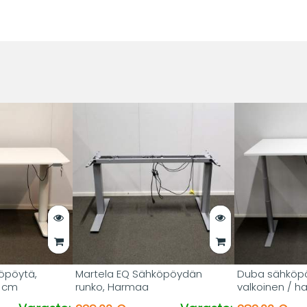
öpöytä,
Martela EQ Sähköpöydän
Duba sähköpö
0 cm
runko, Harmaa
valkoinen / 