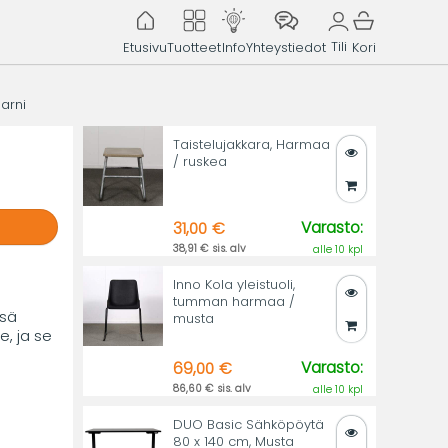
Tili
Etusivu
Tuotteet
Info
Yhteystiedot
Kori
arni
Taistelujakkara, Harmaa
/ ruskea
Varasto:
31,00 €
38,91 € sis. alv
alle 10 kpl
Inno Kola yleistuoli,
tumman harmaa /
ssä
musta
, ja se
Varasto:
69,00 €
86,60 € sis. alv
alle 10 kpl
DUO Basic Sähköpöytä
80 x 140 cm, Musta