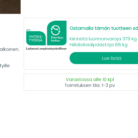
Ostamalla tämän tuotteen s
Kiinteitä luonnonvaroja 379 kg
Hiilidioksidipäästöjä 88 kg
alkoinen.
Lue lisää
yille
Varastossa alle 10 kpl
Toimituksen tila:
1-3 pv