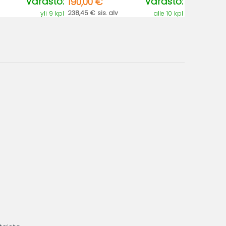
Varasto:
Varasto:
190,00 €
238,45 € sis. alv
yli 9 kpl
alle 10 kpl