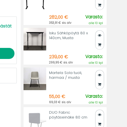
Varasto:
282,00 €
353,91 € sis. alv
alle 10 kpl
äästät
Isku Sähköpöytä 80 x
140cm, Musta
Varasto:
239,00 €
299,95 € sis. alv
alle 10 kpl
Martela Sola tuoli,
harmaa / musta
Varasto:
55,00 €
69,03 € sis. alv
alle 10 kpl
DUO Fabric
pöytäseinäke 80 cm