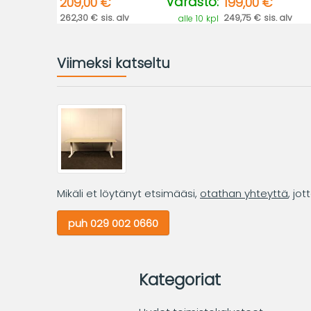
Varasto:
209,00 €
199,00 €
262,30 € sis. alv
249,75 € sis. alv
alle 10 kpl
Viimeksi katseltu
Mikäli et löytänyt etsimääsi,
otathan yhteyttä
, jo
puh 029 002 0660
Kategoriat