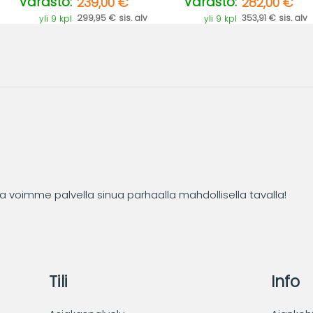
Varasto:
Varasto:
239,00 €
282,00 €
299,95 € sis. alv
353,91 € sis. alv
yli 9 kpl
yli 9 kpl
tta voimme palvella sinua parhaalla mahdollisella tavalla!
Tili
Info