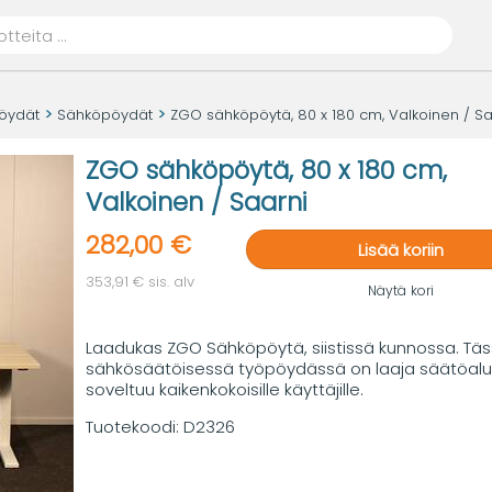
öydät
Sähköpöydät
ZGO sähköpöytä, 80 x 180 cm, Valkoinen / Sa
ZGO sähköpöytä, 80 x 180 cm,
Valkoinen / Saarni
282,00 €
Lisää koriin
353,91 € sis. alv
Näytä kori
Laadukas ZGO Sähköpöytä, siistissä kunnossa. Tä
sähkösäätöisessä työpöydässä on laaja säätöalue
soveltuu kaikenkokoisille käyttäjille.
Tuotekoodi:
D2326