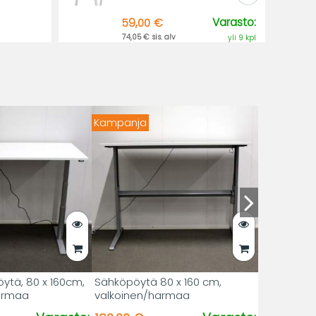
Varasto:
59,00 €
74,05 € sis. alv
yli 9 kpl
Kampanja
ytä, 80 x 160cm,
Sähköpöytä 80 x 160 cm,
harmaa
valkoinen/harmaa