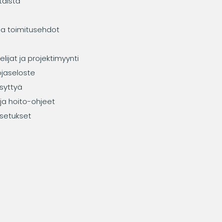
taista
ja toimitusehdot
elijat ja projektimyynti
ojaseloste
syttyä
ja hoito-ohjeet
setukset