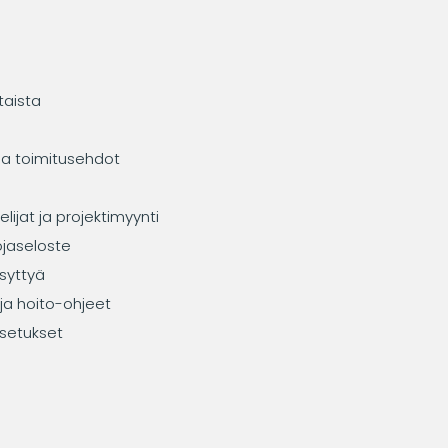
taista
ja toimitusehdot
elijat ja projektimyynti
ojaseloste
syttyä
ja hoito-ohjeet
setukset