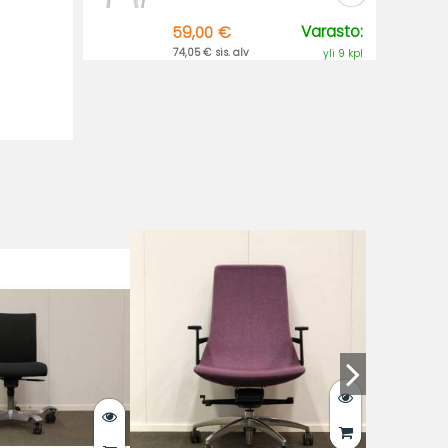
Varasto:
59,00 €
74,05 € sis. alv
yli 9 kpl