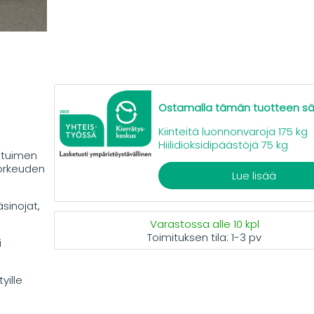
Ostamalla tämän tuotteen s
Kiinteitä luonnonvaroja 175 kg
Hiilidioksidipäästöjä 75 kg
stuimen
korkeuden
Lue lisää
sinojat,
Varastossa alle 10 kpl
Toimituksen tila:
1-3 pv
i
yille