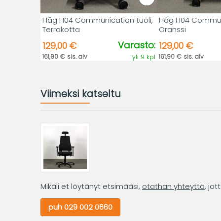
Håg H04 Communication tuoli,
Håg H04 Communi
Terrakotta
Oranssi
Varasto:
129,00 €
129,00 €
161,90 € sis. alv
161,90 € sis. alv
yli 9 kpl
Viimeksi katseltu
Mikäli et löytänyt etsimääsi,
otathan yhteyttä
, jo
puh 029 002 0660