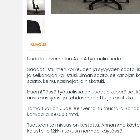
Kuvaus
Uudelleenverhoillun Axia 4 työtuolin tiedot:
Säädöt: Istuimen korkeuden ja syvyyden säätö, i
ja selkänojan kallistuskulman säätö, selkänojan 
säätö, keinu. Käsinojat ja niskatuki.
Huom! Tässä työtuolissa on uudet alkuperäiset kä
uusi kaasujousi ja tehdasmaalattu jalkaristikko.
Tämä tuoli on uudelleenverhoiltu mustalla Bonda
kankaalla, 150.000 mtd.
Tuotteen toimivuus on testattu. Annamme käytet
kalusteille 12kk:n takuun normaalikäytössä.