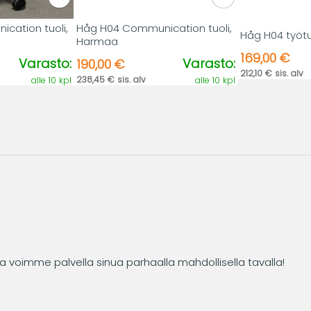
cation tuoli,
Håg H04 Communication tuoli,
Håg H04 työtu
Harmaa
169,00 €
Varasto:
Varasto:
190,00 €
212,10 € sis. alv
238,45 € sis. alv
alle 10 kpl
alle 10 kpl
tta voimme palvella sinua parhaalla mahdollisella tavalla!