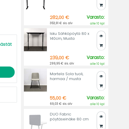
Varasto:
282,00 €
353,91 € sis. alv
alle 10 kpl
Isku Sähköpöytä 80 x
140cm, Musta
äästät
Varasto:
239,00 €
299,95 € sis. alv
alle 10 kpl
Martela Sola tuoli,
harmaa / musta
Varasto:
55,00 €
69,03 € sis. alv
alle 10 kpl
DUO Fabric
pöytäseinäke 80 cm