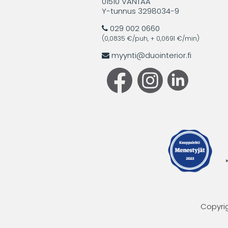
01510 VANTAA
Y-tunnus 3298034-9
029 002 0660
(0,0835 €/puh, + 0,0691 €/min)
myynti@duointerior.fi
Copyrig