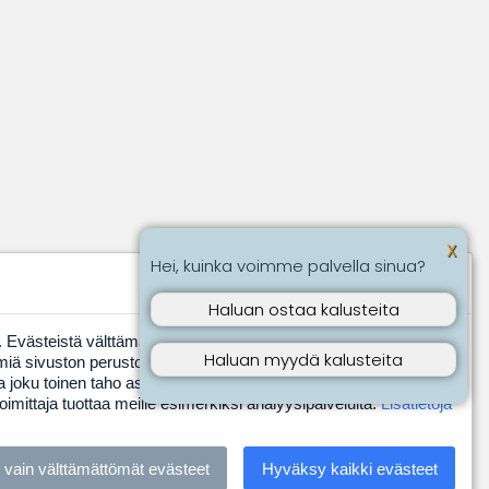
X
Hei, kuinka voimme palvella sinua?
Haluan ostaa kalusteita
Evästeistä välttämättömiksi luokitellut evästeet tallennetaan
Haluan myydä kalusteita
miä sivuston perustoimintoja varten. Muut, kolmannen
ita joku toinen taho asentaa laitteeseen meidän puolestamme.
toimittaja tuottaa meille esimerkiksi analyysipalveluita.
Lisätietoja
teCart®
vain välttämättömät evästeet
Hyväksy kaikki evästeet