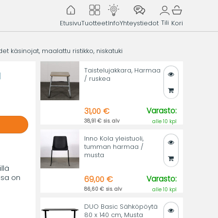
Tili
Etusivu
Tuotteet
Info
Yhteystiedot
Kori
t käsinojat, maalattu ristikko, niskatuki
Taistelujakkara, Harmaa
u
/ ruskea
Varasto:
31,00 €
38,91 € sis. alv
alle 10 kpl
Inno Kola yleistuoli,
tumman harmaa /
musta
llä
ssa on
Varasto:
69,00 €
86,60 € sis. alv
alle 10 kpl
DUO Basic Sähköpöytä
80 x 140 cm, Musta