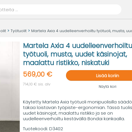
olit
Työtuolit
Martela Axia 4 uudelleenverhoiltu työtuoli, musta, uude
Martela Axia 4 uudelleenverhoilt
työtuoli, musta, uudet käsinojat,
maalattu ristikko, niskatuki
569,00 €
Lisää koriin
714,10 € sis. alv
Näytä kori
Käytetty Martela Axia työtuoli monipuolisilla säädöi
takaa loistavan työpiste-ergonomian. Tässä tuoli
uudet käsinojat, maalattu ristikko ja se on
uudelleenverhoiltu kestävällä Bondai kankaalla.
Tuotekoodi:
D3402