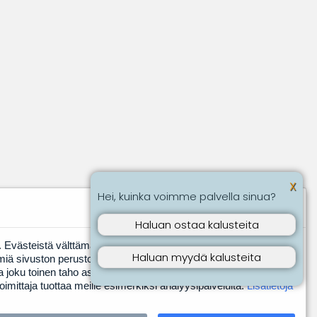
X
Hei, kuinka voimme palvella sinua?
Haluan ostaa kalusteita
Evästeistä välttämättömiksi luokitellut evästeet tallennetaan
Haluan myydä kalusteita
miä sivuston perustoimintoja varten. Muut, kolmannen
ita joku toinen taho asentaa laitteeseen meidän puolestamme.
toimittaja tuottaa meille esimerkiksi analyysipalveluita.
Lisätietoja
teCart®