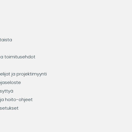
taista
ja toimitusehdot
elijat ja projektimyynti
ojaseloste
syttyä
ja hoito-ohjeet
setukset