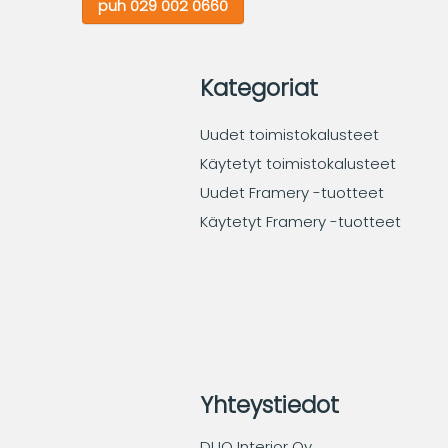
puh 029 002 0660
Kategoriat
Uudet toimistokalusteet
Käytetyt toimistokalusteet
Uudet Framery -tuotteet
Käytetyt Framery -tuotteet
Yhteystiedot
DUO Interior Oy