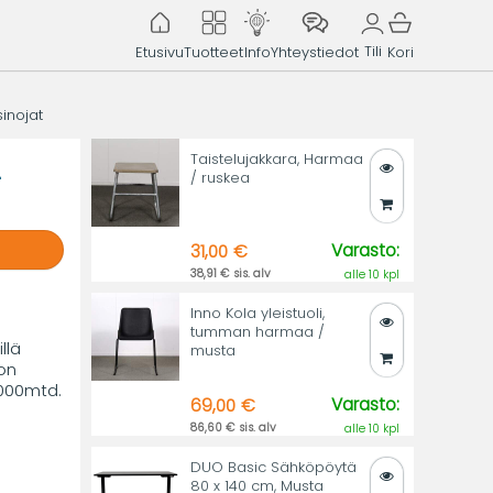
Tili
Etusivu
Tuotteet
Info
Yhteystiedot
Kori
sinojat
Taistelujakkara, Harmaa
2
/ ruskea
Varasto:
31,00 €
38,91 € sis. alv
alle 10 kpl
Inno Kola yleistuoli,
tumman harmaa /
llä
musta
on
 000mtd.
Varasto:
69,00 €
86,60 € sis. alv
alle 10 kpl
DUO Basic Sähköpöytä
80 x 140 cm, Musta