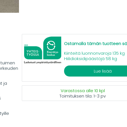
Ostamalla tämän tuotteen s
Kiinteitä luonnonvaroja 135 kg
Hiilidioksidipäästöjä 58 kg
stuimen
korkeuden
Lue lisää
t ja
Varastossa alle 10 kpl
Toimituksen tila:
1-3 pv
i
yille