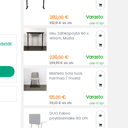
Varasto:
282,00 €
353,91 € sis. alv
alle 10 kpl
Isku Sähköpöytä 80 x
140cm, Musta
äästät
Varasto:
239,00 €
299,95 € sis. alv
alle 10 kpl
Martela Sola tuoli,
harmaa / musta
Varasto:
55,00 €
69,03 € sis. alv
alle 10 kpl
DUO Fabric
pöytäseinäke 80 cm