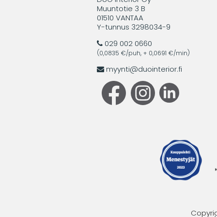
Muuntotie 3 B
01510 VANTAA
Y-tunnus 3298034-9
029 002 0660
(0,0835 €/puh, + 0,0691 €/min)
myynti@duointerior.fi
Copyrig