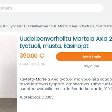
olit
Työtuolit
Uudelleenverhoiltu Martela Axia 2 työtuoli, musta, kä
Uudelleenverhoiltu Martela Axia 
työtuoli, musta, käsinojat
390,00 €
Lisää koriin
489,45 € sis. alv
Näytä kori
Käytetty Martela Axia työtuoli monipuolisilla säädöi
takaa loistavan työpiste-ergonomian. Tämä tuoli 
uudelleenverhoiltu mustalla Bondai kankaalla, 100
Tuotekoodi:
D3303