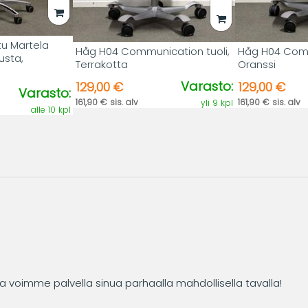
tu Martela
Håg H04 Communication tuoli,
Håg H04 Comm
usta,
Terrakotta
Oranssi
Varasto:
129,00 €
129,00 €
Varasto:
161,90 € sis. alv
161,90 € sis. alv
yli 9 kpl
alle 10 kpl
tta voimme palvella sinua parhaalla mahdollisella tavalla!