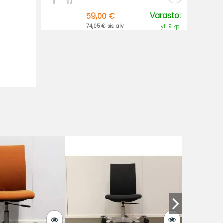
Varasto:
59,00 €
74,05 € sis. alv
yli 9 kpl