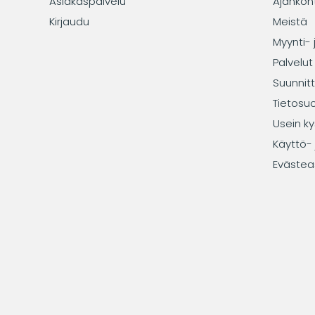
Asiakaspalvelu
Ajankoh
Kirjaudu
Meistä
Myynti- 
Palvelut
Suunnitt
Tietosu
Usein ky
Käyttö- 
Evästea