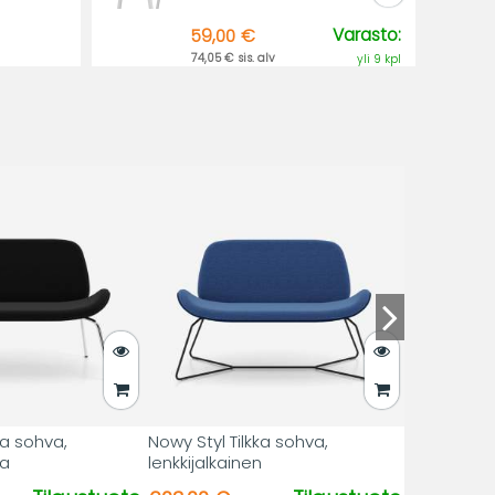
Varasto:
59,00 €
74,05 € sis. alv
yli 9 kpl
ka sohva,
Nowy Styl Tilkka sohva,
ta
lenkkijalkainen