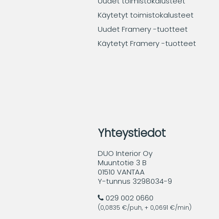
Uudet toimistokalusteet
Käytetyt toimistokalusteet
Uudet Framery -tuotteet
Käytetyt Framery -tuotteet
Yhteystiedot
DUO Interior Oy
Muuntotie 3 B
01510 VANTAA
Y-tunnus 3298034-9
029 002 0660
(0,0835 €/puh, + 0,0691 €/min)