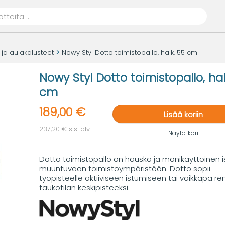
 ja aulakalusteet
Nowy Styl Dotto toimistopallo, halk. 55 cm
Nowy Styl Dotto toimistopallo, hal
cm
189,00 €
Lisää koriin
237,20 € sis. alv
Näytä kori
Dotto toimistopallo on hauska ja monikäyttöinen i
muuntuvaan toimistoympäristöön. Dotto sopii
työpisteelle aktiiviseen istumiseen tai vaikkapa r
taukotilan keskipisteeksi.