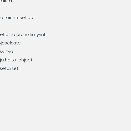
taista
ja toimitusehdot
elijat ja projektimyynti
ojaseloste
syttyä
ja hoito-ohjeet
setukset